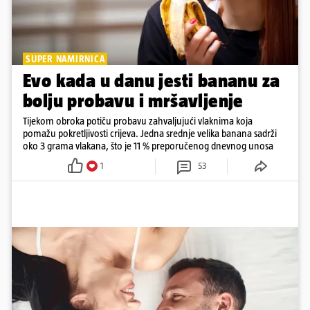
SUPER NAMIRNICA
Evo kada u danu jesti bananu za
bolju probavu i mršavljenje
Tijekom obroka potiču probavu zahvaljujući vlaknima koja
pomažu pokretljivosti crijeva. Jedna srednje velika banana sadrži
oko 3 grama vlakana, što je 11 % preporučenog dnevnog unosa
1
53