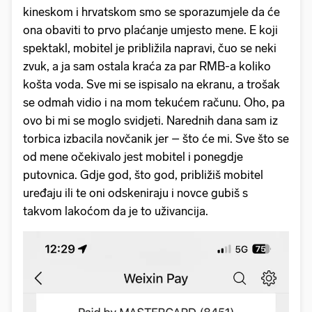
kineskom i hrvatskom smo se sporazumjele da će
ona obaviti to prvo plaćanje umjesto mene. E koji
spektakl, mobitel je približila napravi, čuo se neki
zvuk, a ja sam ostala kraća za par RMB-a koliko
košta voda. Sve mi se ispisalo na ekranu, a trošak
se odmah vidio i na mom tekućem računu. Oho, pa
ovo bi mi se moglo svidjeti. Narednih dana sam iz
torbica izbacila novčanik jer – što će mi. Sve što se
od mene očekivalo jest mobitel i ponegdje
putovnica. Gdje god, što god, približiš mobitel
uređaju ili te oni odskeniraju i novce gubiš s
takvom lakoćom da je to uživancija.