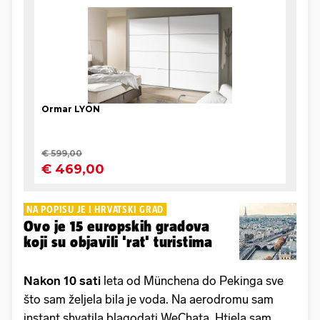
NA POPISU JE I HRVATSKI GRAD
Ovo je 15 europskih gradova
koji su objavili 'rat' turistima
Nakon 10 sati
leta od Münchena do Pekinga sve
što sam željela bila je voda. Na aerodromu sam
instant shvatila blagodati WeChata. Htjela sam