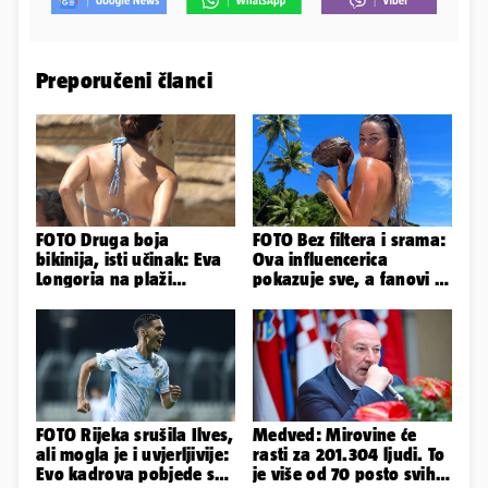
Preporučeni članci
FOTO Druga boja
FOTO Bez filtera i srama:
bikinija, isti učinak: Eva
Ova influencerica
Longoria na plaži
pokazuje sve, a fanovi je
pipkala svoje zanosne
naprosto obožavaju!
obline
FOTO Rijeka srušila Ilves,
Medved: Mirovine će
ali mogla je i uvjerljivije:
rasti za 201.304 ljudi. To
Evo kadrova pobjede s
je više od 70 posto svih