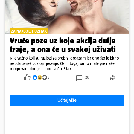
ZA NAJBOLJI UŽITAK
Vruće poze uz koje akcija dulje
traje, a ona će u svakoj uživati
Nije važno koji su razlozi za prebrzi orgazam jer ono što je bitno
jest da uvijek postoji rješenje. Osim toga, samo male preinake
mogu vam donijeti puno veći užitak
8
26
Učitaj više