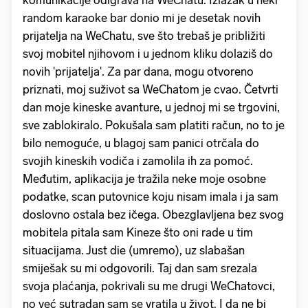
komunikacije odigrava na WeChatu. Izlazak u neki
random karaoke bar donio mi je desetak novih
prijatelja na WeChatu, sve što trebaš je približiti
svoj mobitel njihovom i u jednom kliku dolaziš do
novih 'prijatelja'. Za par dana, mogu otvoreno
priznati, moj suživot sa WeChatom je cvao. Četvrti
dan moje kineske avanture, u jednoj mi se trgovini,
sve zablokiralo. Pokušala sam platiti račun, no to je
bilo nemoguće, u blagoj sam panici otrčala do
svojih kineskih vodiča i zamolila ih za pomoć.
Međutim, aplikacija je tražila neke moje osobne
podatke, scan putovnice koju nisam imala i ja sam
doslovno ostala bez ičega. Obezglavljena bez svog
mobitela pitala sam Kineze što oni rade u tim
situacijama. Just die (umremo), uz slabašan
smiješak su mi odgovorili. Taj dan sam srezala
svoja plaćanja, pokrivali su me drugi WeChatovci,
no već sutradan sam se vratila u život. I da ne bi