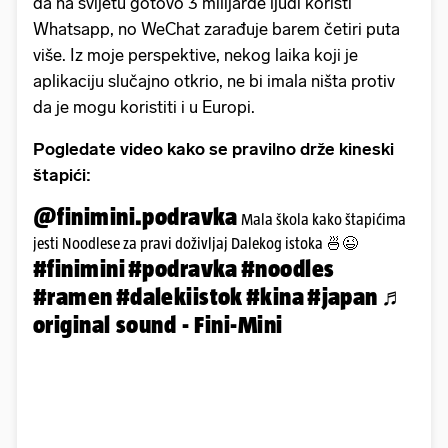
da na svijetu gotovo 3 milijarde ljudi koristi
Whatsapp, no WeChat zarađuje barem četiri puta
više. Iz moje perspektive, nekog laika koji je
aplikaciju slučajno otkrio, ne bi imala ništa protiv
da je mogu koristiti i u Europi.
Pogledate video kako se pravilno drže kineski
štapići:
@finimini.podravka
Mala škola kako štapićima
jesti Noodlese za pravi doživljaj Dalekog istoka 🍜😉
#finimini
#podravka
#noodles
#ramen
#dalekiistok
#kina
#japan
♬
original sound - Fini-Mini