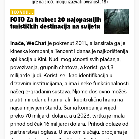
Igre na sreću mogu izazvati ovisnost. 18+
TKO VOLI...
FOTO Za hrabre: 20 najopasnijih
turističkih destinacija na svijetu
Inače, WeChat
je pokrenut 2011., a lansirala ga je
kineska kompanija Tencent i danas je najkorištenija
aplikacija u Kini. Nudi mogućnosti svih plaćanja,
povezivanja, grupnih chatova, a koristi ga 1,3
milijarde ljudi. Koristi se i kao identifikacija u
državnim institucijama, a ima i neke funkcionalnosti
našeg e-građanin sustava. Njome doslovno možeš
platiti milodar u hramu, ali i kupiti uličnu hranu na
najsumnjivijem štandu. Sama kompanija vrijedi
preko 70 milijardi dolara, a u 2023. tvrtka je imala
prihod od čak 16 milijardi dolara. Prihodi dolaze od
partnerstva i oglasa. U svakom slučaju, procjena je