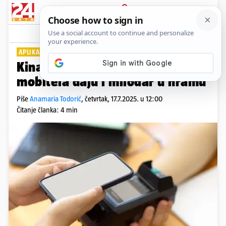
PRIJAVA
Lifestyle
Komentari
23
APLIKACIJA ZA SVE
Kina živi bez novčanika: Preko
mobitela daju i milodar u hramu
Piše
Anamaria Todorić
,
četvrtak, 17.7.2025. u 12:00
Čitanje članka: 4 min