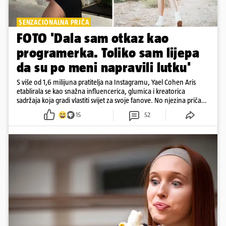
SENZACIONALNA PRIČA
FOTO 'Dala sam otkaz kao
programerka. Toliko sam lijepa
da su po meni napravili lutku'
S više od 1,6 milijuna pratitelja na Instagramu, Yael Cohen Aris
etablirala se kao snažna influencerica, glumica i kreatorica
sadržaja koja gradi vlastiti svijet za svoje fanove. No njezina priča
pokazuje da online slava dolazi i s neočekivanim izazovima
15
52