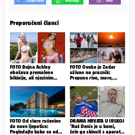
Preporučeni članci
FOTO Bujna Ashley
FOTO Ovako je Zadar
obožava premalene
uživao na praznik:
bikinije, ali njezinim
Prepune rive, more,
fanovima to uopće ne
sunce i čarobni zalazak
smeta
sunca
FOTO Od stare ruševine
DRAMA HRVATA U IRSKOJ
do nove ljepotice:
'Naš Denis je u komi,
Pogledajte kako su od
žele ga skinuti s aparata!