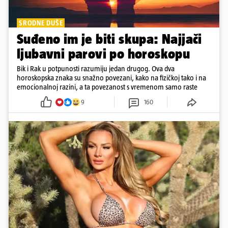
SRODNE DUŠE
Suđeno im je biti skupa: Najjači
ljubavni parovi po horoskopu
Bik i Rak u potpunosti razumiju jedan drugog. Ova dva
horoskopska znaka su snažno povezani, kako na fizičkoj tako i na
emocionalnoj razini, a ta povezanost s vremenom samo raste
9
160