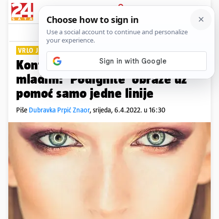
PRIJAVA
Lifestyle
Komentari
0
VRLO JEDNOSTAVNO
Konturiranje lica koje ga čini
mlađim: 'Podignite' obraze uz
pomoć samo jedne linije
Piše
Dubravka Prpić Znaor
,
srijeda, 6.4.2022. u 16:30