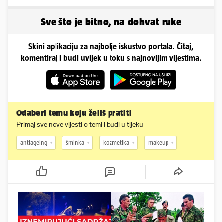
škole u Podstrani
Molim vas, pomozite'
napravili vilu
Sve što je bitno, na dohvat ruke
Skini aplikaciju za najbolje iskustvo portala. Čitaj,
komentiraj i budi uvijek u toku s najnovijim vijestima.
Odaberi temu koju želiš pratiti
Primaj sve nove vijesti o temi i budi u tijeku
antiageing
šminka
kozmetika
makeup