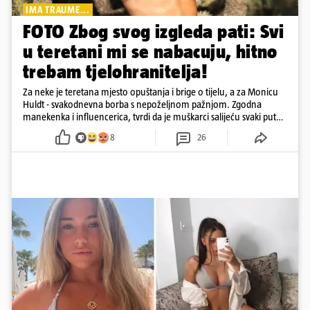
IMA TRAUME...
FOTO Zbog svog izgleda pati: Svi
u teretani mi se nabacuju, hitno
trebam tjelohranitelja!
Za neke je teretana mjesto opuštanja i brige o tijelu, a za Monicu
Huldt - svakodnevna borba s nepoželjnom pažnjom. Zgodna
manekenka i influencerica, tvrdi da je muškarci salijeću svaki put
kad dođe na trening
8
26