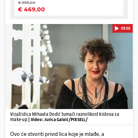
03:02
Pokretanje videa...
Vizažistica Mihaela Dodić tumači raznolikost kistova za
make-up
| Video: Jurica Galoić/PIXSELL/
Ovo će stvoriti privid lica koje je mlađe, a