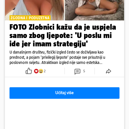
ZGODNA I PODUZETNA
FOTO Zlobnici kažu da je uspjela
samo zbog ljepote: 'U poslu mi
ide jer imam strategiju'
U današnjem društvu, fizički izgled često se doživljava kao
prednost, a pojam 'privilegij ljepote' postaje sve prisutniji u
poslovnom svijetu. Atraktivan izgled nije samo estetska
karakteristika
2
5
Učitaj više