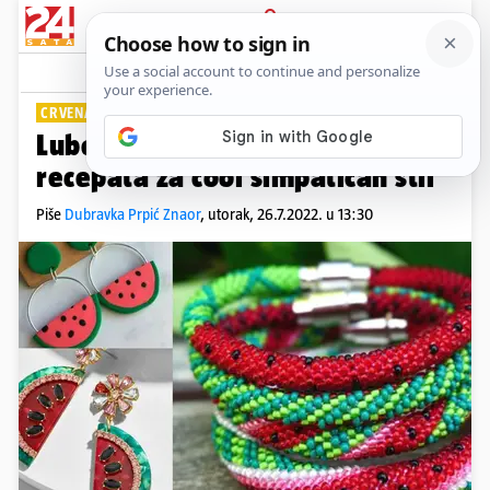
PRIJAVA
Lifestyle
Komentari
1
CRVENA I ZELENA
Lubenica je tako fina: 7 stilskih
recepata za cool simpatičan stil
Piše
Dubravka Prpić Znaor
,
utorak, 26.7.2022. u 13:30