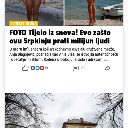
FITNESS IKONA
FOTO Tijelo iz snova! Evo zašto
ovu Srpkinju prati milijun ljudi
U moru influencera koji svakodnevno osvajaju društvene mreže,
Anja Blagojević, poznatija kao Anja Blaa, se izdvojila autentičnošću
i upečatljivim stilom. Rođena u Doboju, a sada s adresom u
Dubaiju, Anja je spoj glamura, discipline i mladenačke energije
19
85