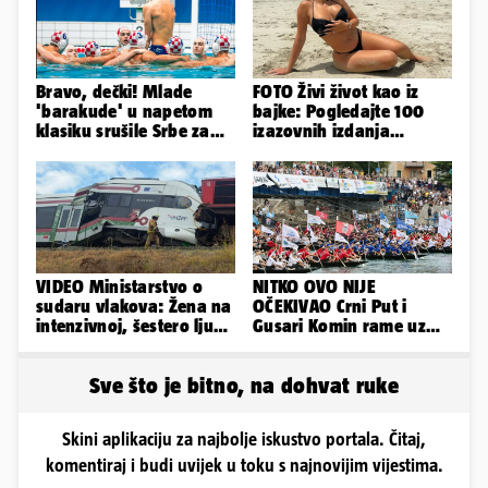
Bravo, dečki! Mlade
FOTO Živi život kao iz
'barakude' u napetom
bajke: Pogledajte 100
klasiku srušile Srbe za
izazovnih izdanja
finale Svjetskog
Ronaldove Georgine
prvenstva
VIDEO Ministarstvo o
NITKO OVO NIJE
sudaru vlakova: Žena na
OČEKIVAO Crni Put i
intenzivnoj, šestero ljudi
Gusari Komin rame uz
teško ozlijeđeno
rame osvojili Maraton
lađa
Sve što je bitno, na dohvat ruke
Skini aplikaciju za najbolje iskustvo portala. Čitaj,
komentiraj i budi uvijek u toku s najnovijim vijestima.