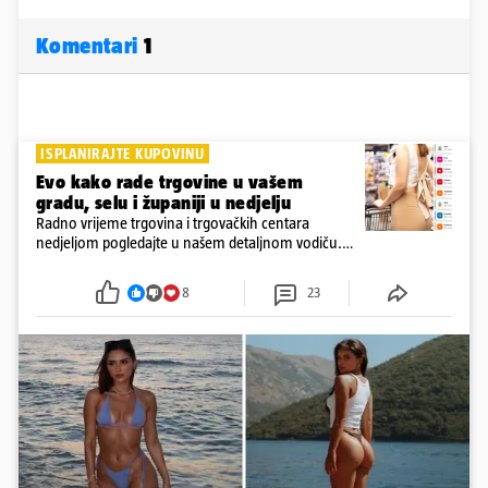
Komentari
1
ISPLANIRAJTE KUPOVINU
Evo kako rade trgovine u vašem
gradu, selu i županiji u nedjelju
Radno vrijeme trgovina i trgovačkih centara
nedjeljom pogledajte u našem detaljnom vodiču.
Trgovine smiju raditi 16 nedjelja u godini, a trgovine
i šoping centri sami biraju koje će to nedjelje biti
8
23