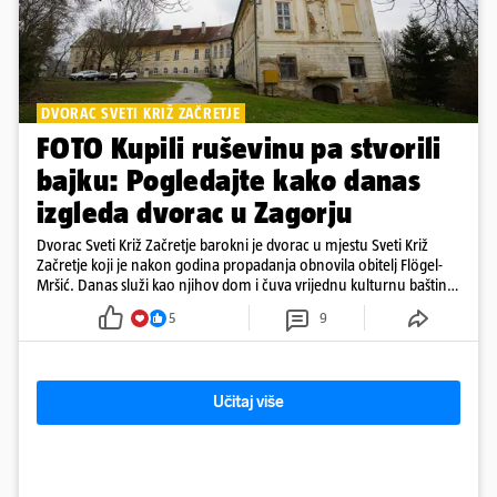
DVORAC SVETI KRIŽ ZAČRETJE
FOTO Kupili ruševinu pa stvorili
bajku: Pogledajte kako danas
izgleda dvorac u Zagorju
Dvorac Sveti Križ Začretje barokni je dvorac u mjestu Sveti Križ
Začretje koji je nakon godina propadanja obnovila obitelj Flögel-
Mršić. Danas služi kao njihov dom i čuva vrijednu kulturnu baštinu
davno zaboravljenog vremena
5
9
Učitaj više