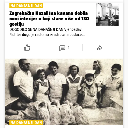
NA DANAŠNJI DAN
Zagrebačka Kazališna kavana dobila
novi interijer u koji stane više od 130
gostiju
DOGODILO SE NA DANAŠNJI DAN Vjenceslav
Richter dugo je radio na izradi plana buduće
kavane, koji bi zadovoljio i investitora i ugostiteljske
poduzeće Mosor i želje Zagrepčana
1
NA DANAŠNJI DAN