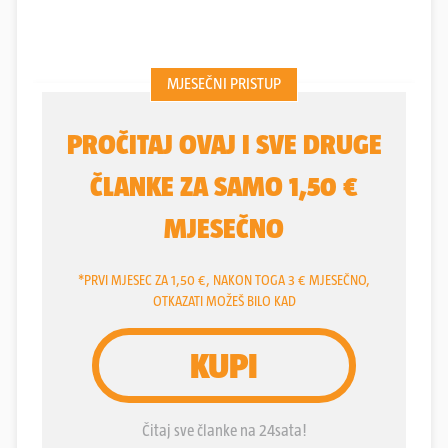
mislima s trojkom iz Apolla 12. Po mom sudu ova je
svemirska misija je uspjela 100 posto, rekao je za
Večernji list 22. studenog 1969. inženjer Milojko
Vucelić, koji je tada radio u NASA-inom
kontrolnom centru u Houstonu. Intervju je dao
nakon što su trojica astronauta uspješno obavila
posljednje zadatke na Mjesecu i uputili se prema
Zemlji.