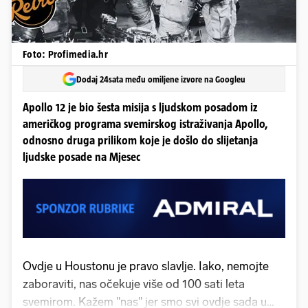
Foto: Profimedia.hr
Dodaj 24sata među omiljene izvore na Googleu
Apollo 12 je bio šesta misija s ljudskom posadom iz
američkog programa svemirskog istraživanja Apollo,
odnosno druga prilikom koje je došlo do slijetanja
ljudske posade na Mjesec
Ovdje u Houstonu je pravo slavlje. Iako, nemojte
zaboraviti, nas očekuje više od 100 sati leta
svemirom. Kažem "nas" jer smo svi ovdje sada u