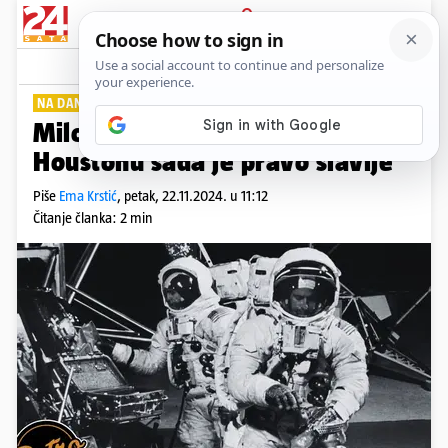
PRIJAVA
Lifestyle
Komentari
2
NA DANAŠNJI DAN
PLUS+
Milojko Vucelić o Apollu 12: Tu u
Houstonu sada je pravo slavlje
Piše
Ema Krstić
,
petak, 22.11.2024. u 11:12
Čitanje članka: 2 min