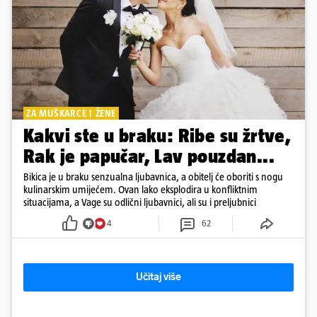
ZA MUŠKARCE I ŽENE
Kakvi ste u braku: Ribe su žrtve,
Rak je papučar, Lav pouzdan...
Bikica je u braku senzualna ljubavnica, a obitelj će oboriti s nogu
kulinarskim umijećem. Ovan lako eksplodira u konfliktnim
situacijama, a Vage su odlični ljubavnici, ali su i preljubnici
4
62
Učitaj više