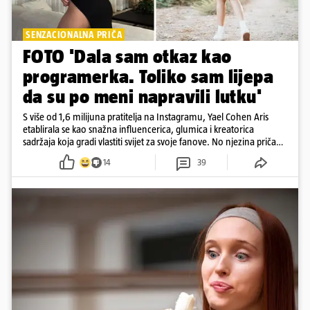
SENZACIONALNA PRIČA
FOTO 'Dala sam otkaz kao
programerka. Toliko sam lijepa
da su po meni napravili lutku'
S više od 1,6 milijuna pratitelja na Instagramu, Yael Cohen Aris
etablirala se kao snažna influencerica, glumica i kreatorica
sadržaja koja gradi vlastiti svijet za svoje fanove. No njezina priča
pokazuje da online slava dolazi i s neočekivanim izazovima
14
39