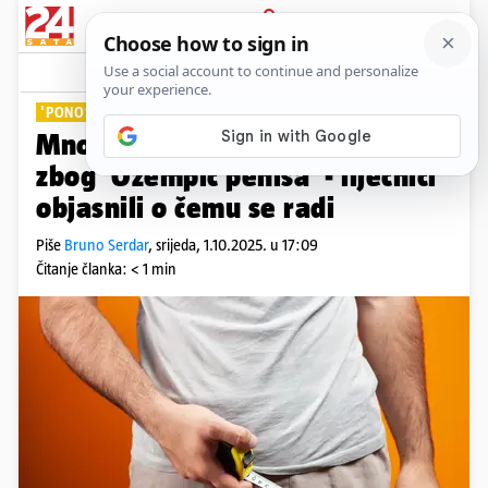
PRIJAVA
Lifestyle
Komentari
4
'PONOSNIJI' MUŠKI PONOS
Mnogi muškarci oduševljeni su
zbog 'Ozempic penisa' - liječnici
objasnili o čemu se radi
Piše
Bruno Serdar
,
srijeda, 1.10.2025. u 17:09
Čitanje članka: < 1 min