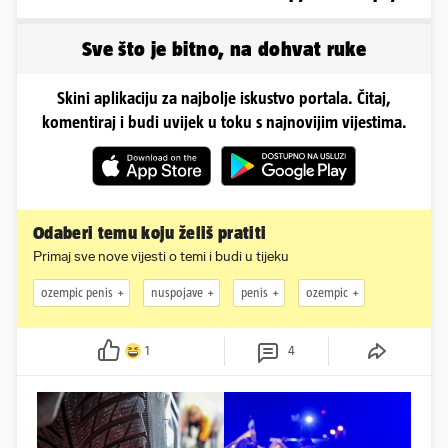
ima temperaturu. Strah
šumski hlad - prava
nas je'
idila!
Sve što je bitno, na dohvat ruke
Skini aplikaciju za najbolje iskustvo portala. Čitaj,
komentiraj i budi uvijek u toku s najnovijim vijestima.
Odaberi temu koju želiš pratiti
Primaj sve nove vijesti o temi i budi u tijeku
ozempic penis
nuspojave
penis
ozempic
1
4