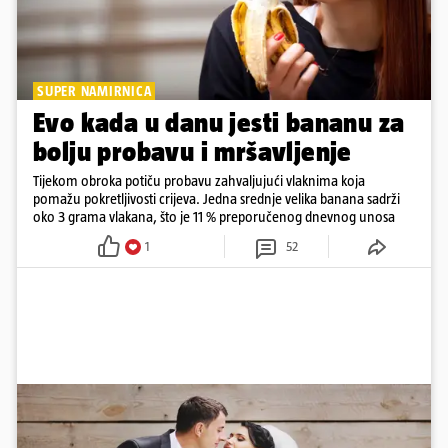
SUPER NAMIRNICA
Evo kada u danu jesti bananu za
bolju probavu i mršavljenje
Tijekom obroka potiču probavu zahvaljujući vlaknima koja
pomažu pokretljivosti crijeva. Jedna srednje velika banana sadrži
oko 3 grama vlakana, što je 11 % preporučenog dnevnog unosa
1
52