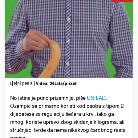
Pokretanje videa...
Ljetni penis
| Video: 24sata/pixsell
No istina je puno prizemnija, piše
UNILAD
.
Ozempic se primarno koristi kod osoba s tipom 2
dijabetesa za regulaciju šećera u krvi, iako ga
mnogi koriste upravo zbog skidanja kilograma, ali
stručnjaci tvrde da nema nikakvog čarobnog rasta
penisa.