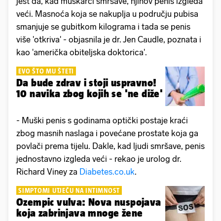
jest da, kad muškarci smršave, njihov penis izgleda
veći. Masnoća koja se nakuplja u području pubisa
smanjuje se gubitkom kilograma i tada se penis
više 'otkriva' - objasnila je dr. Jen Caudle, poznata i
kao 'američka obiteljska doktorica'.
EVO ŠTO MU ŠTETI
Da bude zdrav i stoji uspravno!
10 navika zbog kojih se 'ne diže'
- Muški penis s godinama optički postaje kraći
zbog masnih naslaga i povećane prostate koja ga
povlači prema tijelu. Dakle, kad ljudi smršave, penis
jednostavno izgleda veći - rekao je urolog dr.
Richard Viney za
Diabetes.co.uk
.
SIMPTOMI UTJEČU NA INTIMNOST
Ozempic vulva: Nova nuspojava
koja zabrinjava mnoge žene