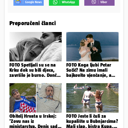
Preporučeni članci
FOTO Spetljali su se na
FOTO Koga ljubi Petar
Krku dok su bili djeca,
Sučić? Na zimu imali
završilo je burno. Dončić
bajkovito vjenčanje, a
i Anamaria u novoj fazi
sada je na svijet stigao -
sin!
Obitelj Hrvata u Irskoj:
FOTO Jeste li čuli za
'Zovu nas iz
kupalište u Bubnjarcima?
ministarstva. Denis sada
Mali slap, bistra Kupa,