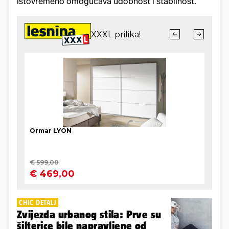
istovremeno omogućava udobnost i stabilnost.
CHIC DETALJ
Zvijezda urbanog stila: Prve su
šilterice bile napravljene od