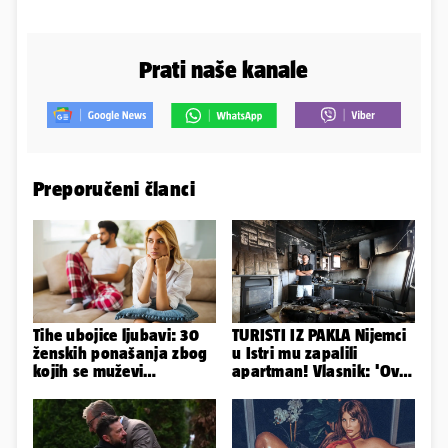
Prati naše kanale
Preporučeni članci
Tihe ubojice ljubavi: 30
TURISTI IZ PAKLA Nijemci
ženskih ponašanja zbog
u Istri mu zapalili
kojih se muževi
apartman! Vlasnik: 'Ovo
emocionalno distanciraju
je danas postala tortura'