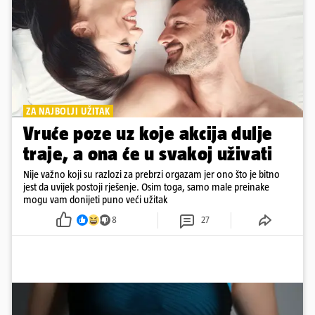
ZA NAJBOLJI UŽITAK
Vruće poze uz koje akcija dulje
traje, a ona će u svakoj uživati
Nije važno koji su razlozi za prebrzi orgazam jer ono što je bitno
jest da uvijek postoji rješenje. Osim toga, samo male preinake
mogu vam donijeti puno veći užitak
8
27