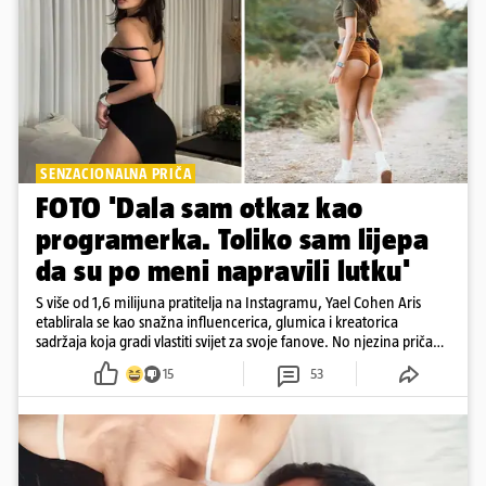
SENZACIONALNA PRIČA
FOTO 'Dala sam otkaz kao
programerka. Toliko sam lijepa
da su po meni napravili lutku'
S više od 1,6 milijuna pratitelja na Instagramu, Yael Cohen Aris
etablirala se kao snažna influencerica, glumica i kreatorica
sadržaja koja gradi vlastiti svijet za svoje fanove. No njezina priča
pokazuje da online slava dolazi i s neočekivanim izazovima
15
53