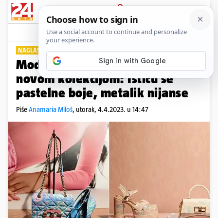
PRIJAVA
Lifestyle
Komentari
0
NAGLASAK NA UDOBNOSTI
Modni brend Aldo oduševio je
novom kolekcijom: Ističu se
pastelne boje, metalik nijanse
Piše
Anamaria Miloš
,
utorak, 4.4.2023. u 14:47