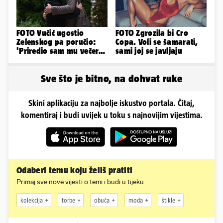
FOTO Vučić ugostio
FOTO Zgrozila bi Cro
Zelenskog pa poručio:
Copa. Voli se šamarati,
'Priredio sam mu večeru
sami joj se javljaju
i poželio dobrodošlicu'
Sve što je bitno, na dohvat ruke
Skini aplikaciju za najbolje iskustvo portala. Čitaj,
komentiraj i budi uvijek u toku s najnovijim vijestima.
Odaberi temu koju želiš pratiti
Primaj sve nove vijesti o temi i budi u tijeku
kolekcija
torbe
obuća
moda
štikle