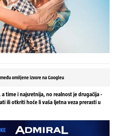
 među omiljene izvore na Googleu
 time i najsretnija, no realnost je drugačija -
 ili otkriti hoće li vaša ljetna veza prerasti u