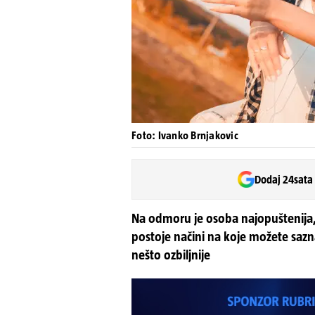
Foto: Ivanko Brnjakovic
Dodaj 24sata
Na odmoru je osoba najopuštenija, a
postoje načini na koje možete saznati
nešto ozbiljnije