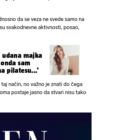
 odnosno da se veza ne svede samo na
 su svakodnevne aktivnosti, posao,
no udana majka
m
 pilatesu...'
taj način, no važno je znati do čega
oma postaje jasno da stvari nisu tako