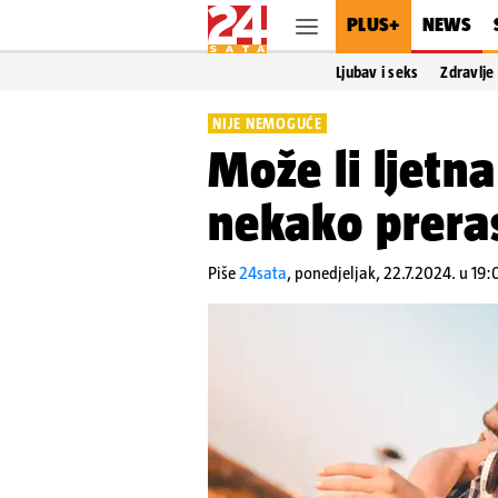
PLUS+
NEWS
Ljubav i seks
Zdravlje
NIJE NEMOGUĆE
Može li ljetn
nekako preras
Piše
24sata
,
ponedjeljak, 22.7.2024. u 19: