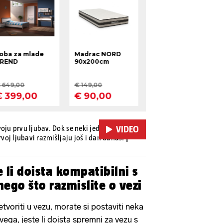
oju prvu ljubav. Dok se neki jedva sjećaju o
VIDEO
rvoj ljubavi razmišljaju još i dan danas.
|
e li doista kompatibilni s
nego što razmislite o vezi
etvoriti u vezu, morate si postaviti neka
vega, jeste li doista spremni za vezu s