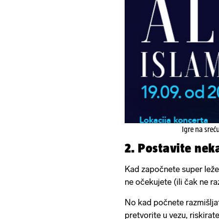
Igre na sreć
2. Postavite nek
Kad započnete super ležer
ne očekujete (ili čak ne r
No kad počnete razmišljat
pretvorite u vezu, riskira