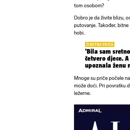
tom osobom?
Dobro je da živite blizu,
putovanje. Također, bitne
hobi.
ŽIVOTNA PRIČA
'Bila sam sret
četvero djece. A onda sa
upoznala ženu na
Mnoge su priče počele na 
može doći. Pri povratku d
ležerne.