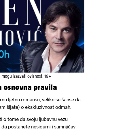
u mogu izazvati ovisnost. 18+
a osnovna pravila
nu ljetnu romansu, velike su šanse da
azmišljate) o ekskluzivnost odmah.
i o tome da svoju ljubavnu vezu
te da postanete nesigurni i sumnjičavi