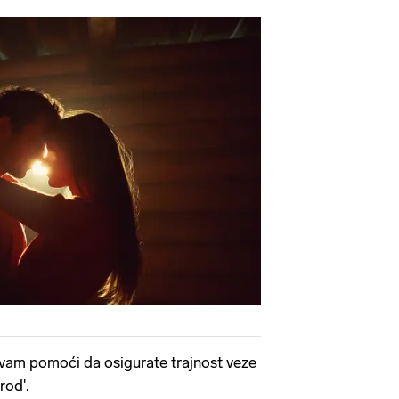
 vam pomoći da osigurate trajnost veze
rod'.