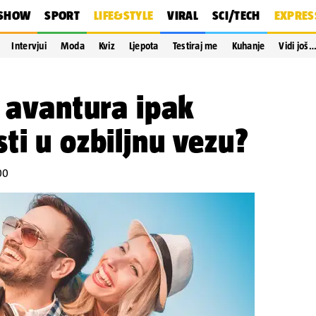
SHOW
SPORT
LIFE&STYLE
VIRAL
SCI/TECH
EXPRES
Intervjui
Moda
Kviz
Ljepota
Testiraj me
Kuhanje
Vidi još
a avantura ipak
ti u ozbiljnu vezu?
00