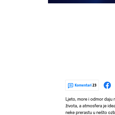
Komentari
23
Ljeto, more i odmor daju 
života, a atmosfera je ide
neke prerastu u nešto ozbi