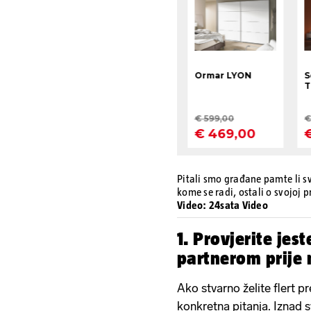
Pitali smo građane pamte li sv
kome se radi, ostali o svojoj p
Video: 24sata Video
1. Provjerite jest
partnerom prije 
Ako stvarno želite flert pr
konkretna pitanja. Iznad s