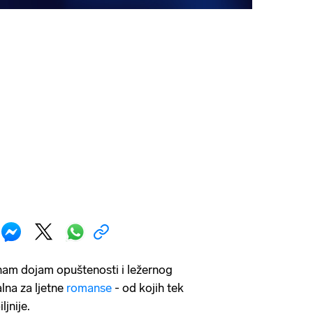
nam dojam opuštenosti i ležernog
alna za ljetne
romanse
- od kojih tek
ljnije.