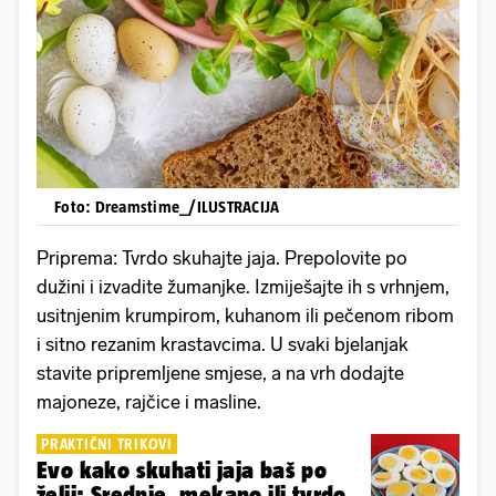
Foto: Dreamstime_/ILUSTRACIJA
Priprema: Tvrdo skuhajte jaja. Prepolovite po
dužini i izvadite žumanjke. Izmiješajte ih s vrhnjem,
usitnjenim krumpirom, kuhanom ili pečenom ribom
i sitno rezanim krastavcima. U svaki bjelanjak
stavite pripremljene smjese, a na vrh dodajte
majoneze, rajčice i masline.
PRAKTIČNI TRIKOVI
Evo kako skuhati jaja baš po
želji: Srednje, mekano ili tvrdo