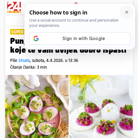
PRIJAVA
Lifestyle
Komentari
5
SUPER RECEPTI
Punjena jaja: Par trikova uz
koje će vam uvijek dobro ispasti
Piše
24sata
,
subota, 4.4.2026. u 13:36
Čitanje članka: 3 min