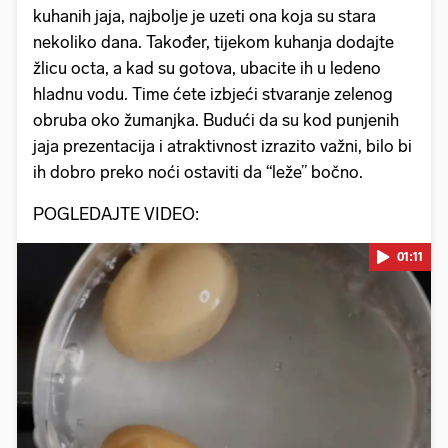
kuhanih jaja, najbolje je uzeti ona koja su stara
nekoliko dana. Također, tijekom kuhanja dodajte
žlicu octa, a kad su gotova, ubacite ih u ledeno
hladnu vodu. Time ćete izbjeći stvaranje zelenog
obruba oko žumanjka. Budući da su kod punjenih
jaja prezentacija i atraktivnost izrazito važni, bilo bi
ih dobro preko noći ostaviti da “leže” bočno.
POGLEDAJTE VIDEO:
01:11
Pokretanje videa...