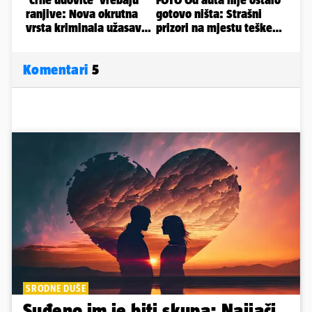
Komentari
5
SRODNE DUŠE
Suđeno im je biti skupa: Najjači