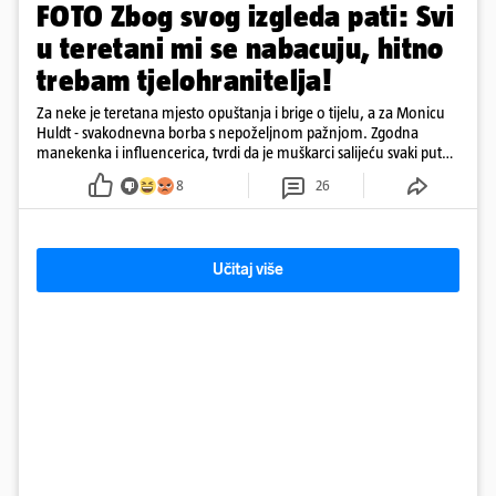
FOTO Zbog svog izgleda pati: Svi
u teretani mi se nabacuju, hitno
trebam tjelohranitelja!
Za neke je teretana mjesto opuštanja i brige o tijelu, a za Monicu
Huldt - svakodnevna borba s nepoželjnom pažnjom. Zgodna
manekenka i influencerica, tvrdi da je muškarci salijeću svaki put
kad dođe na trening
8
26
Učitaj više