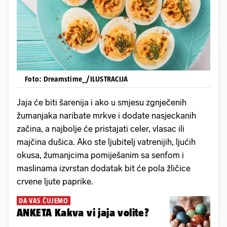
Foto: Dreamstime_/ILUSTRACIJA
Jaja će biti šarenija i ako u smjesu zgnječenih
žumanjaka naribate mrkve i dodate nasjeckanih
začina, a najbolje će pristajati celer, vlasac ili
majčina dušica. Ako ste ljubitelj vatrenijih, ljućih
okusa, žumanjcima pomiješanim sa senfom i
maslinama izvrstan dodatak bit će pola žličice
crvene ljute paprike.
DA VAS ČUJEMO
ANKETA Kakva vi jaja volite?