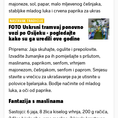
majoneze, sol, papar, malo mljevenog češnjaka,
stabljike mladog luka i crvena paprika za ukras
NASTAVAK TRADICIJE
FOTO Uskrsni tramvaj ponovno
vozi po Osijeku - pogledajte
kako su ga uredili ove godine
Priprema: Jaja skuhajte, ogulite i prepolovite.
Izvadite žumanjke pa ih pomiješajte s pršutom,
maslinama, paprikom, senfom, vrhnjem
majonezom, češnjakom, senfom i paprom. Smjesu
stavite u vrećicu za ukrašavanje pa je utisnite u
polovice bjelanjaka. Bodlje načinite od mladog
luka, a oči od paprike.
Fantazija s maslinama
Sastojci: 6 jaja, 8 žlica kiselog vrhnja, 200 g račića,