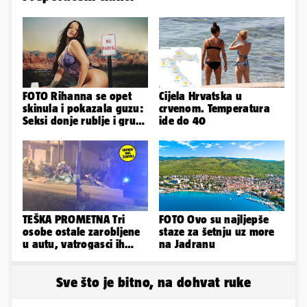
FOTO Rihanna se opet
Cijela Hrvatska u
skinula i pokazala guzu:
crvenom. Temperatura
Seksi donje rublje i grudi
ide do 40
pale u drugi plan
TEŠKA PROMETNA Tri
FOTO Ovo su najljepše
osobe ostale zarobljene
staze za šetnju uz more
u autu, vatrogasci ih
na Jadranu
spašavali
Sve što je bitno, na dohvat ruke