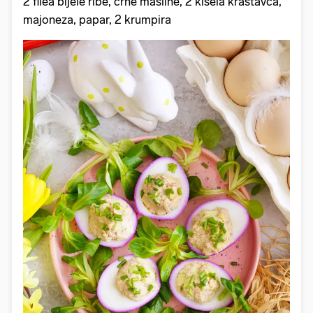
2 filea bijele ribe, crne masline, 2 kisela krastavca,
majoneza, papar, 2 krumpira