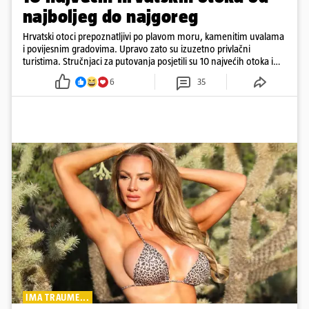
najboljeg do najgoreg
Hrvatski otoci prepoznatljivi po plavom moru, kamenitim uvalama
i povijesnim gradovima. Upravo zato su izuzetno privlačni
turistima. Stručnjaci za putovanja posjetili su 10 najvećih otoka i
rangirali ih
6
35
IMA TRAUME...