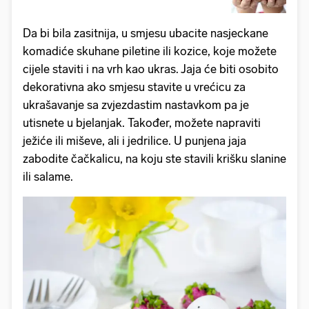
Da bi bila zasitnija, u smjesu ubacite nasjeckane
komadiće skuhane piletine ili kozice, koje možete
cijele staviti i na vrh kao ukras. Jaja će biti osobito
dekorativna ako smjesu stavite u vrećicu za
ukrašavanje sa zvjezdastim nastavkom pa je
utisnete u bjelanjak. Također, možete napraviti
ježiće ili miševe, ali i jedrilice. U punjena jaja
zabodite čačkalicu, na koju ste stavili krišku slanine
ili salame.