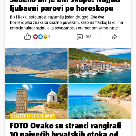
ljubavni parovi po horoskopu
Bik i Rak u potpunosti razumiju jedan drugog. Ova dva
horoskopska znaka su snažno povezani, kako na fizičkoj tako i na
emocionalnoj razini, a ta povezanost s vremenom samo raste
9
162
SLAŽETE LI SE S NJIMA?
FOTO Ovako su stranci rangirali
10 najvećih hrvatskih otoka od