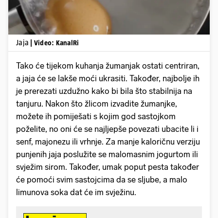
Jaja
| Video: KanalRi
Tako će tijekom kuhanja žumanjak ostati centriran,
a jaja će se lakše moći ukrasiti. Također, najbolje ih
je prerezati uzdužno kako bi bila što stabilnija na
tanjuru. Nakon što žlicom izvadite žumanjke,
možete ih pomiješati s kojim god sastojkom
poželite, no oni će se najljepše povezati ubacite li i
senf, majonezu ili vrhnje. Za manje kaloričnu verziju
punjenih jaja poslužite se malomasnim jogurtom ili
svježim sirom. Također, umak poput pesta također
će pomoći svim sastojcima da se sljube, a malo
limunova soka dat će im svježinu.