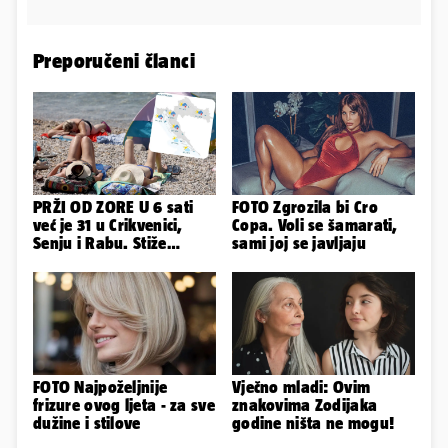
Preporučeni članci
PRŽI OD ZORE U 6 sati
FOTO Zgrozila bi Cro
već je 31 u Crikvenici,
Copa. Voli se šamarati,
Senju i Rabu. Stiže
sami joj se javljaju
grmljavina, pljusak i
jaka bura
FOTO Najpoželjnije
Vječno mladi: Ovim
frizure ovog ljeta - za sve
znakovima Zodijaka
dužine i stilove
godine ništa ne mogu!