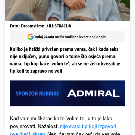
Foto: Dreamstime_/ILUSTRACIJA
Dodaj 24sata među omiljene izvore na Googleu
Koliko je fizički privržen prema vama, čak i kada seks
nije uključen, puno govori o tome što osjeća prema
vama. Tip koji kaže 'volim te', ali se ne želi obvezati je
tip koji te zapravo ne voli
Kad vam muškarac kaže 'volim te', u to je lako
povjerovati. Nažalost,
nije svaki tip koji izgovori
ove riječi iskren
. Neki će vam čak reći da vas vole