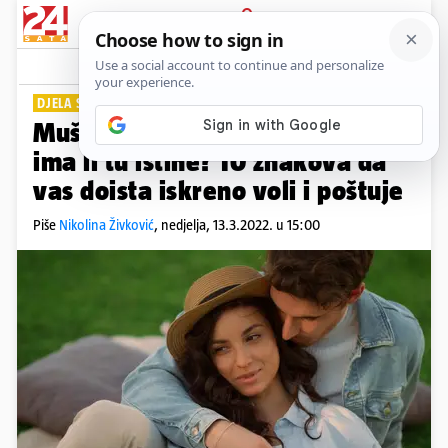
PRIJAVA
Lifestyle
Komentari
22
DJELA SVE GOVORE
Muškarac kaže 'volim te', no
ima li tu istine? 10 znakova da
vas doista iskreno voli i poštuje
Piše
Nikolina Živković
,
nedjelja, 13.3.2022. u 15:00