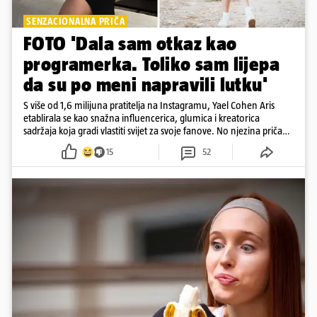
SENZACIONALNA PRIČA
FOTO 'Dala sam otkaz kao
programerka. Toliko sam lijepa
da su po meni napravili lutku'
S više od 1,6 milijuna pratitelja na Instagramu, Yael Cohen Aris
etablirala se kao snažna influencerica, glumica i kreatorica
sadržaja koja gradi vlastiti svijet za svoje fanove. No njezina priča
pokazuje da online slava dolazi i s neočekivanim izazovima
15
52