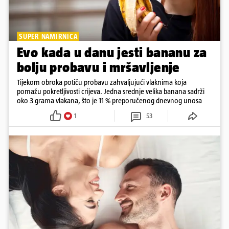
SUPER NAMIRNICA
Evo kada u danu jesti bananu za
bolju probavu i mršavljenje
Tijekom obroka potiču probavu zahvaljujući vlaknima koja
pomažu pokretljivosti crijeva. Jedna srednje velika banana sadrži
oko 3 grama vlakana, što je 11 % preporučenog dnevnog unosa
1
53