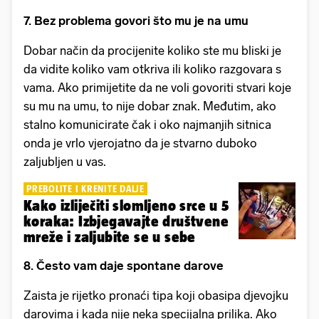
7. Bez problema govori što mu je na umu
Dobar način da procijenite koliko ste mu bliski je
da vidite koliko vam otkriva ili koliko razgovara s
vama. Ako primijetite da ne voli govoriti stvari koje
su mu na umu, to nije dobar znak. Međutim, ako
stalno komunicirate čak i oko najmanjih sitnica
onda je vrlo vjerojatno da je stvarno duboko
zaljubljen u vas.
PREBOLITE I KRENITE DALJE
Kako izliječiti slomljeno srce u 5
koraka: Izbjegavajte društvene
mreže i zaljubite se u sebe
8. Često vam daje spontane darove
Zaista je rijetko pronaći tipa koji obasipa djevojku
darovima i kada nije neka specijalna prilika. Ako