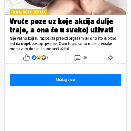
ZA NAJBOLJI UŽITAK
Vruće poze uz koje akcija dulje
traje, a ona će u svakoj uživati
Nije važno koji su razlozi za prebrzi orgazam jer ono što je bitno
jest da uvijek postoji rješenje. Osim toga, samo male preinake
mogu vam donijeti puno veći užitak
8
26
Učitaj više