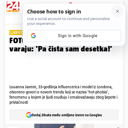
PRIJAVA
Galerija
Komentari
49
LJEPOTA JOJ JE BREME
FOTO Ne razumije zašto je dečki
varaju: 'Pa čista sam desetka!'
Louanna Jasmin, 33-godišnja influencerica i model iz Londona,
otvoreno govori o novom trendu koji se naziva 'hot-phobia',
fenomenu u kojem je ljudi osuđuju i omalovažavaju zbog ljepote i
privlačnosti
Dodaj 24sata među omiljene izvore na Googleu