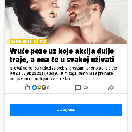
ZA NAJBOLJI UŽITAK
Vruće poze uz koje akcija dulje
traje, a ona će u svakoj uživati
Nije važno koji su razlozi za prebrzi orgazam jer ono što je bitno
jest da uvijek postoji rješenje. Osim toga, samo male preinake
mogu vam donijeti puno veći užitak
8
26
Učitaj više