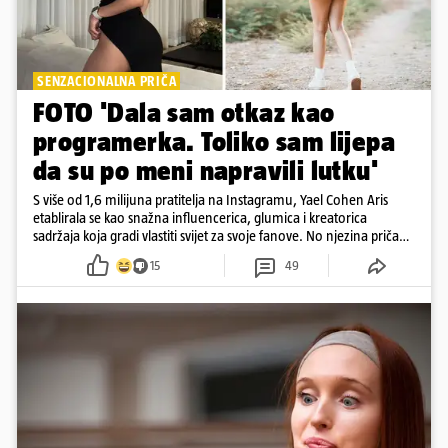
SENZACIONALNA PRIČA
FOTO 'Dala sam otkaz kao
programerka. Toliko sam lijepa
da su po meni napravili lutku'
S više od 1,6 milijuna pratitelja na Instagramu, Yael Cohen Aris
etablirala se kao snažna influencerica, glumica i kreatorica
sadržaja koja gradi vlastiti svijet za svoje fanove. No njezina priča
pokazuje da online slava dolazi i s neočekivanim izazovima
15
49