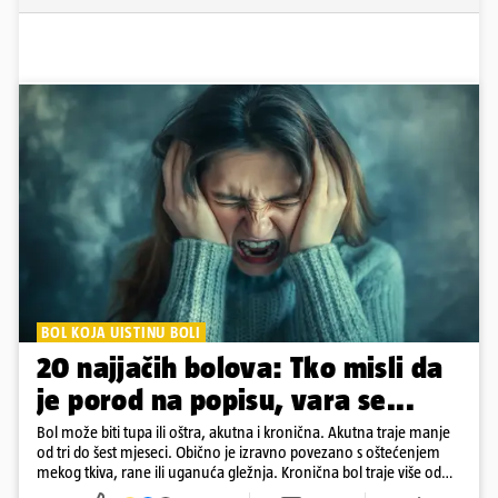
BOL KOJA UISTINU BOLI
20 najjačih bolova: Tko misli da
je porod na popisu, vara se...
Bol može biti tupa ili oštra, akutna i kronična. Akutna traje manje
od tri do šest mjeseci. Obično je izravno povezano s oštećenjem
mekog tkiva, rane ili uganuća gležnja. Kronična bol traje više od
šest mjeseci