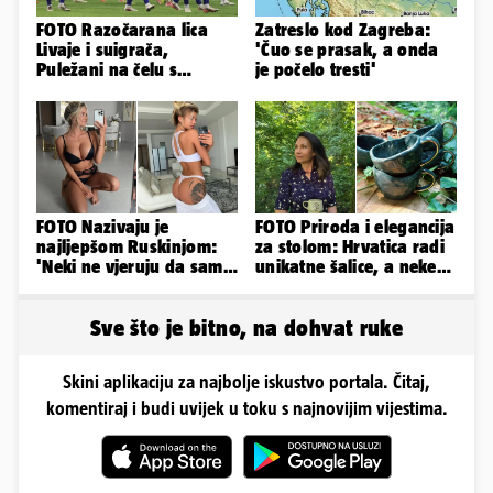
FOTO Razočarana lica
Zatreslo kod Zagreba:
Livaje i suigrača,
'Čuo se prasak, a onda
Puležani na čelu s
je počelo tresti'
Cabellom slavili usred
Poljuda
FOTO Nazivaju je
FOTO Priroda i elegancija
najljepšom Ruskinjom:
za stolom: Hrvatica radi
'Neki ne vjeruju da sam
unikatne šalice, a neke
stvarna. Što vi mislite?'
krasi pravo zlato
Sve što je bitno, na dohvat ruke
Skini aplikaciju za najbolje iskustvo portala. Čitaj,
komentiraj i budi uvijek u toku s najnovijim vijestima.