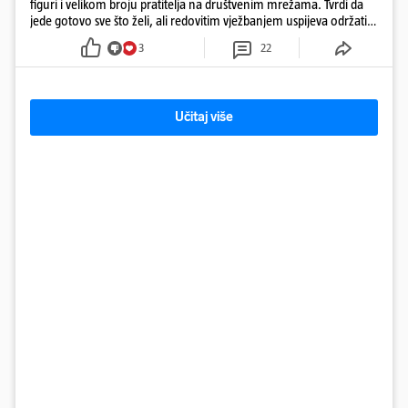
figuri i velikom broju pratitelja na društvenim mrežama. Tvrdi da
jede gotovo sve što želi, ali redovitim vježbanjem uspijeva održati
oblik tijela, posebno naglašene gluteuse
3
22
Učitaj više