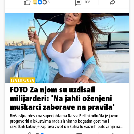
8
208
IZA LUKSUZA
FOTO Za njom su uzdisali
milijarderi: 'Na jahti oženjeni
muškarci zaborave na pravila'
Bivša stjuardesa na superjahtama Raissa Bellini odlučila je javno
progovoriti o iskustvima rada s iznimno bogatim gostima i
razotkriti kakav je zapravo život iza kulisa luksuznih putovanja na
moru