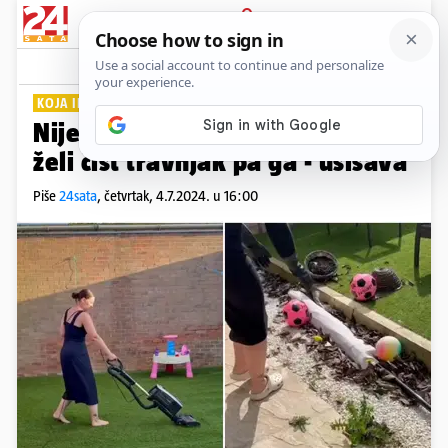
PRIJAVA
Lifestyle
Komentari
9
KOJA IDEJA
Nije to malo ekstremno? Mama
želi čist travnjak pa ga - usisava
Piše
24sata
,
četvrtak, 4.7.2024. u 16:00