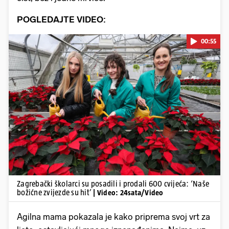
POGLEDAJTE VIDEO:
00:55
Pokretanje videa...
Zagrebački školarci su posadili i prodali 600 cvijeća: ‘Naše
božićne zvijezde su hit’
| Video: 24sata/Video
Agilna mama pokazala je kako priprema svoj vrt za