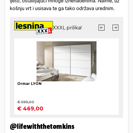
ljeto, ostavljajući mnoge iznenađenima. Naime, uz
košnju vrt i usisava te ga tako održava urednim.
@lifewiththetomkins