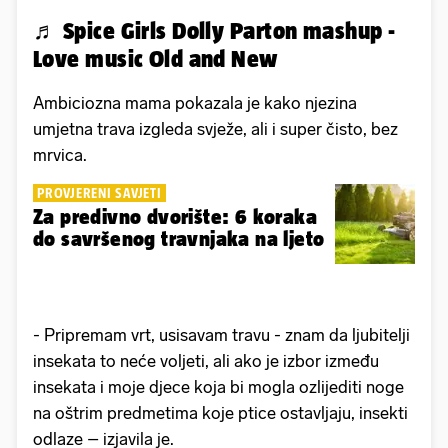
♬ Spice Girls Dolly Parton mashup -
Love music Old and New
Ambiciozna mama pokazala je kako njezina
umjetna trava izgleda svježe, ali i super čisto, bez
mrvica.
PROVJERENI SAVJETI
Za predivno dvorište: 6 koraka
do savršenog travnjaka na ljeto
- Pripremam vrt, usisavam travu - znam da ljubitelji
insekata to neće voljeti, ali ako je izbor između
insekata i moje djece koja bi mogla ozlijediti noge
na oštrim predmetima koje ptice ostavljaju, insekti
odlaze – izjavila je.