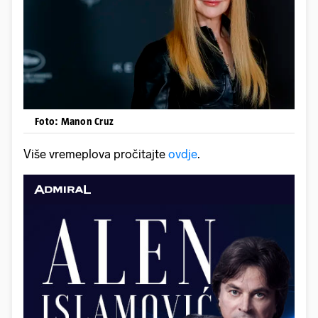
Foto: Manon Cruz
Više vremeplova pročitajte
ovdje
.