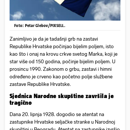
Foto: Petar Glebov/PIXSELL.
Zanimljivo je da je tadašnji grb na zastavi
Republike Hrvatske počinjao bijelim poljem, isto
kao što i onaj na krovu crkve svetog Marka, koji je
star više od 150 godina, počinje bijelim poljem. U
prosincu 1990. Zakonom o grbu, zastavi i himni
određeno je crveno kao početno polje službene
zastave Republike Hrvatske.
Sjednica Narodne skupštine završila je
tragično
Dana 20. lipnja 1928. dogodio se atentat na
zastupnike Hrvatske seljačke stranke u Narodnoj
skupštini u Beogradu. Atentat na zastupnike izvršio