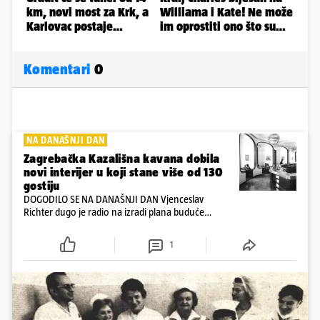
Komentari
0
NA DANAŠNJI DAN
Zagrebačka Kazališna kavana dobila
novi interijer u koji stane više od 130
gostiju
DOGODILO SE NA DANAŠNJI DAN Vjenceslav
Richter dugo je radio na izradi plana buduće
kavane, koji bi zadovoljio i investitora i ugostiteljske
poduzeće Mosor i želje Zagrepčana
1