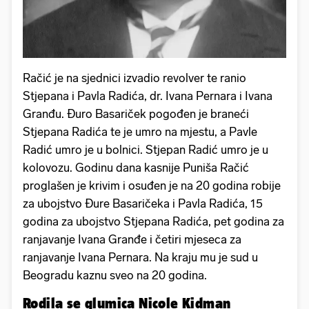
Račić je na sjednici izvadio revolver te ranio
Stjepana i Pavla Radića, dr. Ivana Pernara i Ivana
Granđu. Đuro Basariček pogođen je braneći
Stjepana Radića te je umro na mjestu, a Pavle
Radić umro je u bolnici. Stjepan Radić umro je u
kolovozu. Godinu dana kasnije Puniša Račić
proglašen je krivim i osuđen je na 20 godina robije
za ubojstvo Đure Basaričeka i Pavla Radića, 15
godina za ubojstvo Stjepana Radića, pet godina za
ranjavanje Ivana Granđe i četiri mjeseca za
ranjavanje Ivana Pernara. Na kraju mu je sud u
Beogradu kaznu sveo na 20 godina.
Rodila se glumica Nicole Kidman