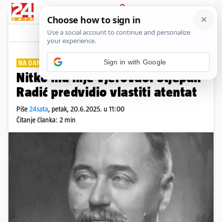
PRIJAVA
Lifestyle
Komentari
0
NA DANAŠNJI DAN
Nitko mu nije vjerovao: Stjepan
Radić predvidio vlastiti atentat
Piše
24sata
,
petak, 20.6.2025. u 11:00
Čitanje članka: 2 min