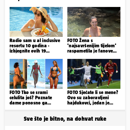
Radio sam u al inclusive
FOTO Žena s
resortu 10 godina -
'najsavršenijim tijelom'
izbjegnite ovih 19
raspametila je fanove
grešaka i olakšajte si
zaigranim fotkama iz
odmor
plićaka
FOTO Tko se srami
FOTO Sjećate li se mene?
celulita još? Poznate
Ovo su zaboravljeni
dame ponosno ga
hajdukovci, jedan je
pokazuju pa slave svoje
napuhao 3,3 promila...
obline
Sve što je bitno, na dohvat ruke