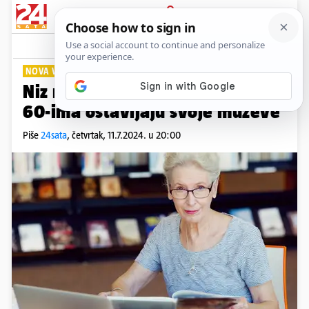
PRIJAVA
Lifestyle
Komentari
17
NOVA VREMENA
Niz razloga: Evo zašto žene u
60-ima ostavljaju svoje muževe
Piše
24sata
,
četvrtak, 11.7.2024. u 20:00