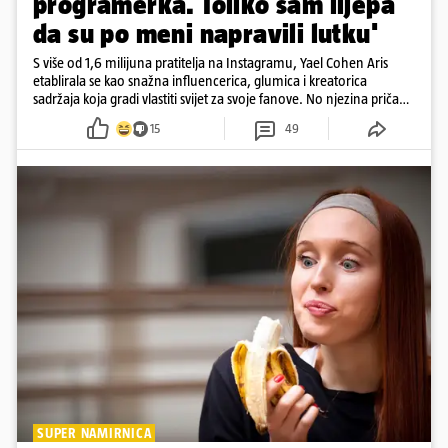
programerka. Toliko sam lijepa
da su po meni napravili lutku'
S više od 1,6 milijuna pratitelja na Instagramu, Yael Cohen Aris
etablirala se kao snažna influencerica, glumica i kreatorica
sadržaja koja gradi vlastiti svijet za svoje fanove. No njezina priča
pokazuje da online slava dolazi i s neočekivanim izazovima
15
49
SUPER NAMIRNICA