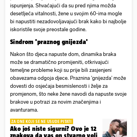
ispunjenja. Shvaćajući da su pred njima možda
desetljeća vitalnosti, žene u svojim 60-ima mogle
bi napustiti nezadovoljavajući brak kako bi najbolje
iskoristile svoje preostale godine.
Sindrom 'praznog gnijezda'
Nakon što djeca napuste dom, dinamika braka
može se dramatično promijeniti, otkrivajući
temeljne probleme koji su prije bili zasjenjeni
obavezama odgoja djece. Praznina 'gnijezda' može
dovesti do osjećaja besmislenosti i želje za
promjenom, što neke žene navodi da napuste svoje
brakove u potrazi za novim značenjima i
avanturama.
ZA ONE KOJI SE NE USUDE PITATI
Ako još niste sigurni? Ovo je 12
znakova da vas on stvarno voli