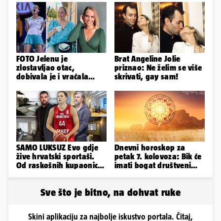
FOTO Jelenu je
Brat Angeline Jolie
zlostavljao otac,
priznao: Ne želim se više
dobivala je i vraćala
skrivati, gay sam!
kilograme: 'Brutalno me
tukao šakama'
SAMO LUKSUZ Evo gdje
Dnevni horoskop za
žive hrvatski sportaši.
petak 7. kolovoza: Bik će
Od raskošnih kupaonica
imati bogat društveni
pa do privatnog kina
život, Rak se žrtvuje
Sve što je bitno, na dohvat ruke
Skini aplikaciju za najbolje iskustvo portala. Čitaj,