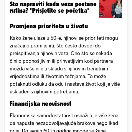
Što napraviti kada veza postane
rutina? 'Prisjetite se početka'
Promjena prioriteta u životu
Kako žene ulaze u 60-e, njihovi se prioriteti mogu
značajno promijeniti, što često dovodi do
preispitivanja njihovih veza. Ono što se nekada
činilo podnošljivim ili prihvatljivim kod partnera
možda više nije u skladu s njihovim trenutnim
vrijednostima ili životnim težnjama. To može
potaknuti odluku da odu i nastave život koji je više
usklađen s njihovim potrebama.
Financijska neovisnost
Ekonomska samodostatnost osnažila je više žena
da napuste nezadovoljavajuće brakove nego ikad
prije. Do svojih 60-ih godina mnoge su žene