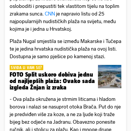
osloboditi i prepustiti tek vlastitom tijelu na toplim
zrakama sunca.
CNN
je napravio listu od 25
najpopularnijih nudističkih plaža na svijetu, među
kojima je i jedna u Hrvatskoj.
Plaža Nugal smjestila se između Makarske i Tučepa
te je jedina hrvatska nudistička plaža na ovoj listi.
Dostupna je samo pješice po kamenoj stazi.
SVIĐA LI VAM SE?
FOTO Split uskoro dobiva jednu
od najljepših plaža: Ovako sada
izgleda Žnjan iz zraka
- Ova plaža okružena je strmim liticama i hladom
borova i nalazi se nasuprot otoka Brača. Put do nje
je predviđen više za koze, a ne za ljude koji traže
bijeg bez odjeće na Jadranu. Obavezno ponesite
ručnik, ali i stolicu za plažu. Kao i mnoge druge