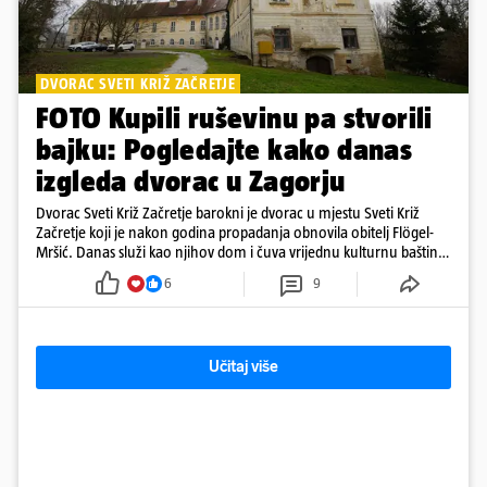
DVORAC SVETI KRIŽ ZAČRETJE
FOTO Kupili ruševinu pa stvorili
bajku: Pogledajte kako danas
izgleda dvorac u Zagorju
Dvorac Sveti Križ Začretje barokni je dvorac u mjestu Sveti Križ
Začretje koji je nakon godina propadanja obnovila obitelj Flögel-
Mršić. Danas služi kao njihov dom i čuva vrijednu kulturnu baštinu
davno zaboravljenog vremena
6
9
Učitaj više