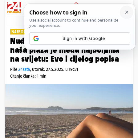
PRIJAVA
Lifestyle
Komentari
3
NAJBOLJIH 25
Nudisti obožavaju Hrvatsku, a
naša plaža je među najboljima
na svijetu: Evo i cijelog popisa
Piše
24sata
,
utorak, 27.5.2025. u 19:51
Čitanje članka: 1 min