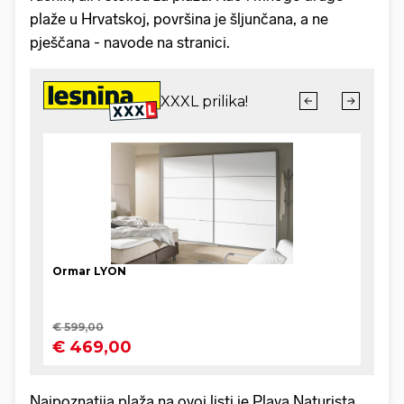
plaže u Hrvatskoj, površina je šljunčana, a ne
pješčana - navode na stranici.
Najpoznatija plaža na ovoj listi je Playa Naturista