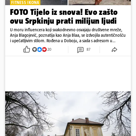
FITNESS IKONA
FOTO Tijelo iz snova! Evo zašto
ovu Srpkinju prati milijun ljudi
U moru influencera koji svakodnevno osvajaju društvene mreže,
Anja Blagojević, poznatija kao Anja Blaa, se izdvojila autentičnošću
i upečatljivim stilom. Rođena u Doboju, a sada s adresom u
Dubaiju, Anja je spoj glamura, discipline i mladenačke energije
20
87