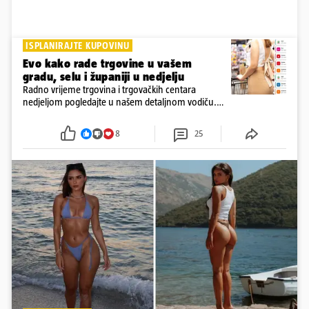
ISPLANIRAJTE KUPOVINU
Evo kako rade trgovine u vašem
gradu, selu i županiji u nedjelju
Radno vrijeme trgovina i trgovačkih centara
nedjeljom pogledajte u našem detaljnom vodiču.
Trgovine smiju raditi 16 nedjelja u godini, a trgovine
i šoping centri sami biraju koje će to nedjelje biti
8
25