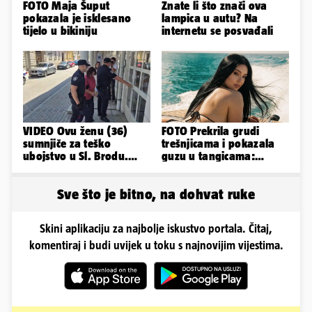
FOTO Maja Šuput
Znate li što znači ova
pokazala je isklesano
lampica u autu? Na
tijelo u bikiniju
internetu se posvađali
VIDEO Ovu ženu (36)
FOTO Prekrila grudi
sumnjiče za teško
trešnjicama i pokazala
ubojstvo u Sl. Brodu.
guzu u tangicama:
Doveli su je na
Ovako ljetuje bujna
ispitivanje
Slavonka
Sve što je bitno, na dohvat ruke
Skini aplikaciju za najbolje iskustvo portala. Čitaj,
komentiraj i budi uvijek u toku s najnovijim vijestima.