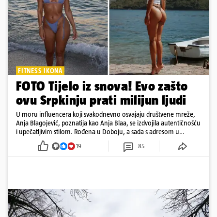
FITNESS IKONA
FOTO Tijelo iz snova! Evo zašto
ovu Srpkinju prati milijun ljudi
U moru influencera koji svakodnevno osvajaju društvene mreže,
Anja Blagojević, poznatija kao Anja Blaa, se izdvojila autentičnošću
i upečatljivim stilom. Rođena u Doboju, a sada s adresom u
Dubaiju, Anja je spoj glamura, discipline i mladenačke energije
19
85