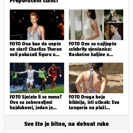
Preporučeni članci
FOTO Ona kao da uopće
FOTO Ovo su najljepše
ne stari! Charlize Theron
celebrity vjenčanice:
voli pokazati figuru u
Raskošne haljine o
golišavim izdanjima...
kojima je pričao cijeli
svijet
FOTO Sjećate li se mene?
FOTO Druga boja
Ovo su zaboravljeni
bikinija, isti učinak: Eva
hajdukovci, jedan je
Longoria na plaži
napuhao 3,3 promila...
pipkala svoje zanosne
obline
Sve što je bitno, na dohvat ruke