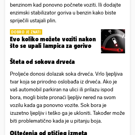
benzinom kad ponovno počnete voziti. Ili dodajte
enzimski stabilizator goriva u benzin kako biste
spriječili ustajali plin.
DOBRO JE ZNATI
Evo koliko možete voziti nakon
što se upali lampica za gorivo
Šteta od sokova drveća
Proljeće donosi dolazak soka drveća. Vrlo ljepljiva
tvar koja se prirodno oslobađa iz drveća. Ako je
vaš automobil parkiran na ulici ili prilazu ispod
bora, mogli biste pronaći ljepljiv nered na svom
vozilu kada ga ponovno vozite. Sok bora je
izuzetno ljepljiv i teško ga je ukloniti. Također može
biti problematično kada je u pitanju boja.
Oštećenja od ptičjeg izmeta