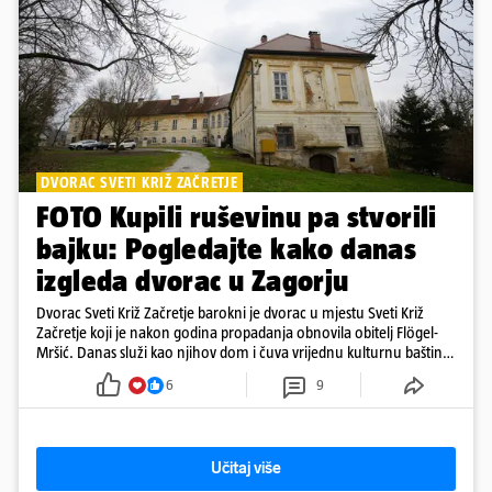
DVORAC SVETI KRIŽ ZAČRETJE
FOTO Kupili ruševinu pa stvorili
bajku: Pogledajte kako danas
izgleda dvorac u Zagorju
Dvorac Sveti Križ Začretje barokni je dvorac u mjestu Sveti Križ
Začretje koji je nakon godina propadanja obnovila obitelj Flögel-
Mršić. Danas služi kao njihov dom i čuva vrijednu kulturnu baštinu
davno zaboravljenog vremena
6
9
Učitaj više