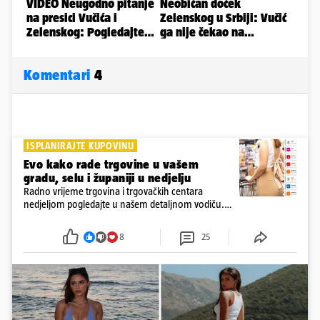
Komentari
4
ISPLANIRAJTE KUPOVINU
Evo kako rade trgovine u vašem
gradu, selu i županiji u nedjelju
Radno vrijeme trgovina i trgovačkih centara
nedjeljom pogledajte u našem detaljnom vodiču.
Trgovine smiju raditi 16 nedjelja u godini, a trgovine
i šoping centri sami biraju koje će to nedjelje biti
8
25