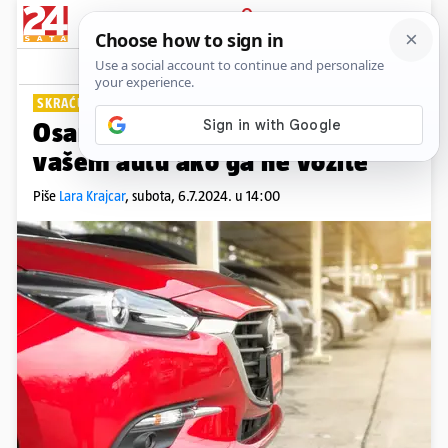
PRIJAVA
Lifestyle
Komentari
4
SKRAĆUJE ŽIVOT AUTOMOBILA
Osam stvari koje će se dogoditi
vašem autu ako ga ne vozite
Piše
Lara Krajcar
,
subota, 6.7.2024. u 14:00