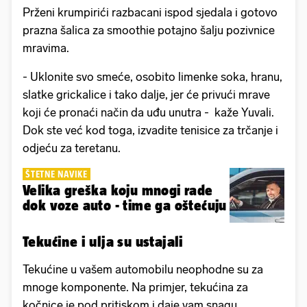
Prženi krumpirići razbacani ispod sjedala i gotovo
prazna šalica za smoothie potajno šalju pozivnice
mravima.
- Uklonite svo smeće, osobito limenke soka, hranu,
slatke grickalice i tako dalje, jer će privući mrave
koji će pronaći način da uđu unutra - kaže Yuvali.
Dok ste već kod toga, izvadite tenisice za trčanje i
odjeću za teretanu.
ŠTETNE NAVIKE
Velika greška koju mnogi rade
dok voze auto - time ga oštećuju
Tekućine i ulja su ustajali
Tekućine u vašem automobilu neophodne su za
mnoge komponente. Na primjer, tekućina za
kočnice je pod pritiskom i daje vam snagu