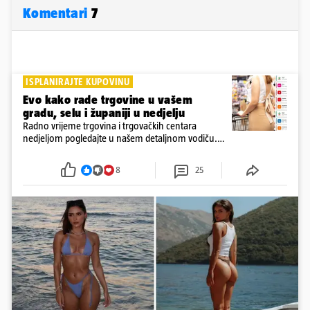
Komentari
7
ISPLANIRAJTE KUPOVINU
Evo kako rade trgovine u vašem
gradu, selu i županiji u nedjelju
Radno vrijeme trgovina i trgovačkih centara
nedjeljom pogledajte u našem detaljnom vodiču.
Trgovine smiju raditi 16 nedjelja u godini, a trgovine
i šoping centri sami biraju koje će to nedjelje biti
8
25