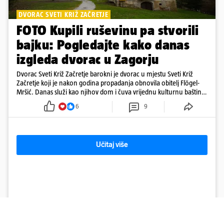
DVORAC SVETI KRIŽ ZAČRETJE
FOTO Kupili ruševinu pa stvorili
bajku: Pogledajte kako danas
izgleda dvorac u Zagorju
Dvorac Sveti Križ Začretje barokni je dvorac u mjestu Sveti Križ
Začretje koji je nakon godina propadanja obnovila obitelj Flögel-
Mršić. Danas služi kao njihov dom i čuva vrijednu kulturnu baštinu
davno zaboravljenog vremena
6
9
Učitaj više