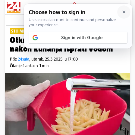
PRIJAVA
Lifestyle
Komentari
7
ŠTO MISLITE?
Otkrivamo treba li tjesteninu
nakon kuhanja isprati vodom
Piše
24sata
,
utorak, 25.3.2025. u 17:00
Čitanje članka: < 1 min