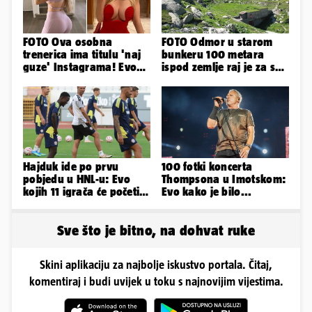
FOTO Ova osobna
FOTO Odmor u starom
trenerica ima titulu 'naj
bunkeru 100 metara
guze' Instagrama! Evo
ispod zemlje raj je za sva
koliko naplaćuje po
vaša osjetila
satu...
Hajduk ide po prvu
100 fotki koncerta
pobjedu u HNL-u: Evo
Thompsona u Imotskom:
kojih 11 igrača će početi
Evo kako je bilo...
protiv Istre na Poljudu
Sve što je bitno, na dohvat ruke
Skini aplikaciju za najbolje iskustvo portala. Čitaj,
komentiraj i budi uvijek u toku s najnovijim vijestima.