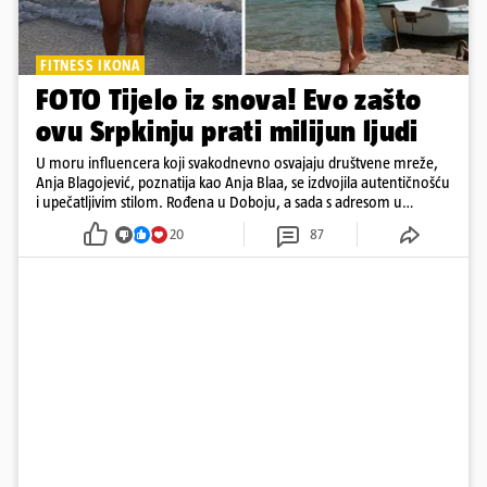
FITNESS IKONA
FOTO Tijelo iz snova! Evo zašto
ovu Srpkinju prati milijun ljudi
U moru influencera koji svakodnevno osvajaju društvene mreže,
Anja Blagojević, poznatija kao Anja Blaa, se izdvojila autentičnošću
i upečatljivim stilom. Rođena u Doboju, a sada s adresom u
Dubaiju, Anja je spoj glamura, discipline i mladenačke energije
20
87