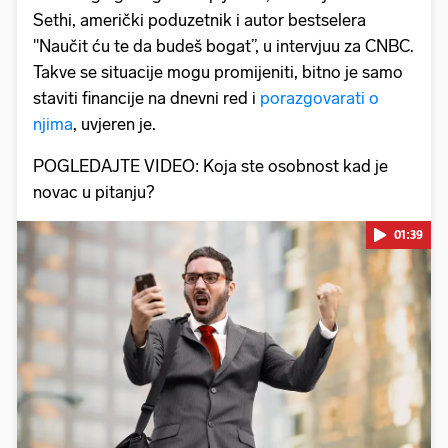
Sethi, američki poduzetnik i autor bestselera
"Naučit ću te da budeš bogat”, u intervjuu za CNBC.
Takve se situacije mogu promijeniti, bitno je samo
staviti financije na dnevni red i
porazgovarati o
njima
, uvjeren je.
POGLEDAJTE VIDEO: Koja ste osobnost kad je
novac u pitanju?
01:39
Pokretanje videa...