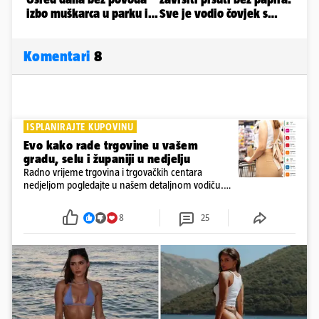
Komentari
8
ISPLANIRAJTE KUPOVINU
Evo kako rade trgovine u vašem
gradu, selu i županiji u nedjelju
Radno vrijeme trgovina i trgovačkih centara
nedjeljom pogledajte u našem detaljnom vodiču.
Trgovine smiju raditi 16 nedjelja u godini, a trgovine
i šoping centri sami biraju koje će to nedjelje biti
8
25