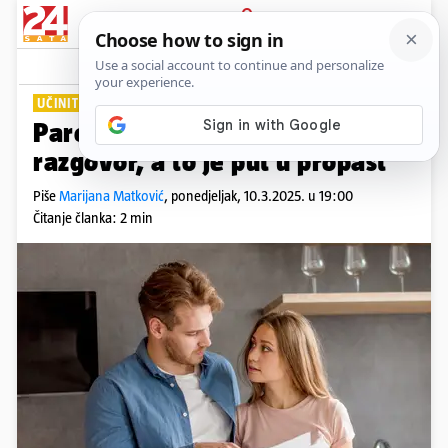
PRIJAVA
Lifestyle
Komentari
8
UČINITE TO ZA VAS!
Parovi često izbjegavaju ovaj
razgovor, a to je put u propast
Piše
Marijana Matković
,
ponedjeljak, 10.3.2025. u 19:00
Čitanje članka: 2 min