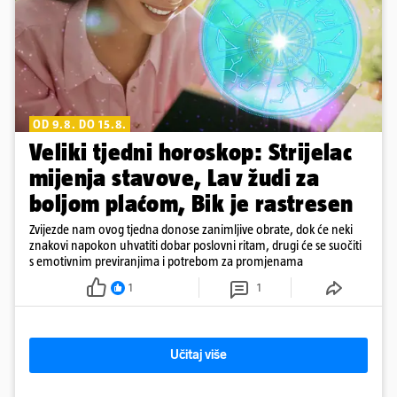
OD 9.8. DO 15.8.
Veliki tjedni horoskop: Strijelac
mijenja stavove, Lav žudi za
boljom plaćom, Bik je rastresen
Zvijezde nam ovog tjedna donose zanimljive obrate, dok će neki
znakovi napokon uhvatiti dobar poslovni ritam, drugi će se suočiti
s emotivnim previranjima i potrebom za promjenama
1
1
Učitaj više