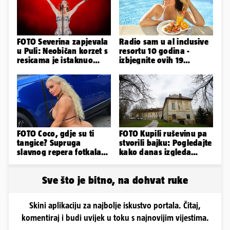
FOTO Severina zapjevala
Radio sam u al inclusive
u Puli: Neobičan korzet s
resortu 10 godina -
resicama je istaknuo
izbjegnite ovih 19
njezine vitke noge...
grešaka i olakšajte si
odmor
FOTO Coco, gdje su ti
FOTO Kupili ruševinu pa
tangice? Supruga
stvorili bajku: Pogledajte
slavnog repera fotkala
kako danas izgleda
se ispred auta i pokazala
dvorac u Zagorju
sve
Sve što je bitno, na dohvat ruke
Skini aplikaciju za najbolje iskustvo portala. Čitaj,
komentiraj i budi uvijek u toku s najnovijim vijestima.