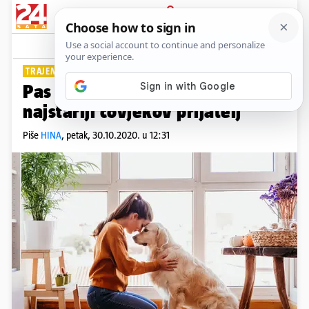
PRIJAVA
Lifestyle
Komentari
0
TRAJEMO VEĆ 11.000 GODINA
Pas nije samo najbolji nego i
najstariji čovjekov prijatelj
Piše
HINA
,
petak, 30.10.2020. u 12:31