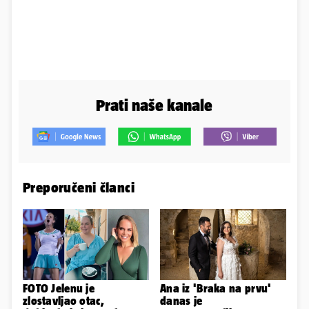
Prati naše kanale
Preporučeni članci
FOTO Jelenu je
Ana iz 'Braka na prvu'
zlostavljao otac,
danas je