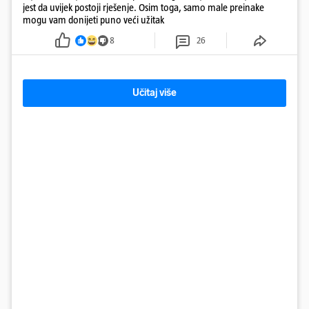
jest da uvijek postoji rješenje. Osim toga, samo male preinake
mogu vam donijeti puno veći užitak
8
26
Učitaj više