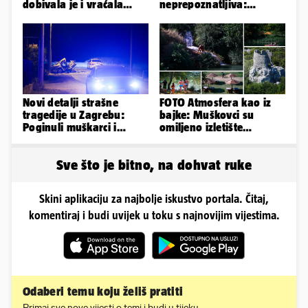
dobivala je i vraćala
neprepoznatljiva:
kilograme: 'Brutalno me
Odselila je iz Hrvatske, a
tukao šakama'
ovako sad izgleda
Novi detalji strašne
FOTO Atmosfera kao iz
tragedije u Zagrebu:
bajke: Muškovci su
Poginuli muškarci i
omiljeno izletište
vozačica otprije poznati
Zadrana, pogledajte
policiji
zašto
Sve što je bitno, na dohvat ruke
Skini aplikaciju za najbolje iskustvo portala. Čitaj,
komentiraj i budi uvijek u toku s najnovijim vijestima.
Odaberi temu koju želiš pratiti
Primaj sve nove vijesti o temi i budi u tijeku