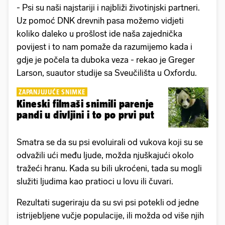
- Psi su naši najstariji i najbliži životinjski partneri.
Uz pomoć DNK drevnih pasa možemo vidjeti
koliko daleko u prošlost ide naša zajednička
povijest i to nam pomaže da razumijemo kada i
gdje je počela ta duboka veza - rekao je Greger
Larson, suautor studije sa Sveučilišta u Oxfordu.
ZAPANJUJUĆE SNIMKE
Kineski filmaši snimili parenje
pandi u divljini i to po prvi put
Smatra se da su psi evoluirali od vukova koji su se
odvažili ući među ljude, možda njuškajući okolo
tražeći hranu. Kada su bili ukroćeni, tada su mogli
služiti ljudima kao pratioci u lovu ili čuvari.
Rezultati sugeriraju da su svi psi potekli od jedne
istrijebljene vučje populacije, ili možda od više njih