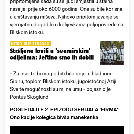
pripitomljene kada su se ljudi smjestili u stalna
naselja, prije oko 6000 godina. One su bile korisne
u uništavanju miševa. Njihovo pripitomljavanje se
vjerojatno dogodilo u kolijevkama poljoprivrede na
Bliskom istoku.
NITKO NIJE STRADAO
Stršljene lovili u 'svemirskim'
odijelima: Jeftino smo ih dobili
- Za pse, to bi moglo biti bilo gdje: u hladnom
Sibiru, toplom Bliskom istoku, jugoistočnoj Aziji.
Sve te mogućnosti su mi na umu - pojasnio je
Pontus Skoglund.
POGLEDAJTE 2. EPIZODU SERIJALA 'FIRMA':
Ono kad je kolegica bivša manekenka