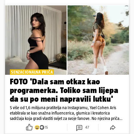
SENZACIONALNA PRIČA
FOTO 'Dala sam otkaz kao
programerka. Toliko sam lijepa
da su po meni napravili lutku'
S više od 1,6 milijuna pratitelja na Instagramu, Yael Cohen Aris
etablirala se kao snažna influencerica, glumica i kreatorica
sadržaja koja gradi vlastiti svijet za svoje fanove. No njezina priča
pokazuje da online slava dolazi i s neočekivanim izazovima
15
47