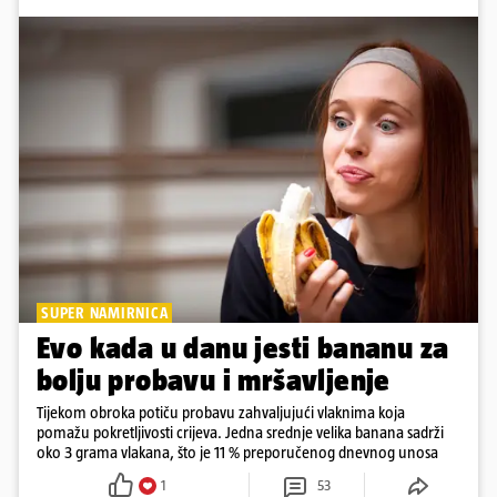
SUPER NAMIRNICA
Evo kada u danu jesti bananu za
bolju probavu i mršavljenje
Tijekom obroka potiču probavu zahvaljujući vlaknima koja
pomažu pokretljivosti crijeva. Jedna srednje velika banana sadrži
oko 3 grama vlakana, što je 11 % preporučenog dnevnog unosa
1
53