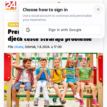
PRIJAVA
Lifestyle
Komentari
1
ZANIMLJIVI PODACI
Prema studiji, drugorođena
djeca češće stvaraju probleme
Piše
24sata
,
četvrtak, 1.8.2024. u 17:00