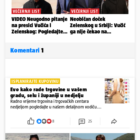
Komentari
1
ISPLANIRAJTE KUPOVINU
Evo kako rade trgovine u vašem
gradu, selu i županiji u nedjelju
Radno vrijeme trgovina i trgovačkih centara
nedjeljom pogledajte u našem detaljnom vodiču.
Trgovine smiju raditi 16 nedjelja u godini, a trgovine
i šoping centri sami biraju koje će to nedjelje biti
8
25