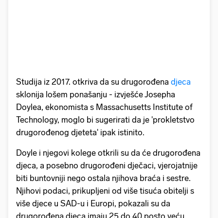
Studija iz 2017. otkriva da su drugorođena
djeca
sklonija lošem ponašanju - izvješće Josepha
Doylea, ekonomista s Massachusetts Institute of
Technology, moglo bi sugerirati da je 'prokletstvo
drugorođenog djeteta' ipak istinito.
Doyle i njegovi kolege otkrili su da će drugorođena
djeca, a posebno drugorođeni dječaci, vjerojatnije
biti buntovniji nego ostala njihova braća i sestre.
Njihovi podaci, prikupljeni od više tisuća obitelji s
više djece u SAD-u i Europi, pokazali su da
drugorođena djeca imaju 25 do 40 posto veću