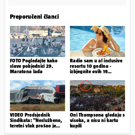
Preporučeni članci
FOTO Pogledajte kako
Radio sam u al inclusive
slave pobjednici 29.
resortu 10 godina -
Maratona lađa
izbjegnite ovih 19
grešaka i olakšajte si
odmor
VIDEO Predsjednik
Oni Thompsona gledaju s
Sindikata: "Neslužbeno,
visoka, a nisu ni kartu
teretni vlak prošao je
kupili
kroz signal 'STOJ'..."