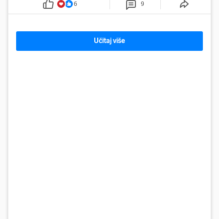
6
9
Učitaj više