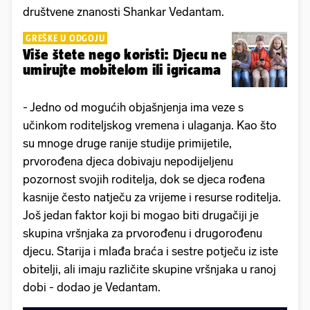
društvene znanosti Shankar Vedantam.
GREŠKE U ODGOJU
Više štete nego koristi: Djecu ne
umirujte mobitelom ili igricama
- Jedno od mogućih objašnjenja ima veze s
učinkom roditeljskog vremena i ulaganja. Kao što
su mnoge druge ranije studije primijetile,
prvorođena djeca dobivaju nepodijeljenu
pozornost svojih roditelja, dok se djeca rođena
kasnije često natječu za vrijeme i resurse roditelja.
Još jedan faktor koji bi mogao biti drugačiji je
skupina vršnjaka za prvorođenu i drugorođenu
djecu. Starija i mlađa braća i sestre potječu iz iste
obitelji, ali imaju različite skupine vršnjaka u ranoj
dobi - dodao je Vedantam.