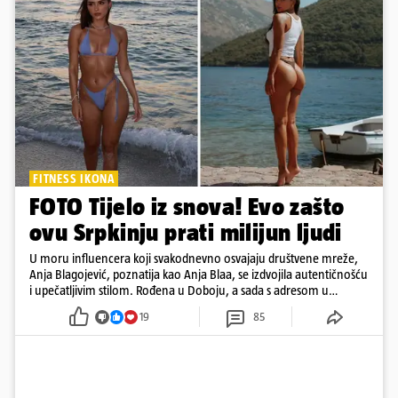
FITNESS IKONA
FOTO Tijelo iz snova! Evo zašto
ovu Srpkinju prati milijun ljudi
U moru influencera koji svakodnevno osvajaju društvene mreže,
Anja Blagojević, poznatija kao Anja Blaa, se izdvojila autentičnošću
i upečatljivim stilom. Rođena u Doboju, a sada s adresom u
Dubaiju, Anja je spoj glamura, discipline i mladenačke energije
19
85