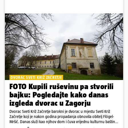
DVORAC SVETI KRIŽ ZAČRETJE
FOTO Kupili ruševinu pa stvorili
bajku: Pogledajte kako danas
izgleda dvorac u Zagorju
Dvorac Sveti Križ Začretje barokni je dvorac u mjestu Sveti Križ
Začretje koji je nakon godina propadanja obnovila obitelj Flögel-
Mršić. Danas služi kao njihov dom i čuva vrijednu kulturnu baštinu
davno zaboravljenog vremena