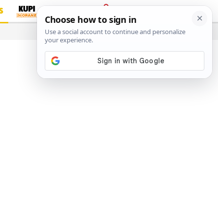
S
PRIJAVA
…