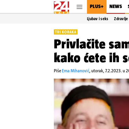
PLUS+
NEWS
Ljubav i seks
Zdravlje
TRI KORAKA
Privlačite sa
kako ćete ih s
Piše
Ema Mihanović
,
utorak, 7.2.2023. u 