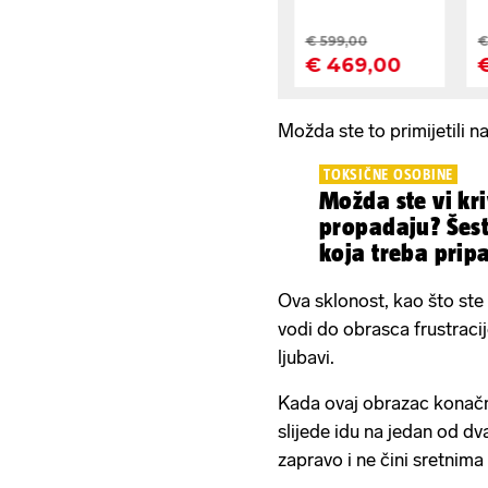
Možda ste to primijetili na 
TOKSIČNE OSOBINE
Možda ste vi kri
propadaju? Šes
koja treba pripaz
Ova sklonost, kao što ste 
vodi do obrasca frustracij
ljubavi.
Kada ovaj obrazac konačno
slijede idu na jedan od dv
zapravo i ne čini sretnima