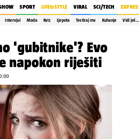
SHOW
SPORT
LIFE&STYLE
VIRAL
SCI/TECH
EXPRES
Intervjui
Moda
Kviz
Ljepota
Testiraj me
Kuhanje
Vidi još
mo 'gubitnike'? Evo
e napokon riješiti
20:00