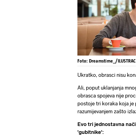
Foto: Dreamstime_/ILUSTRAC
Ukratko, obrasci nisu kon
Ali, poput uklanjanja mnog
obrasca spojeva nije pro
postoje tri koraka koja je
razumijevanjem zašto izlaz
Evo tri jednostavna nači
'gubitnike':