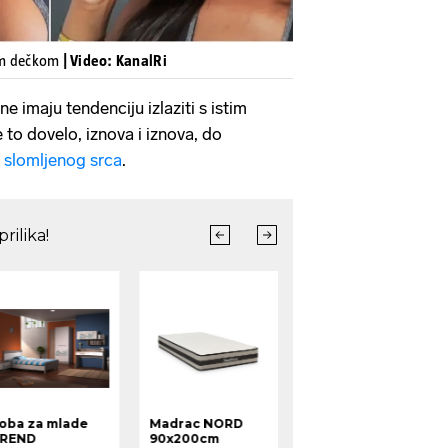
im dečkom
| Video: KanalRi
ne imaju tendenciju izlaziti s istim
 to dovelo, iznova i iznova, do
g
slomljenog srca
.