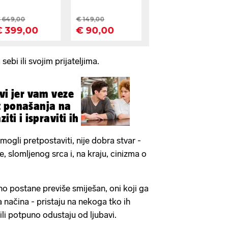
sebi ili svojim prijateljima.
vi jer vam veze
t ponašanja na
iti i ispraviti ih
mogli pretpostaviti, nije dobra stvar -
e, slomljenog srca i, na kraju, cinizma o
 postane previše smiješan, oni koji ga
a načina - pristaju na nekoga tko ih
 ili potpuno odustaju od ljubavi.