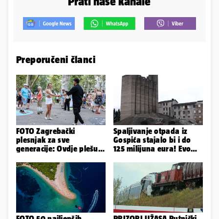
Prati naše kanale
Preporučeni članci
FOTO Zagrebački
Spaljivanje otpada iz
plesnjak za sve
Gospića stajalo bi i do
generacije: Ovdje plešu
125 milijuna eura! Evo
baš svi
koja je opcija
najizglednija
FOTO 50 najljepših
PRIZORI UŽASA Putnički