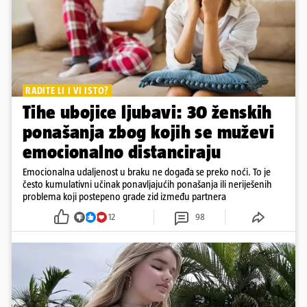
RADITE LI I VI ISTO?
Tihe ubojice ljubavi: 30 ženskih
ponašanja zbog kojih se muževi
emocionalno distanciraju
Emocionalna udaljenost u braku ne događa se preko noći. To je
često kumulativni učinak ponavljajućih ponašanja ili neriješenih
problema koji postepeno grade zid između partnera
12
98