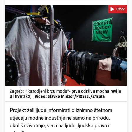
01:22
Pokretanje videa...
Zagreb: "Razodjeni brzu modu"- prva održiva modna revija
u Hrvatskoj
| Video: Slavko Midzor/PIXSELL/24sata
Projekt želi ljude informirati o iznimno štetnom
utjecaju modne industrije ne samo na prirodu,
okoliš i životinje, već i na ljude, ljudska prava i