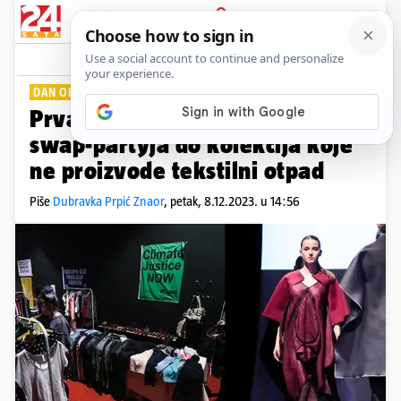
PRIJAVA
Lifestyle
Komentari
0
DAN ODRŽIVE MODE
Prva održiva revija u HR: Od
swap-partyja do kolekcija koje
ne proizvode tekstilni otpad
Piše
Dubravka Prpić Znaor
,
petak, 8.12.2023. u 14:56