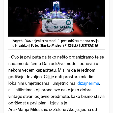
Zagreb: "Razodjeni brzu modu"- prva održiva modna revija
u Hrvatskoj |
Foto: Slavko Midzor/PIXSELL/ ILUSTRACIJA
- Ovo je prvi puta da tako nešto organiziramo te se
nadamo da ćemo Dan održive mode i ponoviti u
nekom većem kapacitetu. Mislim da je jednom
godišnje dovoljno. Cilj je dati prostora mladim
lokalnim umjetnicama i umjetnicima,
dizajnerima
,
ali i stilistima koji pronalaze neke jako dobre
vintage stvari odjevne predmete, kako bismo stavili
održivost u prvi plan - izjavila je
Ana-Marija Mileusnić iz Zelene Akcije, jedna od