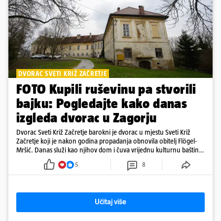
DVORAC SVETI KRIŽ ZAČRETJE
FOTO Kupili ruševinu pa stvorili
bajku: Pogledajte kako danas
izgleda dvorac u Zagorju
Dvorac Sveti Križ Začretje barokni je dvorac u mjestu Sveti Križ
Začretje koji je nakon godina propadanja obnovila obitelj Flögel-
Mršić. Danas služi kao njihov dom i čuva vrijednu kulturnu baštinu
davno zaboravljenog vremena
5
8
Učitaj više