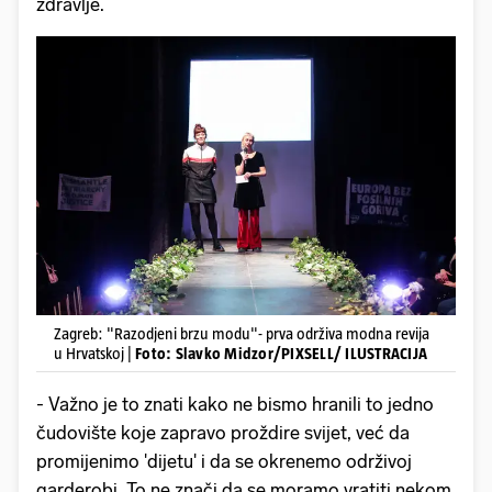
zdravlje.
Zagreb: "Razodjeni brzu modu"- prva održiva modna revija
u Hrvatskoj |
Foto: Slavko Midzor/PIXSELL/ ILUSTRACIJA
- Važno je to znati kako ne bismo hranili to jedno
čudovište koje zapravo proždire svijet, već da
promijenimo 'dijetu' i da se okrenemo održivoj
garderobi. To ne znači da se moramo vratiti nekom