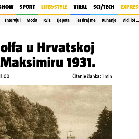
SHOW
SPORT
LIFE&STYLE
VIRAL
SCI/TECH
EXPRES
Intervjui
Moda
Kviz
Ljepota
Testiraj me
Kuhanje
Vidi još
golfa u Hrvatskoj
 Maksimiru 1931.
11:00
Čitanje članka: 1 min