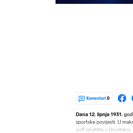
Komentari
0
Dana 12. lipnja 1931.
godi
sportske povijesti. U mak
golf igralište u Hrvatskoj,