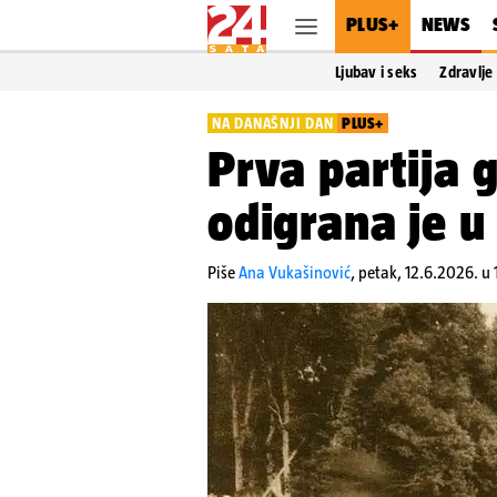
PLUS+
NEWS
Ljubav i seks
Zdravlje
NA DANAŠNJI DAN
PLUS+
Prva partija 
odigrana je u
Piše
Ana Vukašinović
,
petak, 12.6.2026. u 