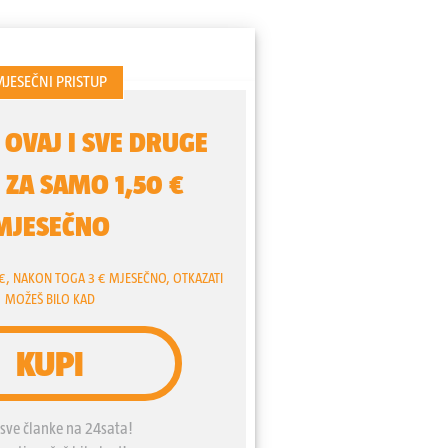
u Švicarske kuće i Vidikovca. Igralište s
adašnjeg Golf kluba Zagreb, osnovanog