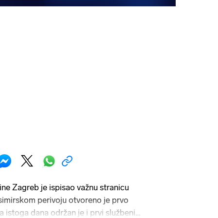
ne Zagreb je ispisao važnu stranicu
simirskom perivoju otvoreno je prvo
 a istoga dana održan je i prvi službeni