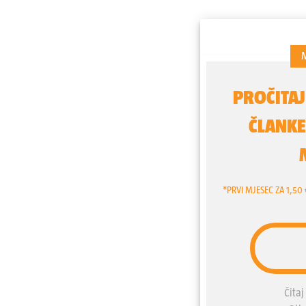
golf turnir na livadi izmeđ
devet rupa bilo je dom t
četiri godine ranije, 1927.