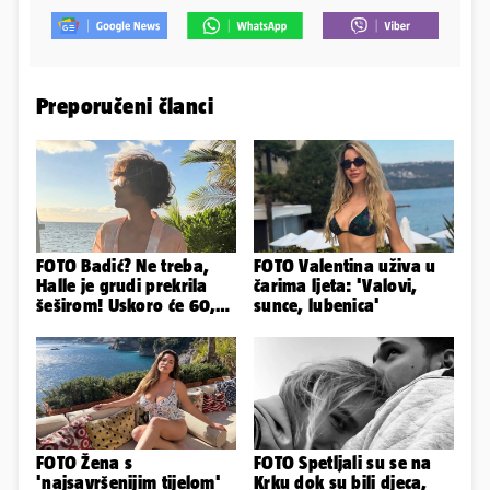
Preporučeni članci
FOTO Badić? Ne treba,
FOTO Valentina uživa u
Halle je grudi prekrila
čarima ljeta: 'Valovi,
šeširom! Uskoro će 60,
sunce, lubenica'
ljetuje u golim izdanjima
FOTO Žena s
FOTO Spetljali su se na
'najsavršenijim tijelom'
Krku dok su bili djeca,