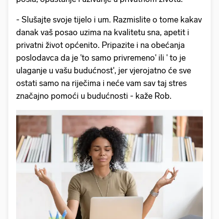
- Slušajte svoje tijelo i um. Razmislite o tome kakav
danak vaš posao uzima na kvalitetu sna, apetit i
privatni život općenito. Pripazite i na obećanja
poslodavca da je 'to samo privremeno' ili ' to je
ulaganje u vašu budućnost', jer vjerojatno će sve
ostati samo na riječima i neće vam sav taj stres
značajno pomoći u budućnosti - kaže Rob.