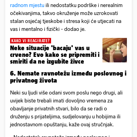
radnom mjestu
ili nedostatku podrške i nerealnim
očekivanjima, takvo okruženje može uzrokovati
stalan osjećaj tjeskobe i stresa koji će utjecati na
vas i mentalno i fizički - dodao je.
KAKO VI REAGIRATE?
Neke situacije 'bacaju' vas u
crveno? Evo kako se pripremiti i
smiriti da ne izgubite živce
6. Nemate ravnotežu između poslovnog i
privatnog života
Neki su ljudi više odani svom poslu nego drugi, ali
uvijek biste trebali imati dovoljno vremena za
obavljanje privatnih stvari, bilo da se radi o
druženju s prijateljima, sudjelovanju u hobijima ili
jednostavnom opuštanju, kaže ovaj stručnjak.