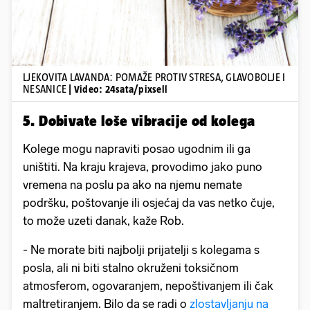
LJEKOVITA LAVANDA: POMAŽE PROTIV STRESA, GLAVOBOLJE I
NESANICE
| Video: 24sata/pixsell
5. Dobivate loše vibracije od kolega
Kolege mogu napraviti posao ugodnim ili ga
uništiti. Na kraju krajeva, provodimo jako puno
vremena na poslu pa ako na njemu nemate
podršku, poštovanje ili osjećaj da vas netko čuje,
to može uzeti danak, kaže Rob.
- Ne morate biti najbolji prijatelji s kolegama s
posla, ali ni biti stalno okruženi toksičnom
atmosferom, ogovaranjem, nepoštivanjem ili čak
maltretiranjem. Bilo da se radi o
zlostavljanju na