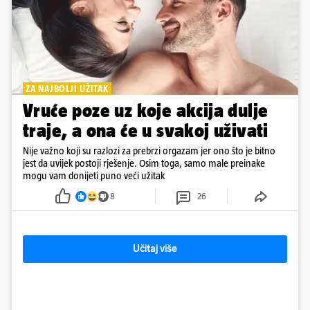
ZA NAJBOLJI UŽITAK
Vruće poze uz koje akcija dulje
traje, a ona će u svakoj uživati
Nije važno koji su razlozi za prebrzi orgazam jer ono što je bitno
jest da uvijek postoji rješenje. Osim toga, samo male preinake
mogu vam donijeti puno veći užitak
8
26
Učitaj više