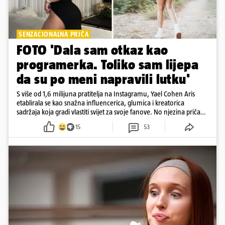
SENZACIONALNA PRIČA
FOTO 'Dala sam otkaz kao
programerka. Toliko sam lijepa
da su po meni napravili lutku'
S više od 1,6 milijuna pratitelja na Instagramu, Yael Cohen Aris
etablirala se kao snažna influencerica, glumica i kreatorica
sadržaja koja gradi vlastiti svijet za svoje fanove. No njezina priča
pokazuje da online slava dolazi i s neočekivanim izazovima
15
53