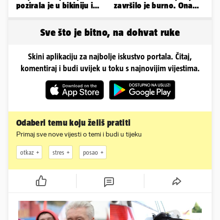
pozirala je u bikiniju i
završilo je burno. Ona
pokazala svoje bujne
sad želi 50 milijuna eura
obline...
Sve što je bitno, na dohvat ruke
Skini aplikaciju za najbolje iskustvo portala. Čitaj,
komentiraj i budi uvijek u toku s najnovijim vijestima.
Odaberi temu koju želiš pratiti
Primaj sve nove vijesti o temi i budi u tijeku
otkaz
stres
posao