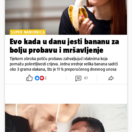
SUPER NAMIRNICA
Evo kada u danu jesti bananu za
bolju probavu i mršavljenje
Tijekom obroka potiču probavu zahvaljujući vlaknima koja
pomažu pokretljivosti crijeva. Jedna srednje velika banana sadrži
oko 3 grama vlakana, što je 11 % preporučenog dnevnog unosa
2
61