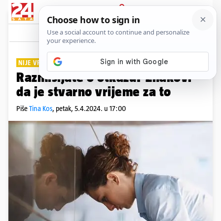
PRIJAVA
Lifestyle
Komentari
0
NIJE VRIJEDNO ŽRTVE
Razmišljate o otkazu? Znakovi
da je stvarno vrijeme za to
Piše
Tina Kos
,
petak, 5.4.2024. u 17:00