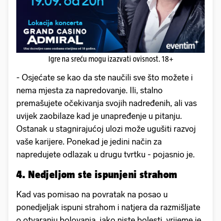
Igre na sreću mogu izazvati ovisnost. 18+
- Osjećate se kao da ste naučili sve što možete i
nema mjesta za napredovanje. Ili, stalno
premašujete očekivanja svojih nadređenih, ali vas
uvijek zaobilaze kad je unapređenje u pitanju.
Ostanak u stagnirajućoj ulozi može ugušiti razvoj
vaše karijere. Ponekad je jedini način za
napredujete odlazak u drugu tvrtku - pojasnio je.
4. Nedjeljom ste ispunjeni strahom
Kad vas pomisao na povratak na posao u
ponedjeljak ispuni strahom i natjera da razmišljate
o otvaranju bolovanja, iako niste bolesti, vrijeme je