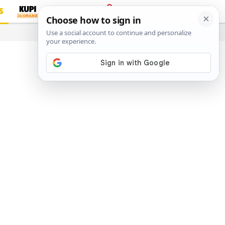
S
PRIJAVA
…