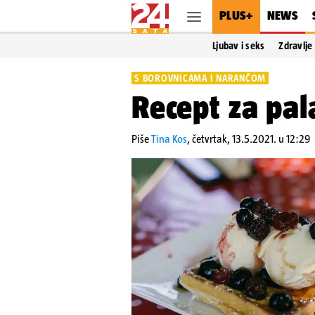
PLUS+
NEWS
Ljubav i seks
Zdravlje
S BOROVNICAMA I NARANČOM
Recept za pal
Piše
Tina Kos
,
četvrtak, 13.5.2021. u 12:29