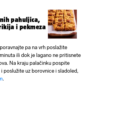
nih pahuljica,
rikija i pekmeza
 poravnajte pa na vrh poslažite
inuta ili dok je lagano ne pritisnete
tova. Na kraju palačinku pospite
i poslužite uz borovnice i sladoled,
m
.