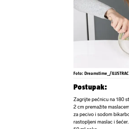
Foto: Dreamstime_/ILUSTRAC
Postupak:
Zagrijte pećnicu na 180 s
2 cm premažite maslacem
za pecivo i sodom bikarbo
rastopljeni maslac i šećer