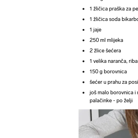
1 žličica praška za p
1 žličica soda bikar
1 jaje
250 ml mlijeka
2 žlice šećera
1 velika naranča, riba
150 g borovnica
šećer u prahu za pos
još malo borovnica i 
palačinke - po želji