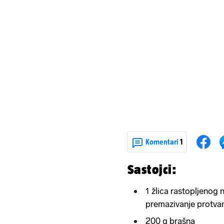
Komentari
1
Sastojci:
1 žlica rastopljenog
premazivanje protva
200 g brašna