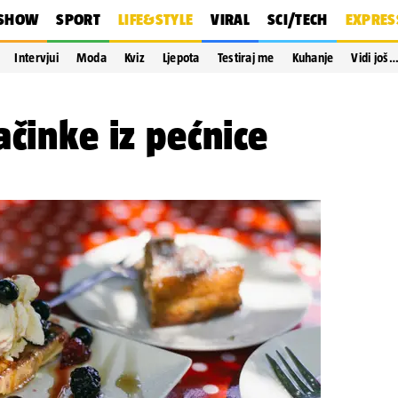
SHOW
SPORT
LIFE&STYLE
VIRAL
SCI/TECH
EXPRES
Intervjui
Moda
Kviz
Ljepota
Testiraj me
Kuhanje
Vidi još
ačinke iz pećnice