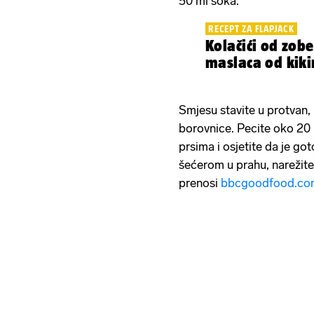
50 ml soka.
RECEPT ZA FLAPJACK
Kolačići od zobe
maslaca od kiki
Smjesu stavite u protvan,
borovnice. Pecite oko 20 m
prsima i osjetite da je go
šećerom u prahu, narežite 
prenosi
bbcgoodfood.co