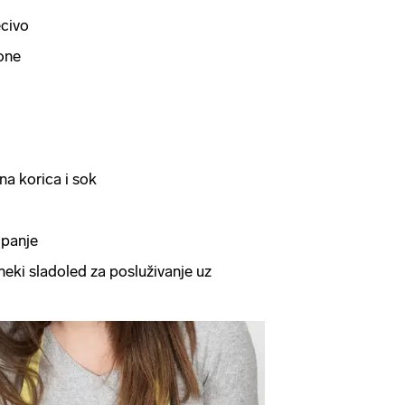
ecivo
bone
na korica i sok
ipanje
neki sladoled za posluživanje uz