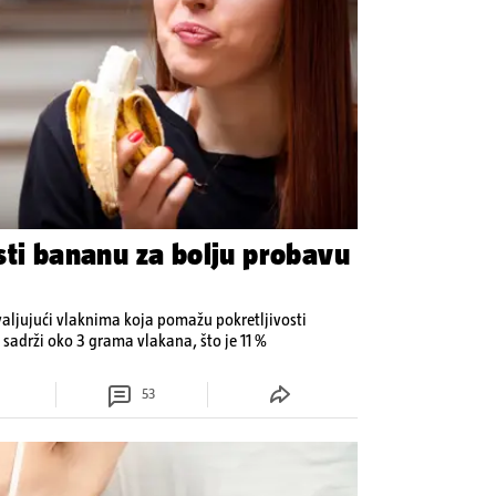
sti bananu za bolju probavu
aljujući vlaknima koja pomažu pokretljivosti
 sadrži oko 3 grama vlakana, što je 11 %
53