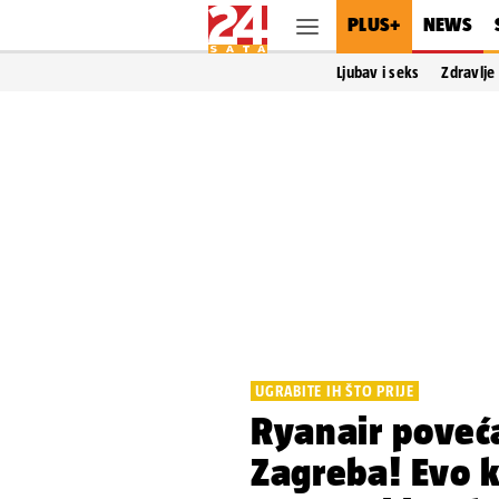
PLUS+
NEWS
Ljubav i seks
Zdravlje
UGRABITE IH ŠTO PRIJE
Ryanair poveća
Zagreba! Evo 