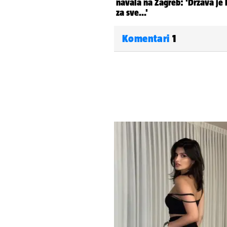
Komentari
1