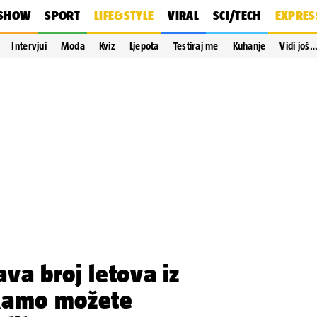
SHOW
SPORT
LIFE&STYLE
VIRAL
SCI/TECH
EXPRES
Intervjui
Moda
Kviz
Ljepota
Testiraj me
Kuhanje
Vidi još
va broj letova iz
kamo možete