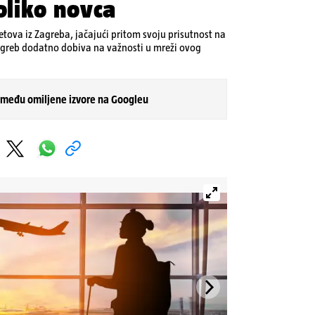
koliko novca
letova iz Zagreba, jačajući pritom svoju prisutnost na
greb dodatno dobiva na važnosti u mreži ovog
 među omiljene izvore na Googleu