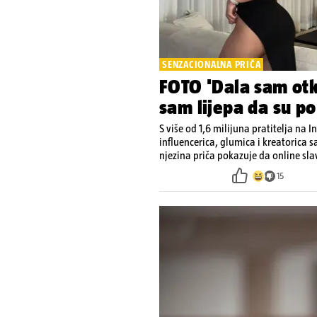
SENZACIONALNA PRIČA
FOTO 'Dala sam otk
sam lijepa da su po
S više od 1,6 milijuna pratitelja na 
influencerica, glumica i kreatorica sa
njezina priča pokazuje da online sl
15