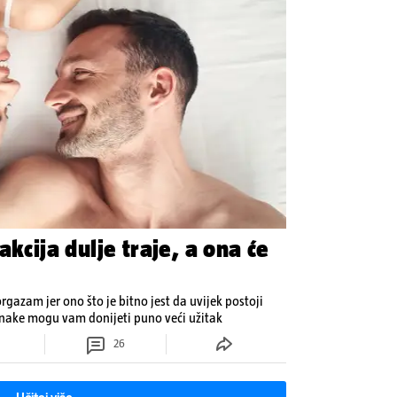
akcija dulje traje, a ona će
orgazam jer ono što je bitno jest da uvijek postoji
inake mogu vam donijeti puno veći užitak
26