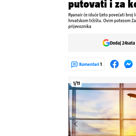
putovati i za 
Ryanair će iduće ljeto povećati broj 
hrvatskom tržištu. Ovim potezom Za
prijevoznika
Dodaj 24sata
Komentari
1
1/11