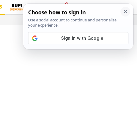
S
PRIJAVA
…