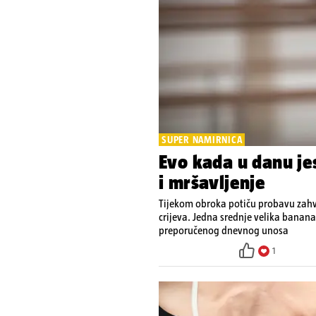
SUPER NAMIRNICA
Evo kada u danu je
i mršavljenje
Tijekom obroka potiču probavu zahv
crijeva. Jedna srednje velika banana
preporučenog dnevnog unosa
1