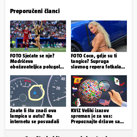
Preporučeni članci
FOTO Sjećate se nje?
FOTO Coco, gdje su ti
Modrićeva
tangice? Supruga
obožavateljica polugola
slavnog repera fotkala
uletjela na finale LP. Evo
se ispred auta i pokazala
što radi danas
sve
Znate li što znači ova
KVIZ Veliki izazov
lampica u autu? Na
spreman je za vas:
internetu se posvađali
Prepoznajte države samo
po obliku njihova
teritorija...