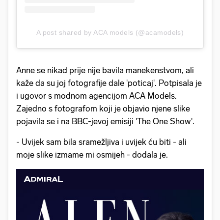
A post shared by ACA models (@acamodels)
Anne se nikad prije nije bavila manekenstvom, ali
kaže da su joj fotografije dale 'poticaj'. Potpisala je
i ugovor s modnom agencijom ACA Models.
Zajedno s fotografom koji je objavio njene slike
pojavila se i na BBC-jevoj emisiji 'The One Show'.
- Uvijek sam bila sramežljiva i uvijek ću biti - ali
moje slike izmame mi osmijeh - dodala je.