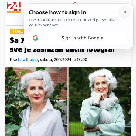
PRIJAVA
Lifestyle
Komentari
3
'I DALJE SAM SRAMEŽLJIVA'
Sa 70 godina postala model: 'Za
sve je zaslužan ulični fotograf'
Piše
Lara Krajcar
,
subota, 20.7.2024. u 18:00