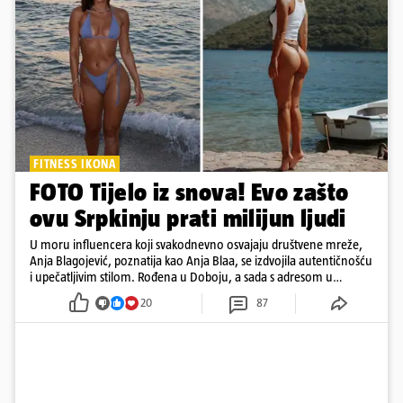
FITNESS IKONA
FOTO Tijelo iz snova! Evo zašto
ovu Srpkinju prati milijun ljudi
U moru influencera koji svakodnevno osvajaju društvene mreže,
Anja Blagojević, poznatija kao Anja Blaa, se izdvojila autentičnošću
i upečatljivim stilom. Rođena u Doboju, a sada s adresom u
Dubaiju, Anja je spoj glamura, discipline i mladenačke energije
20
87