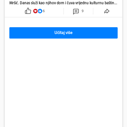
Mršić. Danas služi kao njihov dom i čuva vrijednu kulturnu baštinu
davno zaboravljenog vremena
6
9
Učitaj više