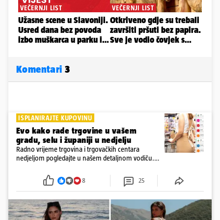
Komentari
3
ISPLANIRAJTE KUPOVINU
Evo kako rade trgovine u vašem
gradu, selu i županiji u nedjelju
Radno vrijeme trgovina i trgovačkih centara
nedjeljom pogledajte u našem detaljnom vodiču.
Trgovine smiju raditi 16 nedjelja u godini, a trgovine
i šoping centri sami biraju koje će to nedjelje biti
8
25