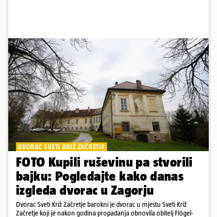
DVORAC SVETI KRIŽ ZAČRETJE
FOTO Kupili ruševinu pa stvorili
bajku: Pogledajte kako danas
izgleda dvorac u Zagorju
Dvorac Sveti Križ Začretje barokni je dvorac u mjestu Sveti Križ
Začretje koji je nakon godina propadanja obnovila obitelj Flögel-