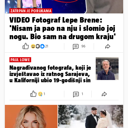
ZATRPAN JE PORUKAMA
VIDEO Fotograf Lepe Brene:
'Nisam ja pao na nju i slomio joj
nogu. Bio sam na drugom kraju'
21
96
PAUL LOWE
Nagrađivanog fotografa, koji je
izvještavao iz ratnog Sarajeva,
u Kaliforniji ubio 19-godišnji sin
1
1