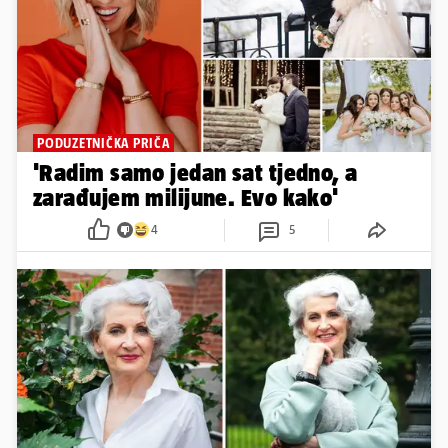
PODUZETNIČKA PRIČA
'Radim samo jedan sat tjedno, a
zarađujem milijune. Evo kako'
4
5