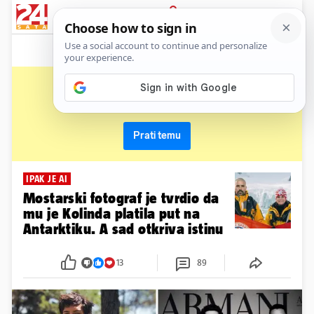
News
Show
Sport
Life&style
Video
Express
PRIJAVA
fotograf
Primaj sve nove vijesti o temi i budi u tijeku
Prati temu
IPAK JE AI
Mostarski fotograf je tvrdio da
mu je Kolinda platila put na
Antarktiku. A sad otkriva istinu
13
89