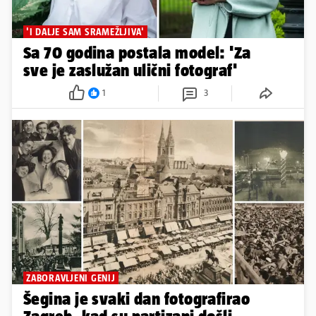
'I DALJE SAM SRAMEŽLJIVA'
Sa 70 godina postala model: 'Za
sve je zaslužan ulični fotograf'
1
3
ZABORAVLJENI GENIJ
Šegina je svaki dan fotografirao