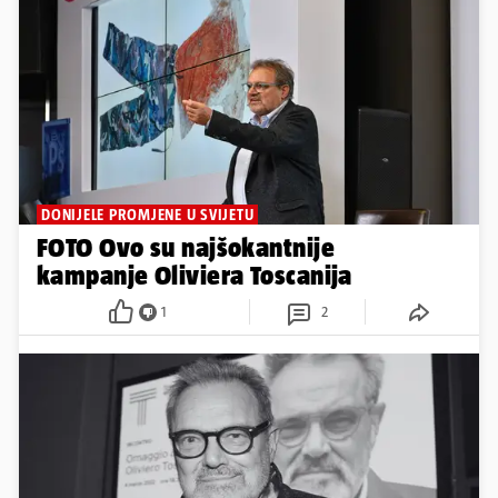
DONIJELE PROMJENE U SVIJETU
FOTO Ovo su najšokantnije
kampanje Oliviera Toscanija
1
2