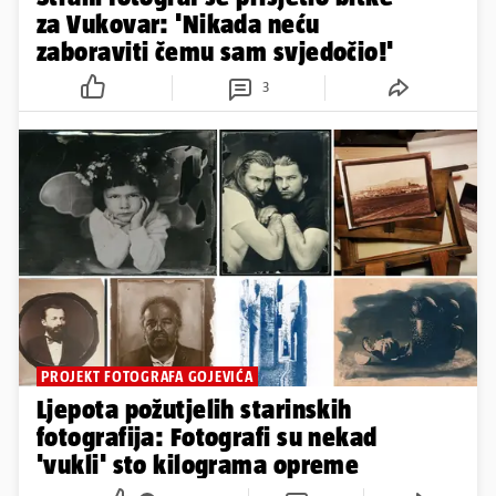
za Vukovar: 'Nikada neću
zaboraviti čemu sam svjedočio!'
3
PROJEKT FOTOGRAFA GOJEVIĆA
Ljepota požutjelih starinskih
fotografija: Fotografi su nekad
'vukli' sto kilograma opreme