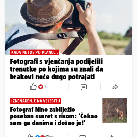
KADA NE IDE PO PLANU...
Fotografi s vjenčanja podijelili
trenutke po kojima su znali da
brakovi neće dugo potrajati
1
IZNENAĐENJE NA VELEBITU
Fotograf Nino zabilježio
poseban susret s risom: 'Čekao
sam ga danima i došao je!'