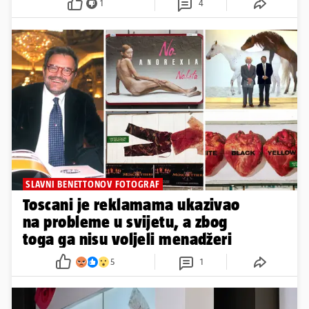
1
4
SLAVNI BENETTONOV FOTOGRAF
Toscani je reklamama ukazivao
na probleme u svijetu, a zbog
toga ga nisu voljeli menadžeri
5
1