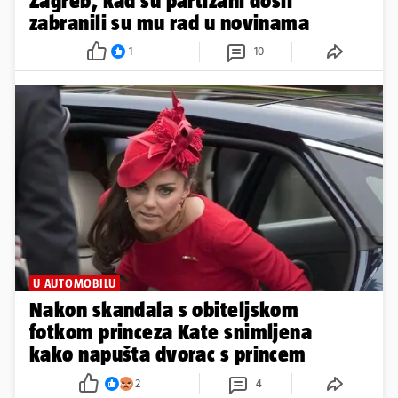
Zagreb, kad su partizani došli
zabranili su mu rad u novinama
1
10
U AUTOMOBILU
Nakon skandala s obiteljskom
fotkom princeza Kate snimljena
kako napušta dvorac s princem
2
4