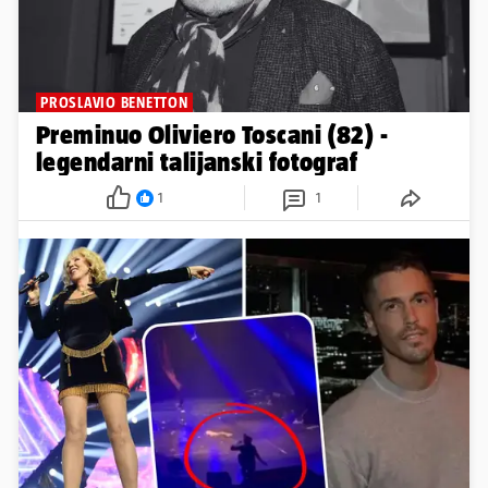
PROSLAVIO BENETTON
Preminuo Oliviero Toscani (82) -
legendarni talijanski fotograf
1
1