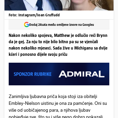
Foto: Instagram/Ioan Gruffudd
Dodaj 24sata među omiljene izvore na Googleu
Nakon nekoliko spojeva, Matthew je odlučio reći Brynn
da je gej. Za nju to nije bilo bitno pa su se vjenčali
nakon nekoliko mjeseci. Sada žive u Michiganu sa dvije
kćeri i ponosno dijele svoju priču
Zanimljiva ljubavna priča koja stoji iza obitelji
Embley-Nielson uistinu je ona za pamćenje. Oni su
više od uobičajenog para, a njihova ljubav
pobjeđuje sve, što su i više nego dobro pokazali.