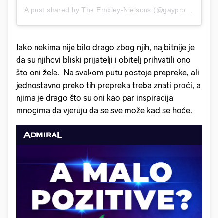
A post shared by The Embley-Nielsons (@gayprofessordad)
Iako nekima nije bilo drago zbog njih, najbitnije je
da su njihovi bliski prijatelji i obitelj prihvatili ono
što oni žele. Na svakom putu postoje prepreke, ali
jednostavno preko tih prepreka treba znati proći, a
njima je drago što su oni kao par inspiracija
mnogima da vjeruju da se sve može kad se hoće.