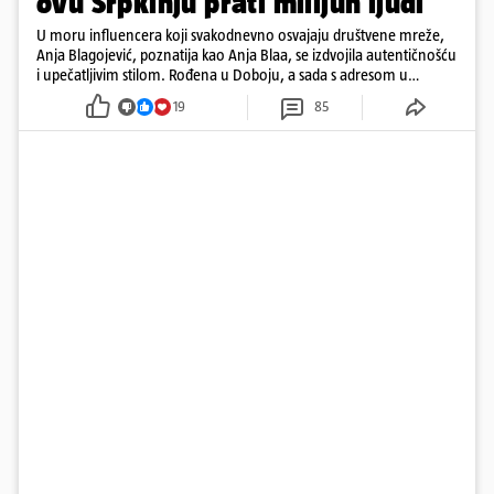
ovu Srpkinju prati milijun ljudi
U moru influencera koji svakodnevno osvajaju društvene mreže,
Anja Blagojević, poznatija kao Anja Blaa, se izdvojila autentičnošću
i upečatljivim stilom. Rođena u Doboju, a sada s adresom u
Dubaiju, Anja je spoj glamura, discipline i mladenačke energije
19
85