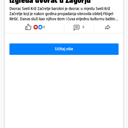
izgleda dvorac u Zagorju
Dvorac Sveti Križ Začretje barokni je dvorac u mjestu Sveti Križ
Začretje koji je nakon godina propadanja obnovila obitelj Flögel-
Mršić. Danas služi kao njihov dom i čuva vrijednu kulturnu baštinu
davno zaboravljenog vremena
6
9
Učitaj više