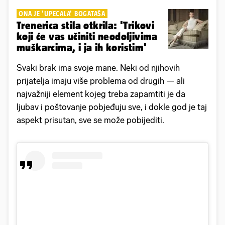
ONA JE 'UPECALA' BOGATAŠA
Trenerica stila otkrila: 'Trikovi
koji će vas učiniti neodoljivima
muškarcima, i ja ih koristim'
Svaki brak ima svoje mane. Neki od njihovih
prijatelja imaju više problema od drugih — ali
najvažniji element kojeg treba zapamtiti je da
ljubav i poštovanje pobjeđuju sve, i dokle god je taj
aspekt prisutan, sve se može pobijediti.