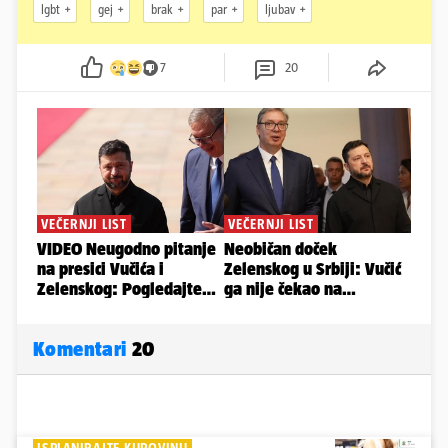
lgbt
gej
brak
par
ljubav
7
20
Komentari
20