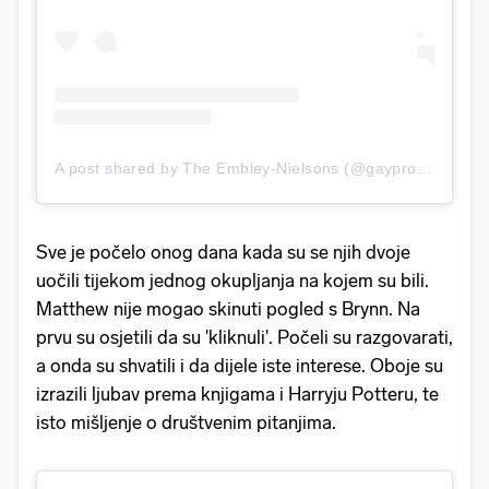
A post shared by The Embley-Nielsons (@gayprofessordad)
Sve je počelo onog dana kada su se njih dvoje
uočili tijekom jednog okupljanja na kojem su bili.
Matthew nije mogao skinuti pogled s Brynn. Na
prvu su osjetili da su 'kliknuli'. Počeli su razgovarati,
a onda su shvatili i da dijele iste interese. Oboje su
izrazili ljubav prema knjigama i Harryju Potteru, te
isto mišljenje o društvenim pitanjima.