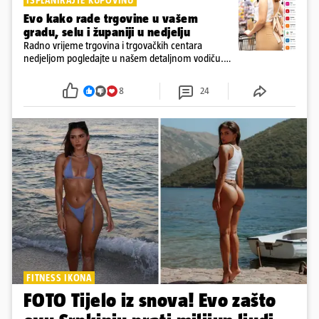
ISPLANIRAJTE KUPOVINU
Evo kako rade trgovine u vašem
gradu, selu i županiji u nedjelju
Radno vrijeme trgovina i trgovačkih centara
nedjeljom pogledajte u našem detaljnom vodiču.
Trgovine smiju raditi 16 nedjelja u godini, a trgovine
i šoping centri sami biraju koje će to nedjelje biti
8
24
FITNESS IKONA
FOTO Tijelo iz snova! Evo zašto