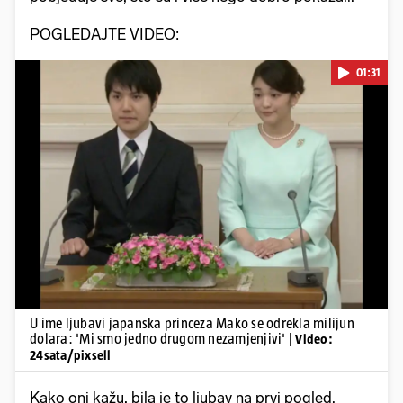
POGLEDAJTE VIDEO:
01:31
Pokretanje videa...
U ime ljubavi japanska princeza Mako se odrekla milijun
dolara: 'Mi smo jedno drugom nezamjenjivi'
| Video:
24sata/pixsell
Kako oni kažu, bila je to ljubav na prvi pogled.