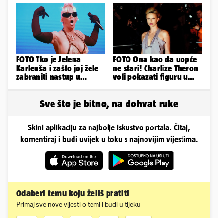
Slavonka
FOTO Tko je Jelena
FOTO Ona kao da uopće
Karleuša i zašto joj žele
ne stari! Charlize Theron
zabraniti nastup u
voli pokazati figuru u
Vodicama? Evo što je
golišavim izdanjima...
govorila...
Sve što je bitno, na dohvat ruke
Skini aplikaciju za najbolje iskustvo portala. Čitaj,
komentiraj i budi uvijek u toku s najnovijim vijestima.
Odaberi temu koju želiš pratiti
Primaj sve nove vijesti o temi i budi u tijeku