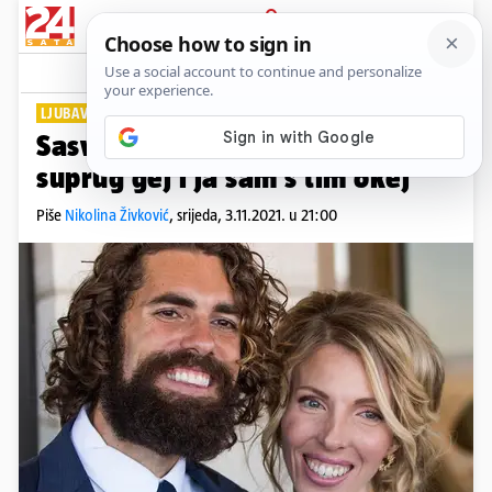
PRIJAVA
Lifestyle
Komentari
20
LJUBAV NEMA GRANICA
Sasvim neobična priča: 'Moj je
suprug gej i ja sam s tim okej'
Piše
Nikolina Živković
,
srijeda, 3.11.2021. u 21:00