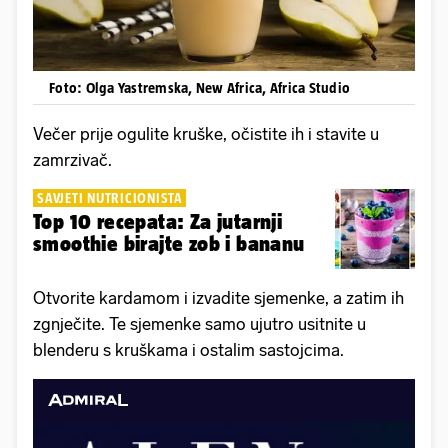
Foto: Olga Yastremska, New Africa, Africa Studio
Večer prije ogulite kruške, očistite ih i stavite u
zamrzivač.
SAVJETI NUTRICIONISTA
Top 10 recepata: Za jutarnji
smoothie birajte zob i bananu
Otvorite kardamom i izvadite sjemenke, a zatim ih
zgnječite. Te sjemenke samo ujutro usitnite u
blenderu s kruškama i ostalim sastojcima.