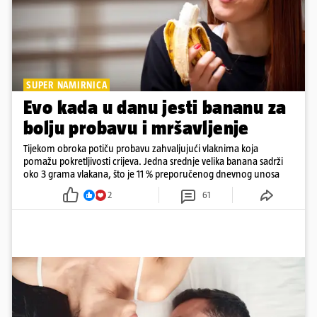
SUPER NAMIRNICA
Evo kada u danu jesti bananu za
bolju probavu i mršavljenje
Tijekom obroka potiču probavu zahvaljujući vlaknima koja
pomažu pokretljivosti crijeva. Jedna srednje velika banana sadrži
oko 3 grama vlakana, što je 11 % preporučenog dnevnog unosa
2
61