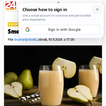
PRIJAVA
Lifestyle
Komentari
1
RECEPT BOGAT VITAMINIMA
Smoothie od krušaka za jutro
Piše
Anamarija Dukši
,
utorak, 10.9.2024. u 17:00