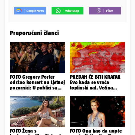
Preporučeni članci
FOTO Gregory Porter
PREDAH ĆE BITI KRATAK
održao koncert na Ljetnoj
Evo kada se vraća
pozornici: U publici su
toplinski val. Većina
bili Mateša i Blanka
Europe na udaru
FOTO Žena s
FOTO Ona kao da uopće