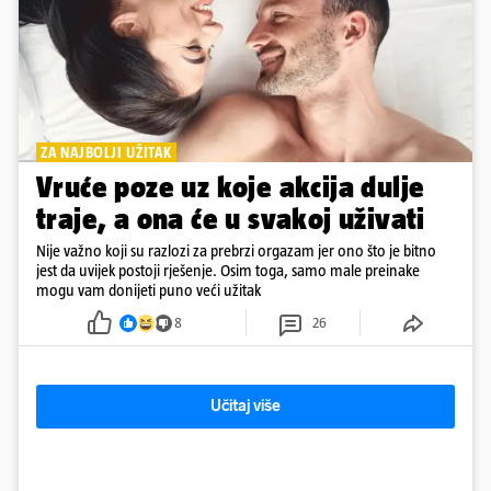
ZA NAJBOLJI UŽITAK
Vruće poze uz koje akcija dulje
traje, a ona će u svakoj uživati
Nije važno koji su razlozi za prebrzi orgazam jer ono što je bitno
jest da uvijek postoji rješenje. Osim toga, samo male preinake
mogu vam donijeti puno veći užitak
8
26
Učitaj više