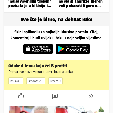
'najsavršenijim tijelom'
ne stari! Charlize Theron
pozirala je u bikiniju i
voli pokazati figuru u
pokazala svoje bujne
golišavim izdanjima...
obline...
Sve što je bitno, na dohvat ruke
Skini aplikaciju za najbolje iskustvo portala. Čitaj,
komentiraj i budi uvijek u toku s najnovijim vijestima.
Odaberi temu koju želiš pratiti
Primaj sve nove vijesti o temi i budi u tijeku
kruška
smoothie
recept
1