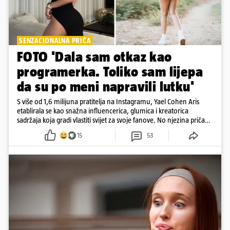
SENZACIONALNA PRIČA
FOTO 'Dala sam otkaz kao
programerka. Toliko sam lijepa
da su po meni napravili lutku'
S više od 1,6 milijuna pratitelja na Instagramu, Yael Cohen Aris
etablirala se kao snažna influencerica, glumica i kreatorica
sadržaja koja gradi vlastiti svijet za svoje fanove. No njezina priča
pokazuje da online slava dolazi i s neočekivanim izazovima
15
53