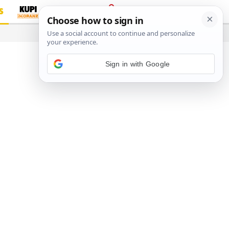
S
PRIJAVA
…