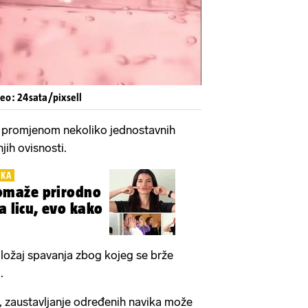
deo: 24sata/pixsell
i promjenom nekoliko jednostavnih
jih ovisnosti.
IKA
maže prirodno
a licu, evo kako
oložaj spavanja zbog kojeg se brže
.
ći, zaustavljanje određenih navika može