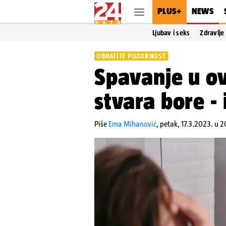
PLUS+
NEWS
Ljubav i seks
Zdravlje
OBRATITE POZORNOST
Spavanje u ov
stvara bore - 
Piše
Ema Mihanović
,
petak, 17.3.2023. u 