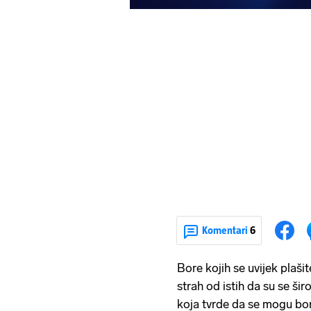
Komentari
6
Bore kojih se uvijek plašit
strah od istih da su se šir
koja tvrde da se mogu bori