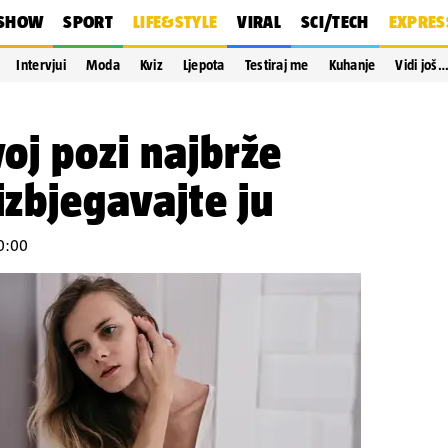
SHOW
SPORT
LIFE&STYLE
VIRAL
SCI/TECH
EXPRES
Intervjui
Moda
Kviz
Ljepota
Testiraj me
Kuhanje
Vidi još
oj pozi najbrže
izbjegavajte ju
20:00