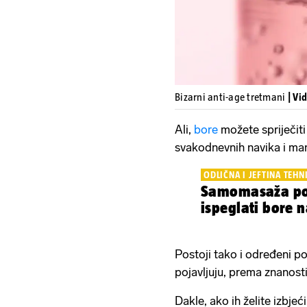
Bizarni anti-age tretmani
| Vi
Ali,
bore
možete spriječit
svakodnevnih navika i man
ODLIČNA I JEFTINA TEHN
Samomasaža po
ispeglati bore n
Postoji tako i određeni p
pojavljuju, prema znanosti
Dakle, ako ih želite izbje