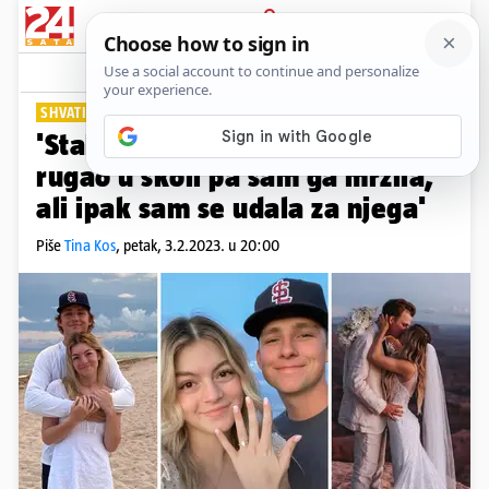
PRIJAVA
Lifestyle
Komentari
4
SHVATILA JE DA JE DOBAR
'Stalno mi se s prijateljima
rugao u školi pa sam ga mrzila,
ali ipak sam se udala za njega'
Piše
Tina Kos
,
petak, 3.2.2023. u 20:00