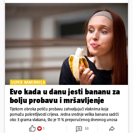
SUPER NAMIRNICA
Evo kada u danu jesti bananu za
bolju probavu i mršavljenje
Tijekom obroka potiču probavu zahvaljujući vlaknima koja
pomažu pokretljivosti crijeva. Jedna srednje velika banana sadrži
oko 3 grama vlakana, što je 11 % preporučenog dnevnog unosa
1
53