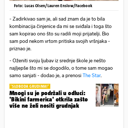
Foto: Lucas Olsen/Lauren Enslow/Facebook
- Zadirkivao sam je, ali sad znam da je to bila
kombinacija činjenice da mi se sviđala i toga što
sam kopirao ono što su radili moji prijatelji. Bio
sam pod nekom vrtom pritiska svojih vršnjaka -
priznao je.
- Oženiti svoju ljubav iz srednje škole je nešto
najljepše što mi se dogodilo, o tome sam mogao
samo sanjati - dodao je, a prenosi
The Star
.
'SLOBODA GRUDIMA!'
Mnogi su je podržali u odluci:
'Bikini farmerica' otkrila zašto
više ne želi nositi grudnjak