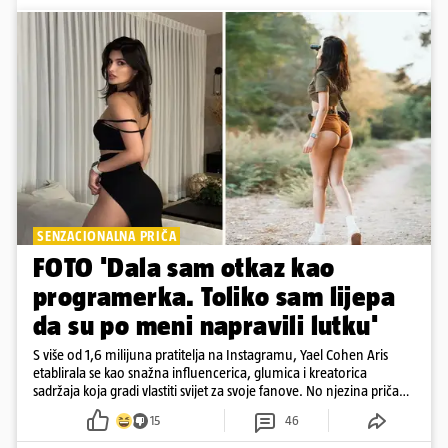
SENZACIONALNA PRIČA
FOTO 'Dala sam otkaz kao
programerka. Toliko sam lijepa
da su po meni napravili lutku'
S više od 1,6 milijuna pratitelja na Instagramu, Yael Cohen Aris
etablirala se kao snažna influencerica, glumica i kreatorica
sadržaja koja gradi vlastiti svijet za svoje fanove. No njezina priča
pokazuje da online slava dolazi i s neočekivanim izazovima
15
46