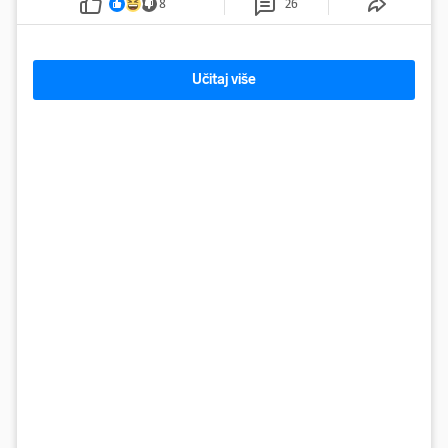
8
26
Učitaj više