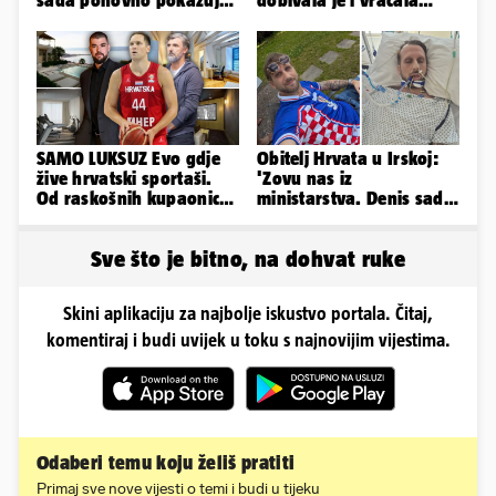
sada ponovno pokazuje
dobivala je i vraćala
svoje bujne obline
kilograme: 'Brutalno me
tukao šakama'
SAMO LUKSUZ Evo gdje
Obitelj Hrvata u Irskoj:
žive hrvatski sportaši.
'Zovu nas iz
Od raskošnih kupaonica
ministarstva. Denis sada
pa do privatnog kina
ima temperaturu. Strah
nas je'
Sve što je bitno, na dohvat ruke
Skini aplikaciju za najbolje iskustvo portala. Čitaj,
komentiraj i budi uvijek u toku s najnovijim vijestima.
Odaberi temu koju želiš pratiti
Primaj sve nove vijesti o temi i budi u tijeku