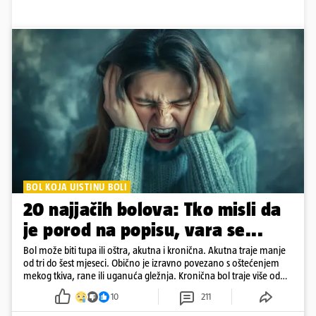
BOL KOJA UISTINU BOLI
20 najjačih bolova: Tko misli da
je porod na popisu, vara se...
Bol može biti tupa ili oštra, akutna i kronična. Akutna traje manje
od tri do šest mjeseci. Obično je izravno povezano s oštećenjem
mekog tkiva, rane ili uganuća gležnja. Kronična bol traje više od
šest mjeseci
10
211