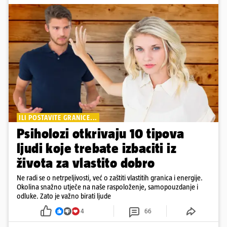
ILI POSTAVITE GRANICE...
Psiholozi otkrivaju 10 tipova
ljudi koje trebate izbaciti iz
života za vlastito dobro
Ne radi se o netrpeljivosti, već o zaštiti vlastitih granica i energije.
Okolina snažno utječe na naše raspoloženje, samopouzdanje i
odluke. Zato je važno birati ljude
4
66