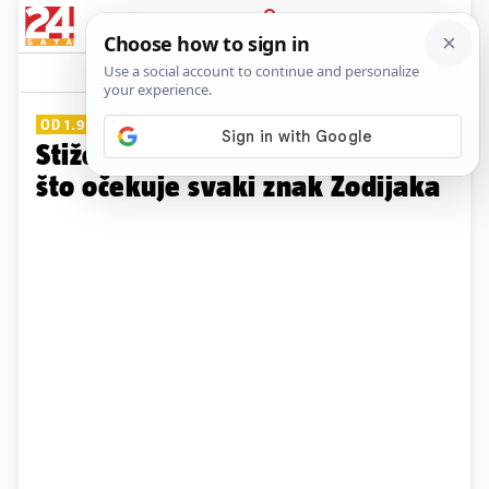
PRIJAVA
Galerija
Komentari
7
OD 1.9 DO 27.11.
Stiže retrogradni Saturn! Evo
što očekuje svaki znak Zodijaka