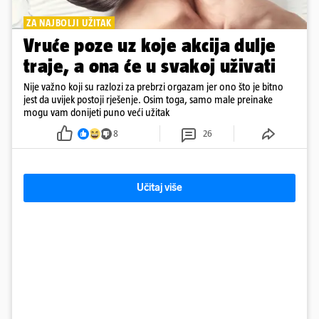
ZA NAJBOLJI UŽITAK
Vruće poze uz koje akcija dulje
traje, a ona će u svakoj uživati
Nije važno koji su razlozi za prebrzi orgazam jer ono što je bitno
jest da uvijek postoji rješenje. Osim toga, samo male preinake
mogu vam donijeti puno veći užitak
8
26
Učitaj više