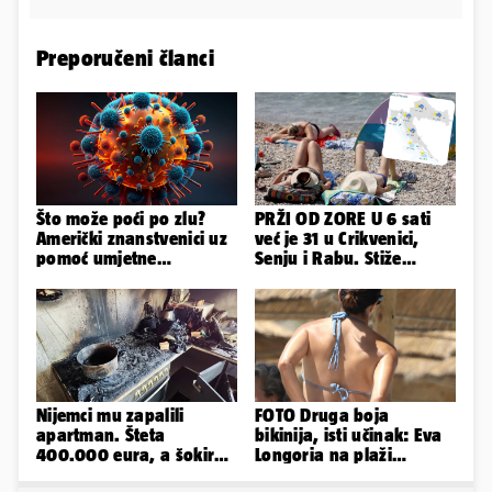
Preporučeni članci
Što može poći po zlu?
PRŽI OD ZORE U 6 sati
Američki znanstvenici uz
već je 31 u Crikvenici,
pomoć umjetne
Senju i Rabu. Stiže
inteligencije stvorili nove
grmljavina, pljusak i
viruse
jaka bura
Nijemci mu zapalili
FOTO Druga boja
apartman. Šteta
bikinija, isti učinak: Eva
400.000 eura, a šokirao
Longoria na plaži
ga mail od Bookinga
pipkala svoje zanosne