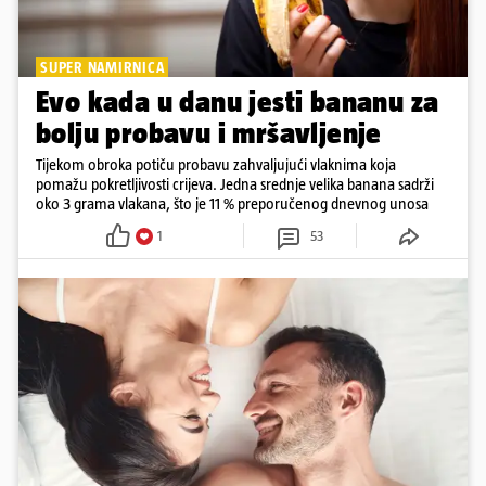
SUPER NAMIRNICA
Evo kada u danu jesti bananu za
bolju probavu i mršavljenje
Tijekom obroka potiču probavu zahvaljujući vlaknima koja
pomažu pokretljivosti crijeva. Jedna srednje velika banana sadrži
oko 3 grama vlakana, što je 11 % preporučenog dnevnog unosa
1
53