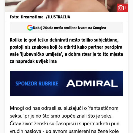
1
Foto: Dreamstime_/ILUSTRACIJA
Dodaj 24sata među omiljene izvore na Googleu
Koliko je god teško definirati nešto toliko subjektivno,
postoji niz znakova koji će otkriti kako partner percipira
vaše 'ljubavničko umijeće', a dobra stvar je to što mjesta
za napredak uvijek ima
Mnogi od nas odrasli su slušajući o 'fantastičnom
seksu' prije no što smo uopće znali što je seks.
Čitav život ženski su časopisi u supermarketu puni
vrućih naslova - uglavnom usmjereni na žene koje