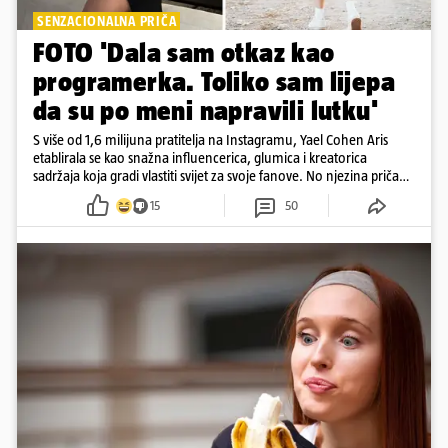
SENZACIONALNA PRIČA
FOTO 'Dala sam otkaz kao
programerka. Toliko sam lijepa
da su po meni napravili lutku'
S više od 1,6 milijuna pratitelja na Instagramu, Yael Cohen Aris
etablirala se kao snažna influencerica, glumica i kreatorica
sadržaja koja gradi vlastiti svijet za svoje fanove. No njezina priča
pokazuje da online slava dolazi i s neočekivanim izazovima
15
50