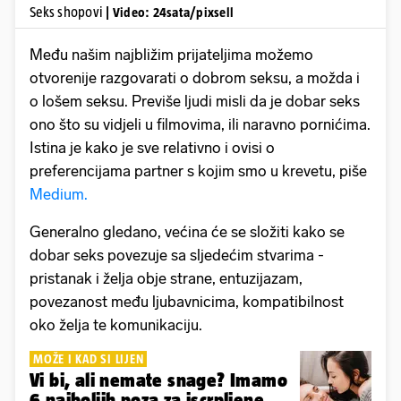
Seks shopovi
| Video: 24sata/pixsell
Među našim najbližim prijateljima možemo
otvorenije razgovarati o dobrom seksu, a možda i
o lošem seksu. Previše ljudi misli da je dobar seks
ono što su vidjeli u filmovima, ili naravno pornićima.
Istina je kako je sve relativno i ovisi o
preferencijama partner s kojim smo u krevetu, piše
Medium.
Generalno gledano, većina će se složiti kako se
dobar seks povezuje sa sljedećim stvarima -
pristanak i želja obje strane, entuzijazam,
povezanost među ljubavnicima, kompatibilnost
oko želja te komunikaciju.
MOŽE I KAD SI LIJEN
Vi bi, ali nemate snage? Imamo
6 najboljih poza za iscrpljene...