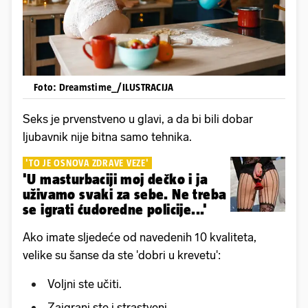
Foto: Dreamstime_/ILUSTRACIJA
Seks je prvenstveno u glavi, a da bi bili dobar
ljubavnik nije bitna samo tehnika.
'TO JE OSNOVA ZDRAVE VEZE'
'U masturbaciji moj dečko i ja
uživamo svaki za sebe. Ne treba
se igrati ćudoredne policije...'
Ako imate sljedeće od navedenih 10 kvaliteta,
velike su šanse da ste 'dobri u krevetu':
Voljni ste učiti.
Zaigrani ste i strastveni.