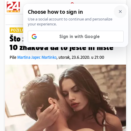
PRIJAVA
Lifestyle
Komentari
9
POŽELJAN LJUBAVNIK
Što znači 'biti dobar u krevetu'?
10 znakova da to jeste ili niste
Piše
Martina Japec Martinko
,
utorak, 23.6.2020. u 21:00