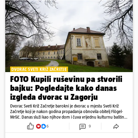
DVORAC SVETI KRIŽ ZAČRETJE
FOTO Kupili ruševinu pa stvorili
bajku: Pogledajte kako danas
izgleda dvorac u Zagorju
Dvorac Sveti Križ Začretje barokni je dvorac u mjestu Sveti Križ
Začretje koji je nakon godina propadanja obnovila obitelj Flögel-
Mršić. Danas služi kao njihov dom i čuva vrijednu kulturnu baštinu
davno zaboravljenog vremena
6
9