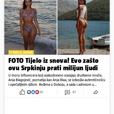
FITNESS IKONA
FOTO Tijelo iz snova! Evo zašto
ovu Srpkinju prati milijun ljudi
U moru influencera koji svakodnevno osvajaju društvene mreže,
Anja Blagojević, poznatija kao Anja Blaa, se izdvojila autentičnošću
i upečatljivim stilom. Rođena u Doboju, a sada s adresom u
Dubaiju, Anja je spoj glamura, discipline i mladenačke energije
20
87