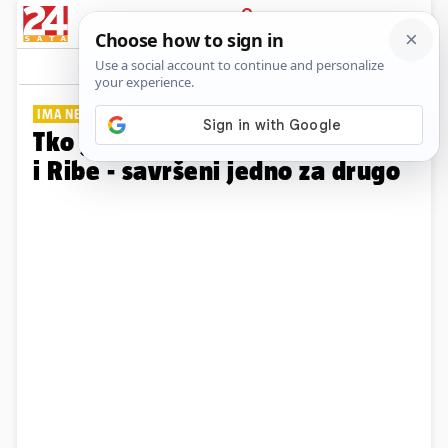
PRIJAVA
Galerija
Komentari
132
IMA NEKA TAJNA VEZA...
Tko je vaš najbolji prijatelj? Rak
i Ribe - savršeni jedno za drugo