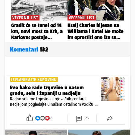
Komentari
132
ISPLANIRAJTE KUPOVINU
Evo kako rade trgovine u vašem
gradu, selu i županiji u nedjelju
Radno vrijeme trgovina i trgovačkih centara
nedjeljom pogledajte u našem detaljnom vodiču.
Trgovine smiju raditi 16 nedjelja u godini, a trgovine
i šoping centri sami biraju koje će to nedjelje biti
8
25