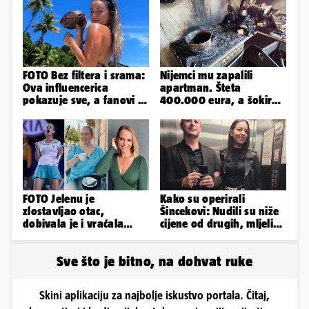
FOTO Bez filtera i srama:
Nijemci mu zapalili
Ova influencerica
apartman. Šteta
pokazuje sve, a fanovi je
400.000 eura, a šokirao
naprosto obožavaju!
ga mail od Bookinga
FOTO Jelenu je
Kako su operirali
zlostavljao otac,
Šincekovi: Nudili su niže
dobivala je i vraćala
cijene od drugih, mljeli
kilograme: 'Brutalno me
su otpad pa zakapali...
tukao šakama'
Sve što je bitno, na dohvat ruke
Skini aplikaciju za najbolje iskustvo portala. Čitaj,