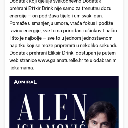
Dodatak koji djeluje svakodnevno Dodatak
prehrani E11xir Drink nije samo za trenutnu dozu
energije – on podržava tijelo i um svaki dan.
Pomaže u smanjenju umora, vraća fokus i podiže
razinu energije, sve to na prirodan i učinkovit način.
I što je najbolje – sve to u jednom jednostavnom
napitku koji se može pripremiti u nekoliko sekundi.
Dodatak prehrani Eliksir Drink, dostupan je putem
web stranice www.gaianaturelle.hr te u odabranim
ljekarnama.