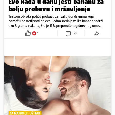
Evo kada u danu jesti bananu za
bolju probavu i mršavljenje
Tijekom obroka potiču probavu zahvaljujući vlaknima koja
pomažu pokretljivosti crijeva. Jedna srednje velika banana sadrži
oko 3 grama vlakana, što je 11 % preporučenog dnevnog unosa
1
53
ZA NAJBOLJI UŽITAK