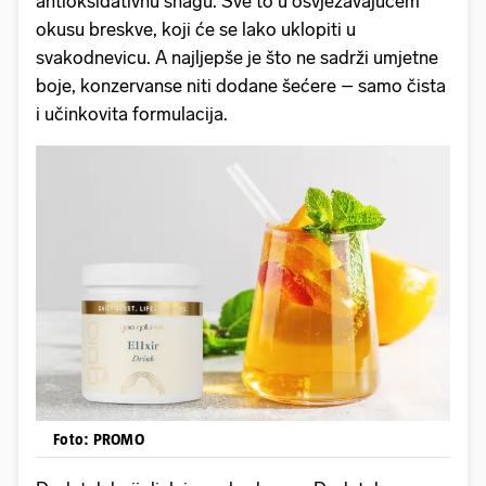
antioksidativnu snagu. Sve to u osvježavajućem
okusu breskve, koji će se lako uklopiti u
svakodnevicu. A najljepše je što ne sadrži umjetne
boje, konzervanse niti dodane šećere – samo čista
i učinkovita formulacija.
Foto: PROMO