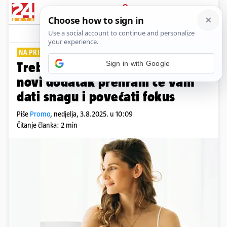
PRIJAVA
Lifestyle
Komentari
0
NA PRIRODNOJ BAZI
Trebate više energije? Ovaj
novi dodatak prehrani će vam
dati snagu i povećati fokus
Piše
Promo
,
nedjelja, 3.8.2025. u 10:09
Čitanje članka: 2 min