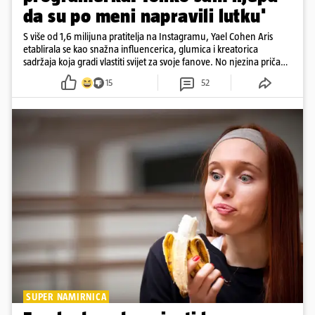
da su po meni napravili lutku'
S više od 1,6 milijuna pratitelja na Instagramu, Yael Cohen Aris
etablirala se kao snažna influencerica, glumica i kreatorica
sadržaja koja gradi vlastiti svijet za svoje fanove. No njezina priča
pokazuje da online slava dolazi i s neočekivanim izazovima
15
52
SUPER NAMIRNICA