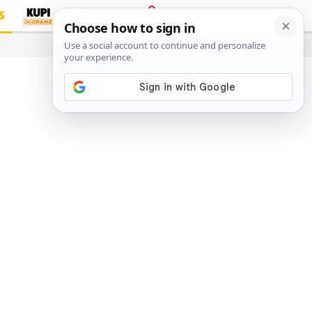
S
PRIJAVA
…