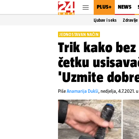
PLUS+
NEWS
Ljubav i seks
Zdravlje
JEDNOSTAVAN NAČIN
Trik kako bez
četku usisava
'Uzmite dobre 
Piše
Anamarija Dukši
,
nedjelja, 4.7.2021. u