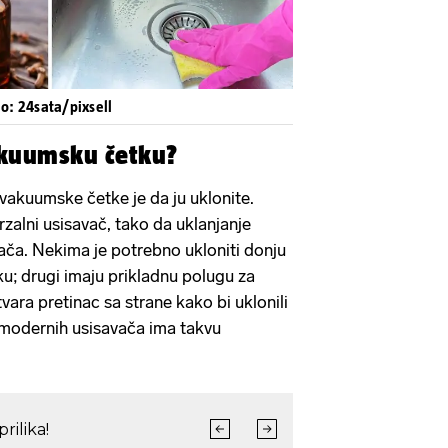
eo: 24sata/pixsell
akuumsku četku?
 vakuumske četke je da ju uklonite.
rzalni usisavač, tako da uklanjanje
vača. Nekima je potrebno ukloniti donju
ku; drugi imaju prikladnu polugu za
tvara pretinac sa strane kako bi uklonili
 modernih usisavača ima takvu