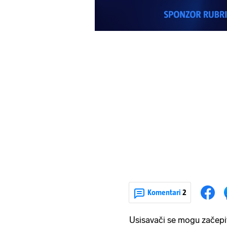
Komentari
2
Usisavači se mogu začepiti