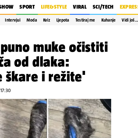
SHOW
SPORT
LIFE&STYLE
VIRAL
SCI/TECH
EXPRES
Intervjui
Moda
Kviz
Ljepota
Testiraj me
Kuhanje
Vidi još
 puno muke očistiti
ča od dlaka:
škare i režite'
 17:30