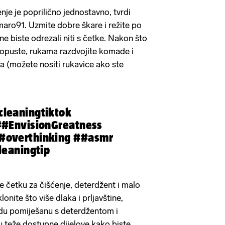
nje je poprilično jednostavno, tvrdi
aro91. Uzmite dobre škare i režite po
 ne biste odrezali niti s četke. Nakon što
popuste, rukama razdvojite komade i
a (možete nositi rukavice ako ste
cleaningtiktok
#EnvisionGreatness
#overthinking
##asmr
leaningtip
te četku za čišćenje, deterdžent i malo
onite što više dlaka i prljavštine,
odu pomiješanu s deterdžentom i
u teže dostupne dijelove kako biste