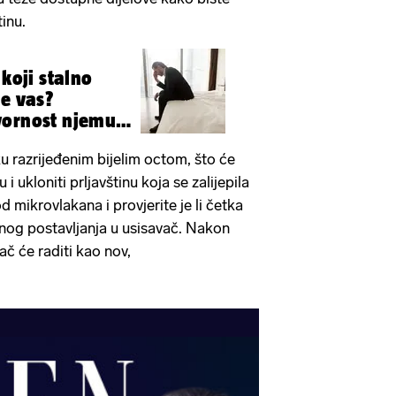
tinu.
 koji stalno
je vas?
vornost njemu
ku razrijeđenim bijelim octom, što će
i ukloniti prljavštinu koja se zalijepila
d mikrovlakana i provjerite je li četka
nog postavljanja u usisavač. Nakon
č će raditi kao nov,