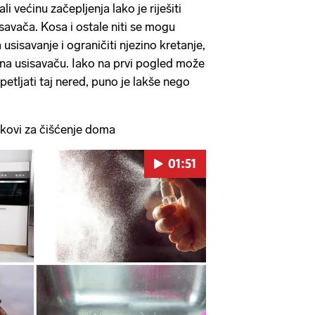
i većinu začepljenja lako je riješiti
savača. Kosa i ostale niti se mogu
usisavanje i ograničiti njezino kretanje,
na usisavaču. Iako na prvi pogled može
petljati taj nered, puno je lakše nego
ovi za čišćenje doma
01:51
Pokretanje videa...