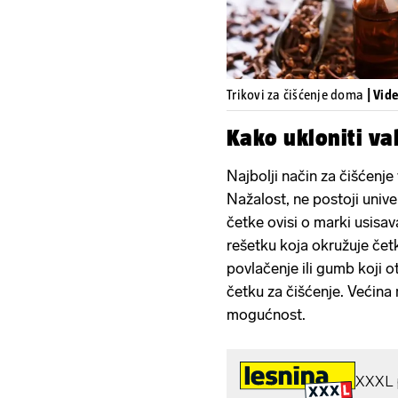
Trikovi za čišćenje doma
| Vid
Kako ukloniti v
Najbolji način za čišćenje
Nažalost, ne postoji unive
četke ovisi o marki usisa
rešetku koja okružuje čet
povlačenje ili gumb koji o
četku za čišćenje. Većina
mogućnost.