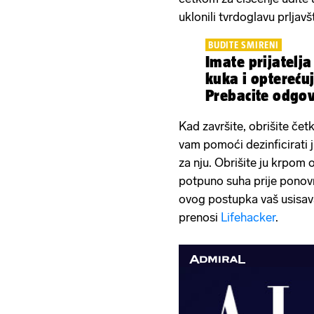
uklonili tvrdoglavu prljavš
BUDITE SMIRENI
Imate prijatelja
kuka i optereću
Prebacite odgo
na ramena
Kad završite, obrišite čet
vam pomoći dezinficirati ju 
za nju. Obrišite ju krpom o
potpuno suha prije ponov
ovog postupka vaš usisava
prenosi
Lifehacker
.