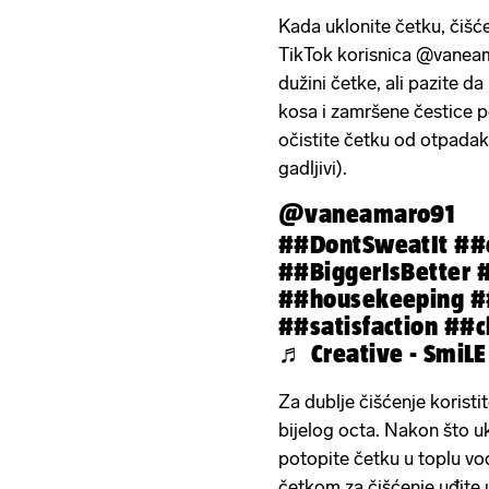
Kada uklonite četku, čišće
TikTok korisnica @vaneam
dužini četke, ali pazite da
kosa i zamršene čestice 
očistite četku od otpadak
gadljivi).
@vaneamaro91
##DontSweatIt
##
##BiggerIsBetter
#
##housekeeping
#
##satisfaction
##c
♬ Creative - SmiLE
Za dublje čišćenje koristi
bijelog octa. Nakon što ukl
potopite četku u toplu v
četkom za čišćenje uđite 