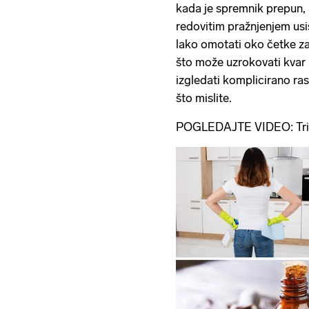
kada je spremnik prepun, al
redovitim pražnjenjem usi
lako omotati oko četke za 
što može uzrokovati kvar 
izgledati komplicirano ras
što mislite.
POGLEDAJTE VIDEO: Trik