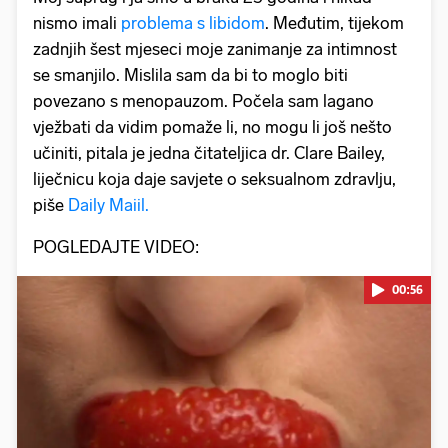
nismo imali
problema s libidom
. Međutim, tijekom
zadnjih šest mjeseci moje zanimanje za intimnost
se smanjilo. Mislila sam da bi to moglo biti
povezano s menopauzom. Počela sam lagano
vježbati da vidim pomaže li, no mogu li još nešto
učiniti, pitala je jedna čitateljica dr. Clare Bailey,
liječnicu koja daje savjete o seksualnom zdravlju,
piše
Daily Maiil.
POGLEDAJTE VIDEO:
00:56
Pokretanje videa...