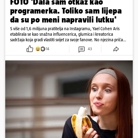
FOTO 'Dala sam otkaz kao
programerka. Toliko sam lijepa
da su po meni napravili lutku'
S više od 1,6 milijuna pratitelja na Instagramu, Yael Cohen Aris
etablirala se kao snažna influencerica, glumica i kreatorica
sadržaja koja gradi vlastiti svijet za svoje fanove. No njezina priča
pokazuje da online slava dolazi i s neočekivanim izazovima
14
43