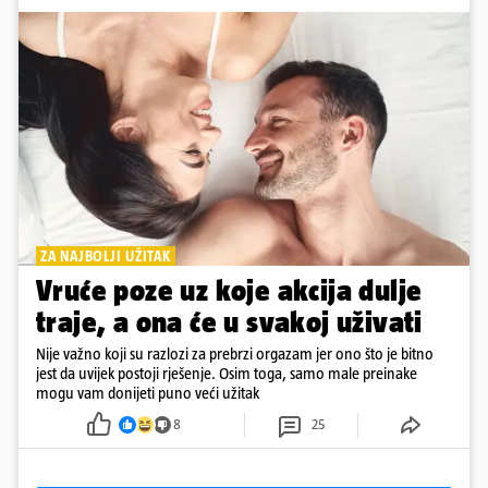
ZA NAJBOLJI UŽITAK
Vruće poze uz koje akcija dulje
traje, a ona će u svakoj uživati
Nije važno koji su razlozi za prebrzi orgazam jer ono što je bitno
jest da uvijek postoji rješenje. Osim toga, samo male preinake
mogu vam donijeti puno veći užitak
8
25