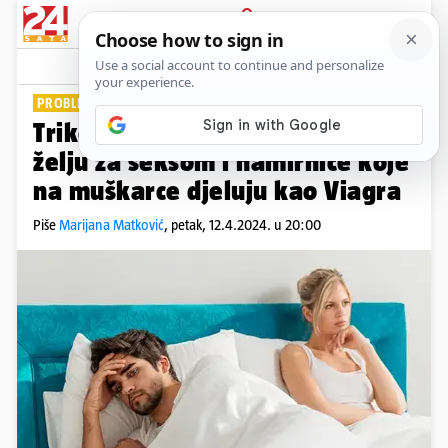
PRIJAVA
Lifestyle
Komentari
0
PROBLEMI S LIBIDOM
Trikovi kako povećati žensku
želju za seksom i namirnice koje
na muškarce djeluju kao Viagra
Piše
Marijana Matković
,
petak, 12.4.2024. u 20:00