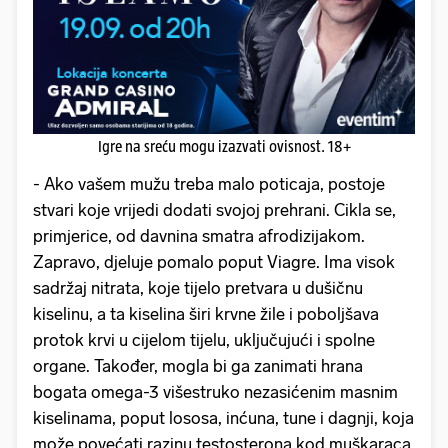
Igre na sreću mogu izazvati ovisnost. 18+
- Ako vašem mužu treba malo poticaja, postoje
stvari koje vrijedi dodati svojoj prehrani. Cikla se,
primjerice, od davnina smatra afrodizijakom.
Zapravo, djeluje pomalo poput Viagre. Ima visok
sadržaj nitrata, koje tijelo pretvara u dušičnu
kiselinu, a ta kiselina širi krvne žile i poboljšava
protok krvi u cijelom tijelu, uključujući i spolne
organe. Također, mogla bi ga zanimati hrana
bogata omega-3 višestruko nezasićenim masnim
kiselinama, poput lososa, inćuna, tune i dagnji, koja
može povećati razinu testosterona kod muškaraca.