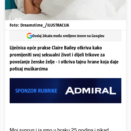
Foto: Dreamstime_/ILUSTRACIJA
Dodaj 24sata među omiljene izvore na Googleu
Liječnica opće prakse Claire Bailey otkriva kako
promijeniti svoj seksualni život i dijeli trikove za
povećanje ženske želje - i otkriva tajnu hrane koja daje
poticaj muškarcima
Moj suprug i ja smo u braku 25 godina i nikad