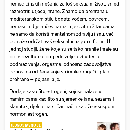
nemedicinskih rješenja za loš seksualni život, vrijedi
razmotriti utjecaj hrane. Znamo da prehrana u
mediteranskom stilu bogata voćem, povrćem,
nemasnim bjelančevinama i cjelovitim žitaricama
ne samo da koristi mentalnom zdravlju i snu, već
pomaže održati vaš seksualni nagon u formi. U
jednoj studiji, žene koje su se tako hranile imale su
bolje rezultate u pogledu želje, uzbuđenja,
podmazivanja, orgazma, odnosno zadovoljstva
odnosima od žena koje su imale drugačiji plan
prehrane – pojasnila je.
Dodaje kako fitoestrogeni, koji se nalaze u
namirnicama kao što su sjemenke lana, sezama i
slanutak, djeluju na sličan način kao ženski spolni
hormon estrogen.
JEDNOSTAVNO JE