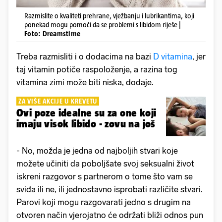
Razmislite o kvaliteti prehrane, vježbanju i lubrikantima, koji
ponekad mogu pomoći da se problemi s libidom riješe |
Foto: Dreamstime
Treba razmisliti i o dodacima na bazi
D vitamina
, jer
taj vitamin potiče raspoloženje, a razina tog
vitamina zimi može biti niska, dodaje.
ZA VIŠE AKCIJE U KREVETU
Ovi poze idealne su za one koji
imaju visok libido - zovu na još
- No, možda je jedna od najboljih stvari koje
možete učiniti da poboljšate svoj seksualni život
iskreni razgovor s partnerom o tome što vam se
sviđa ili ne, ili jednostavno isprobati različite stvari.
Parovi koji mogu razgovarati jedno s drugim na
otvoren način vjerojatno će održati bliži odnos pun