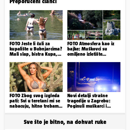
Preporučeni članci
FOTO Jeste li čuli za
FOTO Atmosfera kao iz
kupalište u Bubnjarcima?
bajke: Muškovci su
Mali slap, bistra Kupa,
omiljeno izletište
šumski hlad - prava
Zadrana, pogledajte
idila!
zašto
FOTO Zbog svog izgleda
Novi detalji strašne
pati: Svi u teretani mi se
tragedije u Zagrebu:
nabacuju, hitno trebam
Poginuli muškarci i
tjelohranitelja!
vozačica otprije poznati
policiji
Sve što je bitno, na dohvat ruke