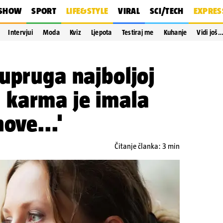
SHOW
SPORT
LIFE&STYLE
VIRAL
SCI/TECH
EXPRES
Intervjui
Moda
Kviz
Ljepota
Testiraj me
Kuhanje
Vidi još
upruga najboljoj
ali karma je imala
ove...'
Čitanje članka: 3 min