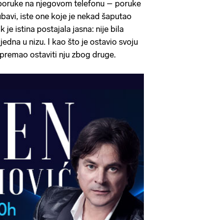
poruke na njegovom telefonu – poruke
jubavi, iste one koje je nekad šaputao
k je istina postajala jasna: nije bila
jedna u nizu. I kao što je ostavio svoju
ipremao ostaviti nju zbog druge.