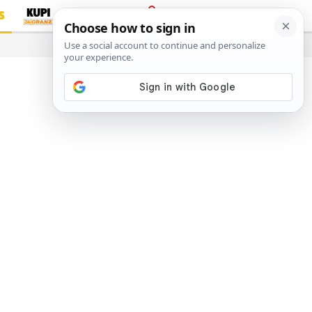
S
PRIJAVA
…