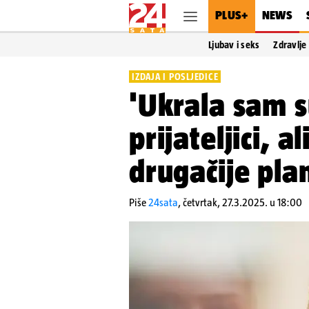
PLUS+
NEWS
Ljubav i seks
Zdravlje
IZDAJA I POSLJEDICE
'Ukrala sam s
prijateljici, 
drugačije plan
Piše
24sata
,
četvrtak, 27.3.2025. u 18:00