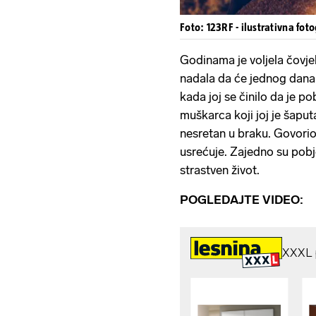
Foto: 123RF - ilustrativna foto
Godinama je voljela čovjek
nadala da će jednog dana 
kada joj se činilo da je po
muškarca koji joj je šaput
nesretan u braku. Govorio j
usrećuje. Zajedno su pobjeg
strastven život.
POGLEDAJTE VIDEO: