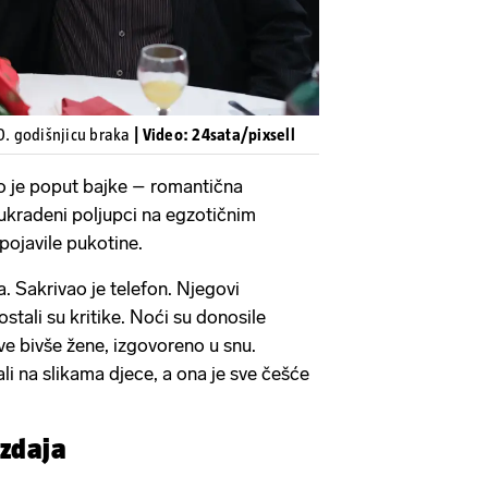
50. godišnjicu braka
| Video: 24sata/pixsell
lo je poput bajke – romantična
 ukradeni poljupci na egzotičnim
pojavile pukotine.
. Sakrivao je telefon. Njegovi
tali su kritike. Noći su donosile
e bivše žene, izgovoreno u snu.
li na slikama djece, a ona je sve češće
izdaja