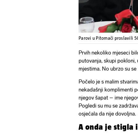
Parovi u Pitomači proslavili 
Prvih nekoliko mjeseci bi
putovanja, skupi pokloni,
mjestima. No ubrzo su se 
Počelo je s malim stvarima
nekadašnji komplimenti pos
njegov šapat – ime njegov
Pogledi su mu se zadržava
osjećala da nije dovoljna.
A onda je stigla 