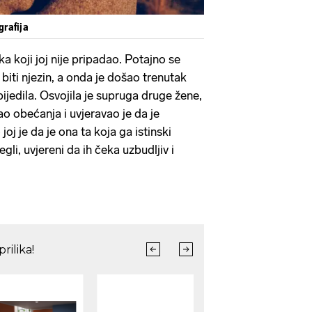
grafija
a koji joj nije pripadao. Potajno se
biti njezin, a onda je došao trenutak
bijedila. Osvojila je supruga druge žene,
ao obećanja i uvjeravao je da je
oj je da je ona ta koja ga istinski
li, uvjereni da ih čeka uzbudljiv i