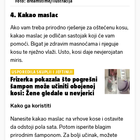
Foto: dreamstime/ilustracija
4. Kakao maslac
Ako vam treba prirodno rješenje za oštećenu kosu,
kakao maslac je odličan sastojak koji će vam
pomoći. Bigat je zdravim masnoćama i njeguje
kosu te nježno vlaži. Usto, kosi daje nevjerojatan
miris.
USPOREDILA SKUPLJI I JEFTINIJI
Frizerka pokazala što pogrešni
šampon može učiniti obojenoj
kosi: Žene gledale u nevjerici
Kako ga koristiti
Nanesite kakao maslac na vrhove kose i ostavite
da odstoji pola sata. Potom isperite blagim
prirodnim šamponom. Za bolji učinak, možete