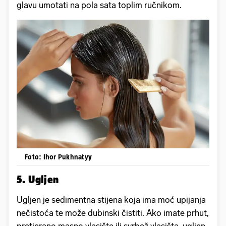
glavu umotati na pola sata toplim ručnikom.
Foto: Ihor Pukhnatyy
5. Ugljen
Ugljen je sedimentna stijena koja ima moć upijanja
nečistoća te može dubinski čistiti. Ako imate prhut,
pretjerano masno vlasište ili svrbež vlasišta, ugljen