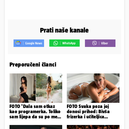
Prati naše kanale
Preporučeni članci
FOTO 'Dala sam otkaz
FOTO Svaka poza joj
kao programerka. Toliko
donosi prihod: Bivša
sam lijepa da su po meni
frizerka i učiteljica
napravili lutku'
oblinama je zapalila
Instagram