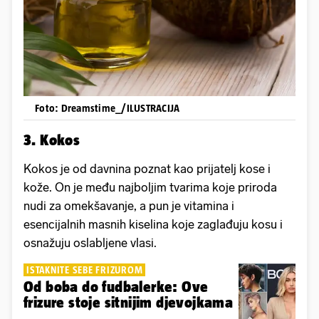
Foto: Dreamstime_/ILUSTRACIJA
3. Kokos
Kokos je od davnina poznat kao prijatelj kose i
kože. On je među najboljim tvarima koje priroda
nudi za omekšavanje, a pun je vitamina i
esencijalnih masnih kiselina koje zaglađuju kosu i
osnažuju oslabljene vlasi.
ISTAKNITE SEBE FRIZUROM
Od boba do fudbalerke: Ove
frizure stoje sitnijim djevojkama