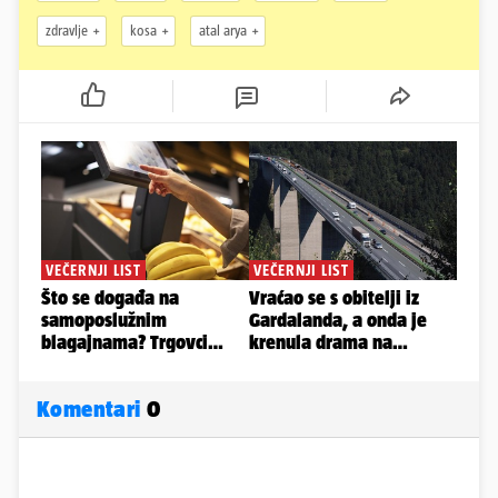
zdravlje
kosa
atal arya
Komentari
0