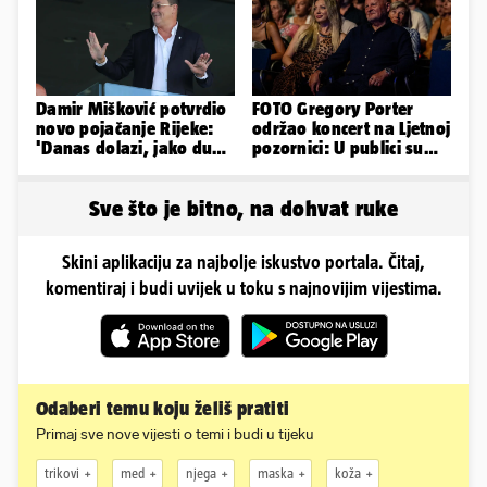
Damir Mišković potvrdio
FOTO Gregory Porter
novo pojačanje Rijeke:
održao koncert na Ljetnoj
'Danas dolazi, jako dugo
pozornici: U publici su
smo ga skautirali'
bili Mateša i Blanka
Sve što je bitno, na dohvat ruke
Skini aplikaciju za najbolje iskustvo portala. Čitaj,
komentiraj i budi uvijek u toku s najnovijim vijestima.
Odaberi temu koju želiš pratiti
Primaj sve nove vijesti o temi i budi u tijeku
trikovi
med
njega
maska
koža