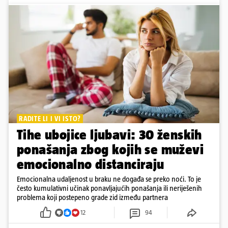
RADITE LI I VI ISTO?
Tihe ubojice ljubavi: 30 ženskih
ponašanja zbog kojih se muževi
emocionalno distanciraju
Emocionalna udaljenost u braku ne događa se preko noći. To je
često kumulativni učinak ponavljajućih ponašanja ili neriješenih
problema koji postepeno grade zid između partnera
12
94