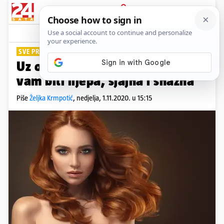
PRIJAVA
Lifestyle
Komentari
0
SVE PRIRODNI SASTOJCI
Uz ovih pet sastojaka kosa će
vam biti lijepa, sjajna i snažna
Piše
Željka Krmpotić
,
nedjelja, 1.11.2020. u 15:15