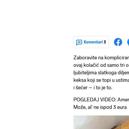
Komentari
3
Zaboravite na komplicira
ovaj kolačić od samo tri 
ljubiteljima slatkoga dilj
keksa koji se topi u usti
i šećer – i to je to.
POGLEDAJ VIDEO: Američk
Može, al' ne ispod 3 eura