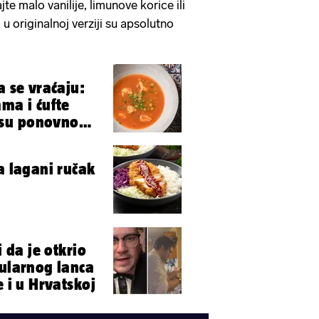
e malo vanilije, limunove korice ili
u originalnoj verziji su apsolutno
a se vraćaju:
ama i ćufte
su ponovno
a lagani ručak
i da je otkrio
pularnog lanca
e i u Hrvatskoj