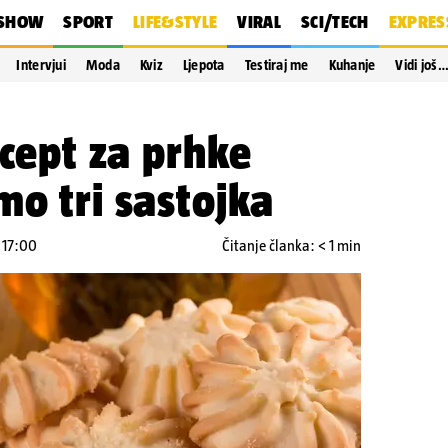
SHOW
SPORT
LIFE&STYLE
VIRAL
SCI/TECH
EXPRES
Intervjui
Moda
Kviz
Ljepota
Testiraj me
Kuhanje
Vidi još
ecept za prhke
mo tri sastojka
u 17:00
Čitanje članka: < 1 min