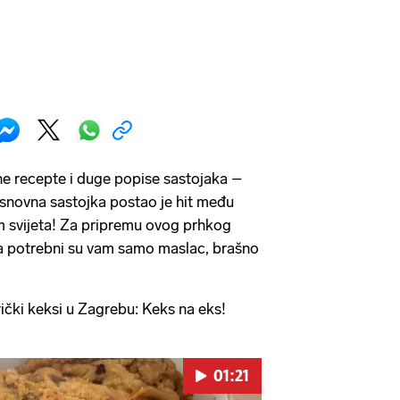
ne recepte i duge popise sastojaka –
osnovna sastojka postao je hit među
em svijeta! Za pripremu ovog prhkog
ma potrebni su vam samo maslac, brašno
i keksi u Zagrebu: Keks na eks!
01:21