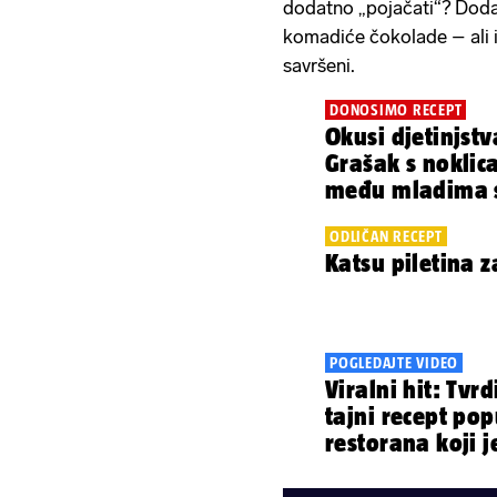
dodatno „pojačati“? Dodajt
komadiće čokolade – ali i 
savršeni.
DONOSIMO RECEPT
Okusi djetinjstv
Grašak s noklic
među mladima 
omiljeni
ODLIČAN RECEPT
Katsu piletina z
POGLEDAJTE VIDEO
Viralni hit: Tvrd
tajni recept po
restorana koji j