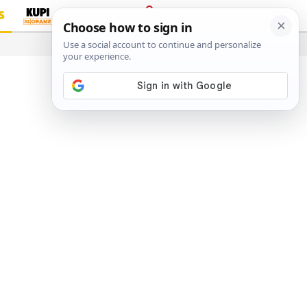
S
PRIJAVA
…