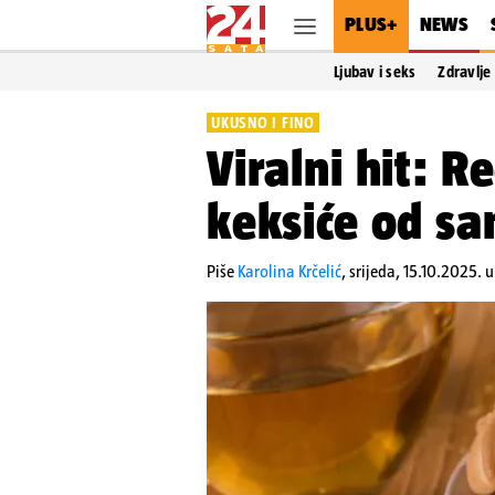
PLUS+
NEWS
Ljubav i seks
Zdravlje
UKUSNO I FINO
Viralni hit: R
keksiće od sa
Piše
Karolina Krčelić
,
srijeda, 15.10.2025. 