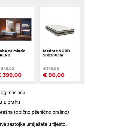
log maslaca
ra u prahu
 brašna (obično pšenično brašno)
ve sastojke umiješate u tijesto,