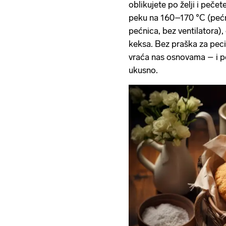
oblikujete po želji i peče
peku na 160–170 °C (pećni
pećnica, bez ventilatora),
keksa. Bez praška za peciv
vraća nas osnovama – i p
ukusno.