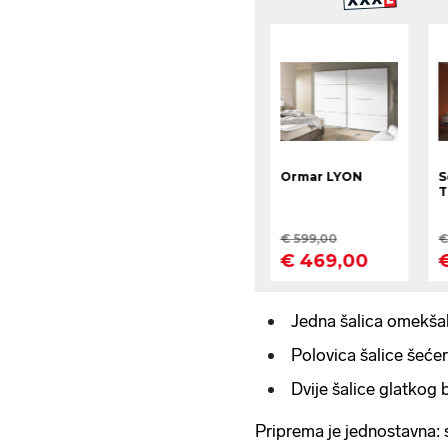
Jedna šalica omekša
Polovica šalice šeće
Dvije šalice glatkog
Priprema je jednostavna: s