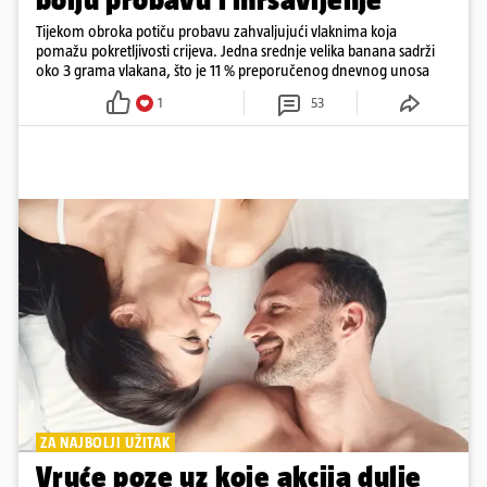
Tijekom obroka potiču probavu zahvaljujući vlaknima koja
pomažu pokretljivosti crijeva. Jedna srednje velika banana sadrži
oko 3 grama vlakana, što je 11 % preporučenog dnevnog unosa
1
53
ZA NAJBOLJI UŽITAK
Vruće poze uz koje akcija dulje