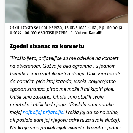
Otkrili zašto se i dalje seksaju s bivšima: 'Ona je puno bolja
u seksu od moje sadašnje žene...'
| Video: KanalRi
Zgodni stranac na koncertu
"Prošlo ljeto, prijateljice su me odvukle na koncert
na otvorenom. Gužva je bila ogromna i u jednom
trenutku smo izgubile jedna drugu. Dok sam čekala
da naručim piće kraj štanda, visoki, nevjerojatno
zgodan stranac, pitao me može li mi kupiti piće.
Otišli smo zajedno. Oboje smo otpilili svoje
prijatelje i otišli kod njega. (Poslala sam poruku
mojoj
najboljoj prijateljici
i rekla joj da se ne brine,
ali poslala sam joj njegovu adresu za svaki slučaj).
Na kraju smo proveli cijeli vikend u krevetu - jedući,