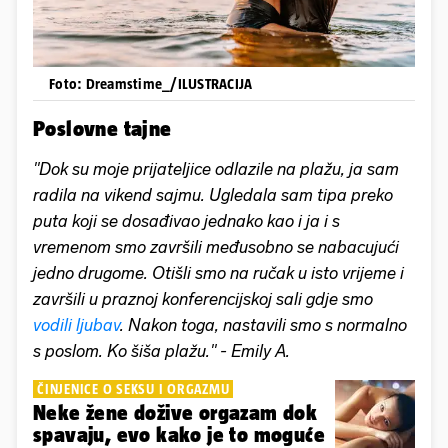
Foto: Dreamstime_/ILUSTRACIJA
Poslovne tajne
"Dok su moje prijateljice odlazile na plažu, ja sam
radila na vikend sajmu. Ugledala sam tipa preko
puta koji se dosađivao jednako kao i ja i s
vremenom smo završili međusobno se nabacujući
jedno drugome. Otišli smo na ručak u isto vrijeme i
završili u praznoj konferencijskoj sali gdje smo
vodili ljubav
. Nakon toga, nastavili smo s normalno
s poslom. Ko šiša plažu." - Emily A.
ČINJENICE O SEKSU I ORGAZMU
Neke žene dožive orgazam dok
spavaju, evo kako je to moguće