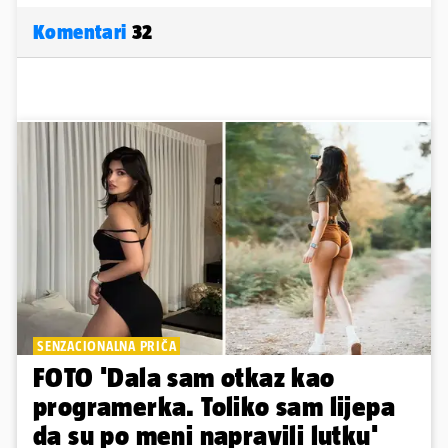
Komentari
32
SENZACIONALNA PRIČA
FOTO 'Dala sam otkaz kao
programerka. Toliko sam lijepa
da su po meni napravili lutku'