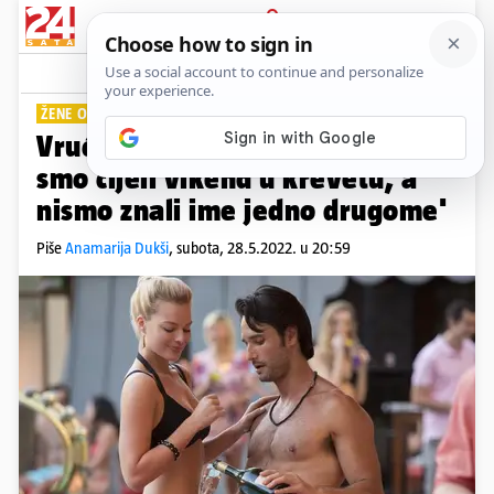
PRIJAVA
Lifestyle
Komentari
32
ŽENE O SEKS AVANTURAMA
Vruća ljetna iskustva: 'Proveli
smo cijeli vikend u krevetu, a
nismo znali ime jedno drugome'
Piše
Anamarija Dukši
,
subota, 28.5.2022. u 20:59