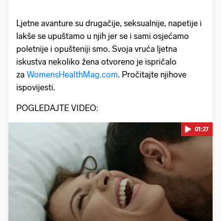
Ljetne avanture su drugačije, seksualnije, napetije i
lakše se upuštamo u njih jer se i sami osjećamo
poletnije i opušteniji smo. Svoja vruća ljetna
iskustva nekoliko žena otvoreno je ispričalo
za
WomensHealthMag.com
. Pročitajte njihove
ispovijesti.
POGLEDAJTE VIDEO:
01:27
Pokretanje videa...