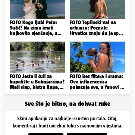
FOTO Koga ljubi Petar
FOTO Toplinski val na
Sučić? Na zimu imali
vrhuncu: Poznate
bajkovito vjenčanje, a
Hrvatice znaju da je spas
sada je na svijet stigao -
u minijaturnom bikiniju
sin!
FOTO Jeste li čuli za
FOTO Bez filtera i srama:
kupalište u Bubnjarcima?
Ova influencerica
Mali slap, bistra Kupa,
pokazuje sve, a fanovi je
šumski hlad - prava
naprosto obožavaju!
idila!
Sve što je bitno, na dohvat ruke
Skini aplikaciju za najbolje iskustvo portala. Čitaj,
komentiraj i budi uvijek u toku s najnovijim vijestima.