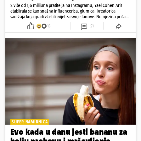
S više od 1,6 milijuna pratitelja na Instagramu, Yael Cohen Aris
etablirala se kao snažna influencerica, glumica i kreatorica
sadržaja koja gradi vlastiti svijet za svoje fanove. No njezina priča
pokazuje da online slava dolazi i s neočekivanim izazovima
15
51
SUPER NAMIRNICA
Evo kada u danu jesti bananu za
bolju probavu i mršavljenje