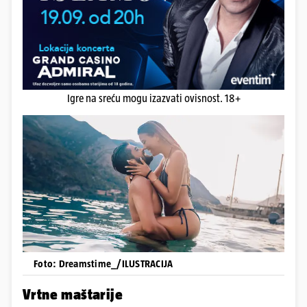
Igre na sreću mogu izazvati ovisnost. 18+
Foto: Dreamstime_/ILUSTRACIJA
Vrtne maštarije