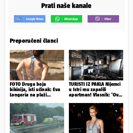
Prati naše kanale
Preporučeni članci
FOTO Druga boja
TURISTI IZ PAKLA Nijemci
bikinija, isti učinak: Eva
u Istri mu zapalili
Longoria na plaži
apartman! Vlasnik: 'Ovo
pipkala svoje zanosne
je danas postala tortura'
obline