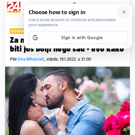
PRIJAVA
Lifestyle
Komentari
27
DOBAR SEKS JE VAŽAN
Za muškarce i žene: Seks može
biti još bolji nego sad - evo kako
Piše
Ema Mihanović
,
srijeda, 19.1.2022. u 21:00