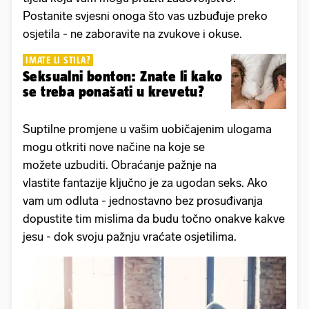
Postanite svjesni onoga što vas uzbuđuje preko
osjetila - ne zaboravite na zvukove i okuse.
IMATE LI STILA?
Seksualni bonton: Znate li kako
se treba ponašati u krevetu?
Suptilne promjene u vašim uobičajenim ulogama
mogu otkriti nove načine na koje se
možete uzbuditi. Obraćanje pažnje na
vlastite fantazije ključno je za ugodan seks. Ako
vam um odluta - jednostavno bez prosuđivanja
dopustite tim mislima da budu točno onakve kakve
jesu - dok svoju pažnju vraćate osjetilima.