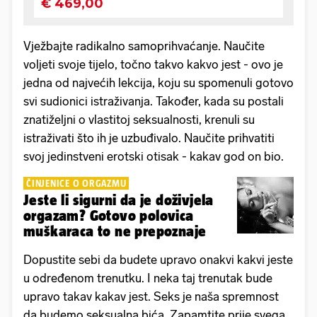
Vježbajte radikalno samoprihvaćanje. Naučite
voljeti svoje tijelo, točno takvo kakvo jest - ovo je
jedna od najvećih lekcija, koju su spomenuli gotovo
svi sudionici istraživanja. Također, kada su postali
znatiželjni o vlastitoj seksualnosti, krenuli su
istraživati ​​što ih je uzbuđivalo. Naučite prihvatiti
svoj jedinstveni erotski otisak - kakav god on bio.
ČINJENICE O ORGAZMU
Jeste li sigurni da je doživjela
orgazam? Gotovo polovica
muškaraca to ne prepoznaje
Dopustite sebi da budete upravo onakvi kakvi jeste
u određenom trenutku. I neka taj trenutak bude
upravo takav kakav jest. Seks je naša spremnost
da budemo seksualna bića. Zapamtite prije svega