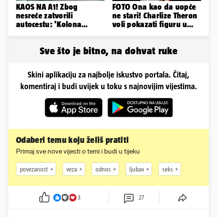
KAOS NA A1! Zbog
FOTO Ona kao da uopće
nesreće zatvorili
ne stari! Charlize Theron
autocestu: 'Kolona
voli pokazati figuru u
prema Zagrebu je oko 9
golišavim izdanjima...
km...'
Sve što je bitno, na dohvat ruke
Skini aplikaciju za najbolje iskustvo portala. Čitaj,
komentiraj i budi uvijek u toku s najnovijim vijestima.
Odaberi temu koju želiš pratiti
Primaj sve nove vijesti o temi i budi u tijeku
povezanost
veza
odnos
ljubav
seks
3
27