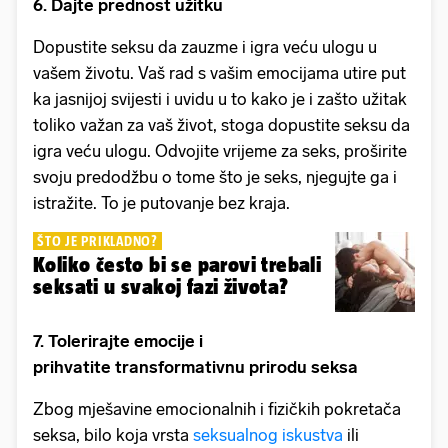
6. Dajte prednost užitku
Dopustite seksu da zauzme i igra veću ulogu u
vašem životu. Vaš rad s vašim emocijama utire put
ka jasnijoj svijesti i uvidu u to kako je i zašto užitak
toliko važan za vaš život, stoga dopustite seksu da
igra veću ulogu. Odvojite vrijeme za seks, proširite
svoju predodžbu o tome što je seks, njegujte ga i
istražite. To je putovanje bez kraja.
ŠTO JE PRIKLADNO?
Koliko često bi se parovi trebali
seksati u svakoj fazi života?
7. Tolerirajte emocije i
prihvatite transformativnu prirodu seksa
Zbog mješavine emocionalnih i fizičkih pokretača
seksa, bilo koja vrsta
seksualnog iskustva
ili