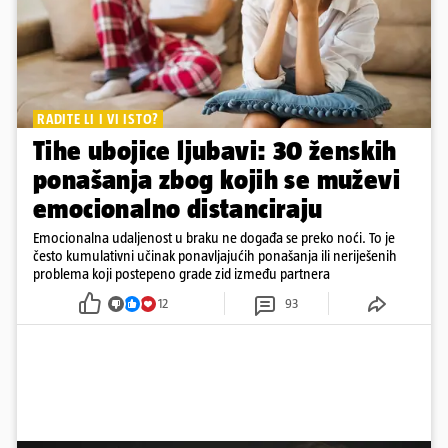
RADITE LI I VI ISTO?
Tihe ubojice ljubavi: 30 ženskih
ponašanja zbog kojih se muževi
emocionalno distanciraju
Emocionalna udaljenost u braku ne događa se preko noći. To je
često kumulativni učinak ponavljajućih ponašanja ili neriješenih
problema koji postepeno grade zid između partnera
12
93