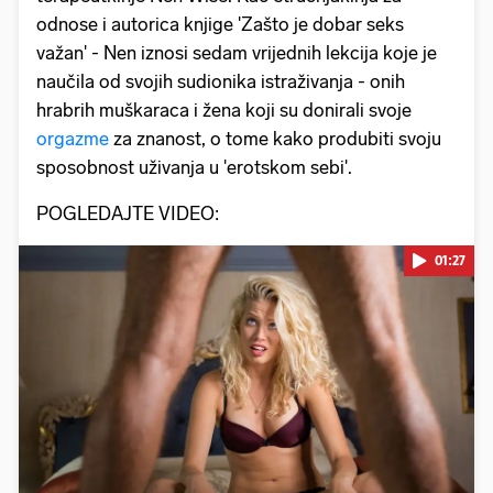
odnose i autorica knjige 'Zašto je dobar seks
važan' - Nen iznosi sedam vrijednih lekcija koje je
naučila od svojih sudionika istraživanja - onih
hrabrih muškaraca i žena koji su donirali svoje
orgazme
za znanost, o tome kako produbiti svoju
sposobnost uživanja u 'erotskom sebi'.
POGLEDAJTE VIDEO:
01:27
Pokretanje videa...