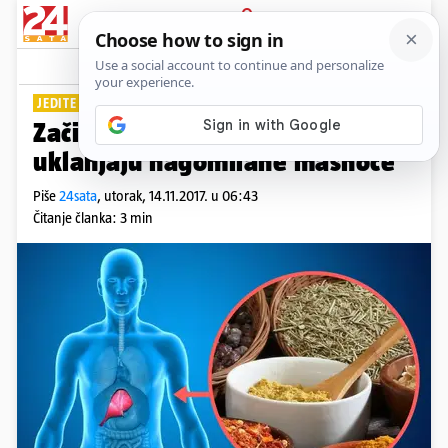
PRIJAVA
Lifestyle
Komentari
18
JEDITE IH SVAKI DAN
Začini i ulja za čišćenje jetre -
uklanjaju nagomilane masnoće
Piše
24sata
,
utorak, 14.11.2017. u 06:43
Čitanje članka: 3 min