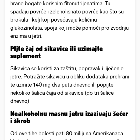
hrane bogate korisnim fitonutrijenatima. Tu
spadaju povrće i zelenolisnato povrće kao što su
brokula i kelj koji povećavaju količinu
glukozinolata, spoja koji može pomoći proizvodnju
enzima u jetri.
PIjte čaj od sikavice ili uzimajte
suplement
Sikavica se koristi za zaštitu, popravak i liječenje
jetre. Potražite sikavicu u obliku dodataka prehrani
te uzmite 140 mg dva puta dnevno ili popijte
nekoliko šalica čaja od sikavice (do tri šalice
dnevno).
Nealkoholnu masnu jetru izazivaju šećer
i škrob
Od ove tihe bolesti pati 80 milijuna Amerikanaca.