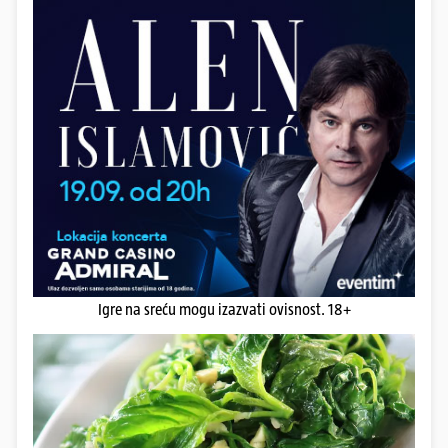
Igre na sreću mogu izazvati ovisnost. 18+