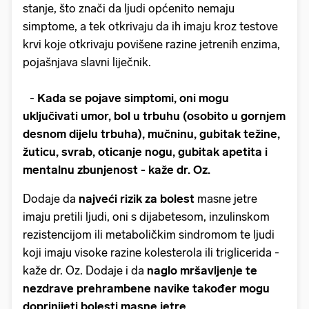
stanje, što znači da ljudi općenito nemaju
simptome, a tek otkrivaju da ih imaju kroz testove
krvi koje otkrivaju povišene razine jetrenih enzima,
pojašnjava slavni liječnik.
-
Kada se pojave simptomi, oni mogu
uključivati umor, bol u trbuhu (osobito u gornjem
desnom dijelu trbuha), mučninu, gubitak težine,
žuticu, svrab, oticanje nogu, gubitak apetita i
mentalnu zbunjenost -
kaže dr. Oz.
Dodaje da
najveći rizik za bolest
masne jetre
imaju pretili ljudi, oni s dijabetesom, inzulinskom
rezistencijom ili metaboličkim sindromom te ljudi
koji imaju visoke razine kolesterola ili triglicerida -
kaže dr. Oz. Dodaje i da
naglo mršavljenje te
nezdrave prehrambene navike također mogu
doprinijeti bolesti masne jetre.