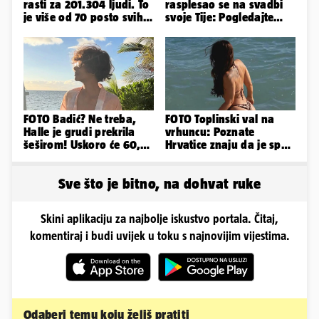
rasti za 201.304 ljudi. To
rasplesao se na svadbi
je više od 70 posto svih
svoje Tije: Pogledajte
branitelja
kako je izgledalo
vjenčanje...
FOTO Badić? Ne treba,
FOTO Toplinski val na
Halle je grudi prekrila
vrhuncu: Poznate
šeširom! Uskoro će 60,
Hrvatice znaju da je spas
ljetuje u golim izdanjima
u minijaturnom bikiniju
Sve što je bitno, na dohvat ruke
Skini aplikaciju za najbolje iskustvo portala. Čitaj,
komentiraj i budi uvijek u toku s najnovijim vijestima.
Odaberi temu koju želiš pratiti