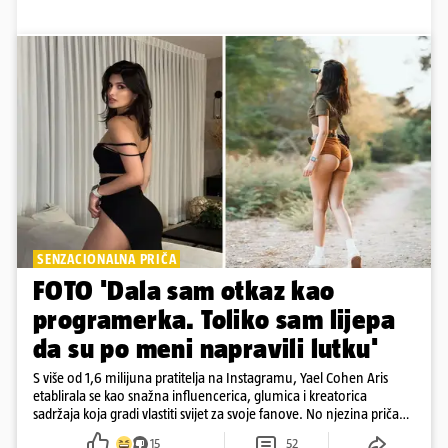
SENZACIONALNA PRIČA
FOTO 'Dala sam otkaz kao
programerka. Toliko sam lijepa
da su po meni napravili lutku'
S više od 1,6 milijuna pratitelja na Instagramu, Yael Cohen Aris
etablirala se kao snažna influencerica, glumica i kreatorica
sadržaja koja gradi vlastiti svijet za svoje fanove. No njezina priča
pokazuje da online slava dolazi i s neočekivanim izazovima
15
52