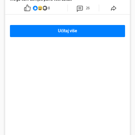
8
26
Učitaj više