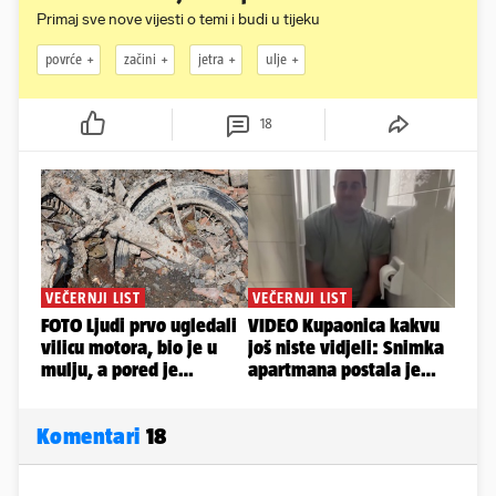
Primaj sve nove vijesti o temi i budi u tijeku
povrće
začini
jetra
ulje
18
Komentari
18