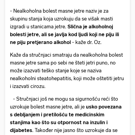
- Nealkoholna bolest masne jetre naziv je za
skupinu stanja koja uzrokuju da se višak masti
izgradi u stanicama jetre.
Slična je alkoholnoj
bolesti jetre, ali se javlja kod ljudi koji ne piju ili
ne piju pretjerano alkohol
- kaže dr. Oz.
Kaže da stručnjaci smatraju da nealkoholna bolest
masne jetre sama po sebi ne šteti jetri puno, no
može izazvati teško stanje koje se naziva
nealkoholni steatohepatitis, koji može oštetiti jetru
i izazvati cirozu.
- Stručnjaci još ne mogu sa sigurnošću reći što
uzrokuje bolest masne jetre, ali je
usko povezana
s debljanjem i pretilošću te medicinskim
stanjima kao što su otpornost na inzulin i
dijabetes
. Također nije jasno što uzrokuje da se