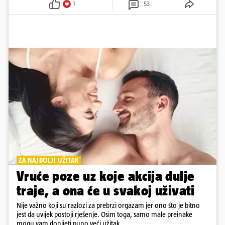
1
53
ZA NAJBOLJI UŽITAK
Vruće poze uz koje akcija dulje
traje, a ona će u svakoj uživati
Nije važno koji su razlozi za prebrzi orgazam jer ono što je bitno
jest da uvijek postoji rješenje. Osim toga, samo male preinake
mogu vam donijeti puno veći užitak