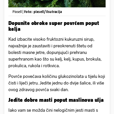
Pixsell |
Foto: pixsell/ilsutracija
Dopunite obroke super povrćem poput
kelja
Kad izbacite visoko fruktozni kukuruzni sirup,
najvažnije je zaustaviti i preokrenuti štetu od
bolesti masne jetre, dopunjujući prehranu
superhranom kao što su kelj, kelj, kupus, brokula,
prokulica, rukola i rotkvica.
Povrće povećava količinu glukozinolata u tijelu koji
čisti i liječi jetru. Jedite jednu do dvije šalice, ili više
ovog zdravog povrća svaki dan.
Jedite dobre masti poput maslinova ulja
Iako vam se možda čini nelogičnim jesti masti s