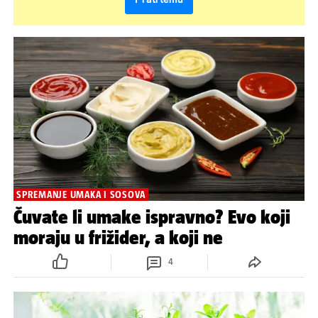
SPREMANJE UMAKA I SOSOVA
Čuvate li umake ispravno? Evo koji
moraju u frižider, a koji ne
4