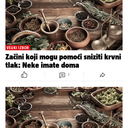
VELIKI IZBOR
Začini koji mogu pomoći sniziti krvni
tlak: Neke imate doma
1