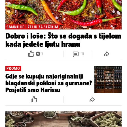
SMANJUJE I ŽELJU ZA SLATKIM
Dobro i loše: Što se događa s tijelom
kada jedete ljutu hranu
1
11
PROMO
Gdje se kupuju najoriginalniji
blagdanski pokloni za gurmane?
Posjetili smo Harissu