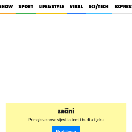
SHOW
SPORT
LIFE&STYLE
VIRAL
SCI/TECH
EXPRES
začini
Primaj sve nove vijesti o temi i budi u tijeku
Prati temu