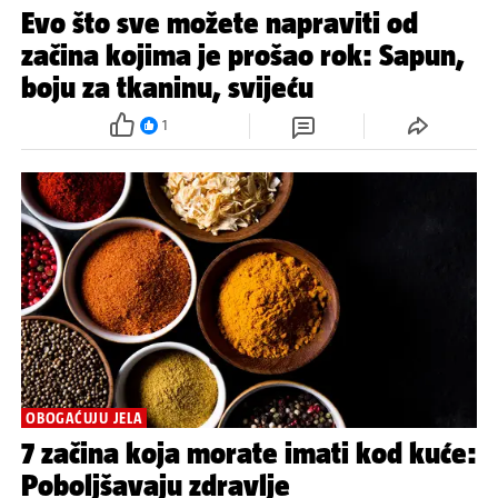
Evo što sve možete napraviti od
začina kojima je prošao rok: Sapun,
boju za tkaninu, svijeću
1
OBOGAĆUJU JELA
7 začina koja morate imati kod kuće:
Poboljšavaju zdravlje