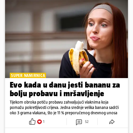
SUPER NAMIRNICA
Evo kada u danu jesti bananu za
bolju probavu i mršavljenje
Tijekom obroka potiču probavu zahvaljujući vlaknima koja
pomažu pokretljivosti crijeva. Jedna srednje velika banana sadrži
oko 3 grama vlakana, što je 11 % preporučenog dnevnog unosa
1
52