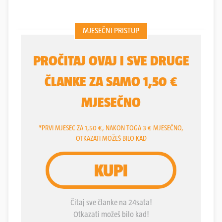
zaputite se na najbliža izletišta.