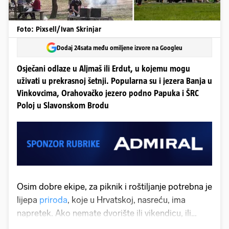
Foto: Pixsell/Ivan Skrinjar
Dodaj 24sata među omiljene izvore na Googleu
Osječani odlaze u Aljmaš ili Erdut, u kojemu mogu
uživati u prekrasnoj šetnji. Popularna su i jezera Banja u
Vinkovcima, Orahovačko jezero podno Papuka i ŠRC
Poloj u Slavonskom Brodu
Osim dobre ekipe, za piknik i roštiljanje potrebna je
lijepa
priroda
, koje u Hrvatskoj, nasreću, ima
napretek. Ako nemate dvorište ili vikendicu, ili
možda želite izaći iz udobnosti svog doma,