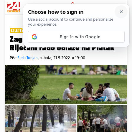
PRIJAVA
Lifestyle
Komentari
0
IZLETIŠTA ZA PIKNIK I GRILL
PLUS+
Zagrepčani idu na Jarun, a
Riječani rado odlaze na Platak
Piše
Stela Tudjan
,
subota, 21.5.2022. u 19:00