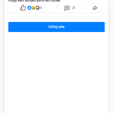
mogu vam donijeti puno veći užitak
8
25
Učitaj više