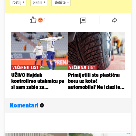
roštilj
piknik
izletište
1
Komentari
0