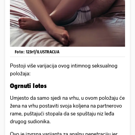
Foto: 123rf/ILUSTRACIJA
Postoji više varijacija ovog intimnog seksualnog
položaja:
Ogrnuti lotos
Umjesto da samo sjedi na vrhu, u ovom položaju će
žena na vrhu postaviti svoja koljena na partnerovo
rame, puštajući stopala da se spuštaju niz leđa
drugog sudionika.
Ovo je izvrsna varijanta za analnu penetraciju jer