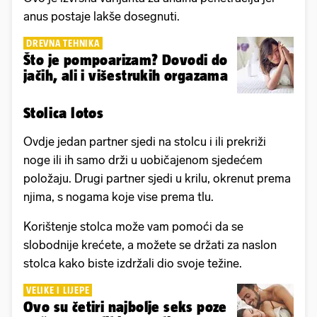
anus postaje lakše dosegnuti.
DREVNA TEHNIKA
Što je pompoarizam? Dovodi do
jačih, ali i višestrukih orgazama
Stolica lotos
Ovdje jedan partner sjedi na stolcu i ili prekriži
noge ili ih samo drži u uobičajenom sjedećem
položaju. Drugi partner sjedi u krilu, okrenut prema
njima, s nogama koje vise prema tlu.
Korištenje stolca može vam pomoći da se
slobodnije krećete, a možete se držati za naslon
stolca kako biste izdržali dio svoje težine.
VELIKE I LIJEPE
Ovo su četiri najbolje seks poze