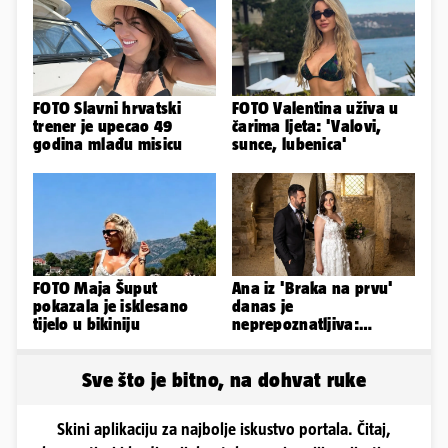
FOTO Slavni hrvatski
FOTO Valentina uživa u
trener je upecao 49
čarima ljeta: 'Valovi,
godina mlađu misicu
sunce, lubenica'
FOTO Maja Šuput
Ana iz 'Braka na prvu'
pokazala je isklesano
danas je
tijelo u bikiniju
neprepoznatljiva:
Odselila je iz Hrvatske, a
ovako sad izgleda
Sve što je bitno, na dohvat ruke
Skini aplikaciju za najbolje iskustvo portala. Čitaj,