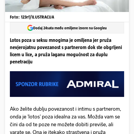
Foto: 123rf/ILUSTRACIJA
Dodaj 24sata među omiljene izvore na Googleu
Lotos poza u seksu mnogima je omiljena jer pruža
nevjerojatnu povezanost s partnerom dok ste obgrljeni
licem u lice, a pruža laganu mogućnost za duplu
penetraciju
Ako želite dublju povezanost i intimu s partnerom,
onda je 'lotos' poza idealna za vas. Možda vam se
čini da od te poze ne možete dobiti previše, ali
varate se. Ona je itekako strastvena i pruža