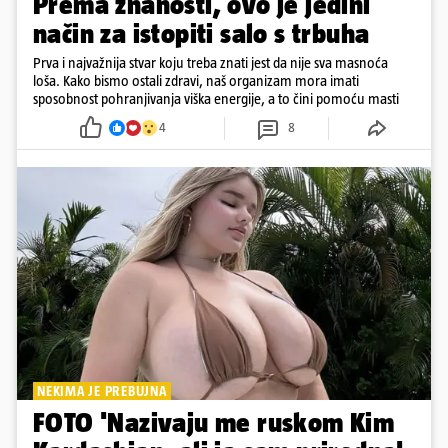
Prema znanosti, ovo je jedini
način za istopiti salo s trbuha
Prva i najvažnija stvar koju treba znati jest da nije sva masnoća
loša. Kako bismo ostali zdravi, naš organizam mora imati
sposobnost pohranjivanja viška energije, a to čini pomoću masti
4
8
NEKIMA JE PREBUJNA
FOTO 'Nazivaju me ruskom Kim