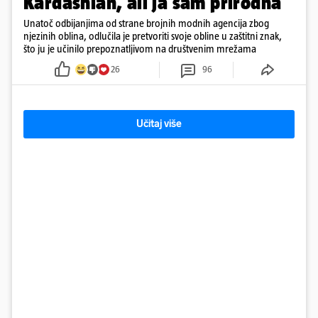
Kardashian, ali ja sam prirodna'
Unatoč odbijanjima od strane brojnih modnih agencija zbog
njezinih oblina, odlučila je pretvoriti svoje obline u zaštitni znak,
što ju je učinilo prepoznatljivom na društvenim mrežama
26
96
Učitaj više