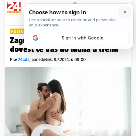
PRIJAVA
Lifestyle
Komentari
6
POSTOJI VIŠE VARIJACIJA
Zagrljaj strasti: 'Lotos' poza
dovest će vas do ludila u trenu
Piše
24sata
,
ponedjeljak, 8.7.2024. u 08:00