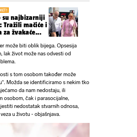
MET!
 su najbizarniji
 Tražili mačiće i
a za žvakaće...
r može biti oblik bijega. Opsesija
, lak život može nas odvesti od
oblema.
nosti s tom osobom također može
tu“. Možda se identificiramo s nekim tko
jećamo da nam nedostaju, ili
m osobom, čak i parasocijalne,
estiti nedostatak stvarnih odnosa,
 veza u životu - objašnjava.