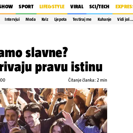
SHOW
SPORT
LIFE&STYLE
VIRAL
SCI/TECH
EXPRES
Intervjui
Moda
Kviz
Ljepota
Testiraj me
Kuhanje
Vidi još
amo slavne?
rivaju pravu istinu
:00
Čitanje članka: 2 min