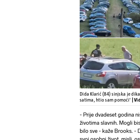
Dida Klarić (84) sinjska je dika
satima, htio sam pomoći'
| Vi
- Prije dvadeset godina n
životima slavnih. Mogli bis
bilo sve - kaže Brooks. - 
svoj osobni život, misli, 