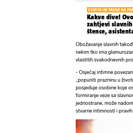
SVAŠTA IM PADNE NA PA
Kakve dive! Ovo
zahtjevi slavnih:
štence, asistent
Obožavanje slavnih takođe
nekim tko ima glamurozan
vlastitih svakodnevnih pr
- Osjećaj intimne poveza
„popuniti prazninu u živo
posjeduje osobine koje os
formiranje veze sa slavno
jednostrane, može nadomj
stvarne intimnosti i pravih