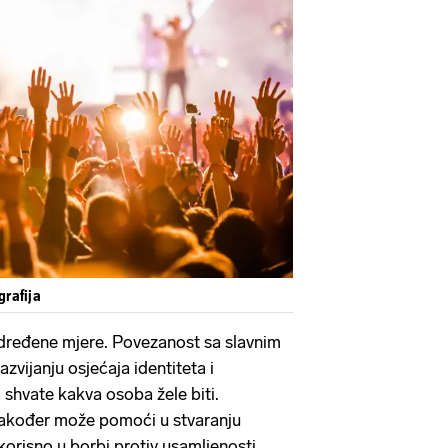
grafija
određene mjere. Povezanost sa slavnim
vijanju osjećaja identiteta i
shvate kakva osoba žele biti.
 također može pomoći u stvaranju
 korisno u borbi protiv usamljenosti.