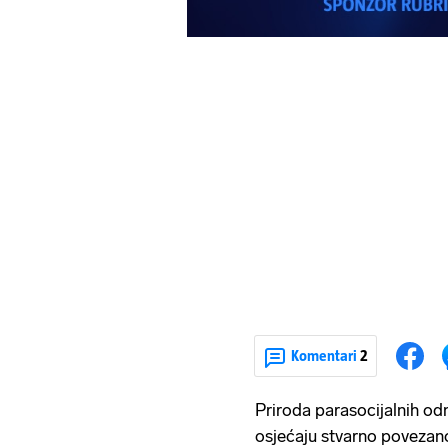
Komentari
2
Priroda parasocijalnih o
osjećaju stvarno poveza