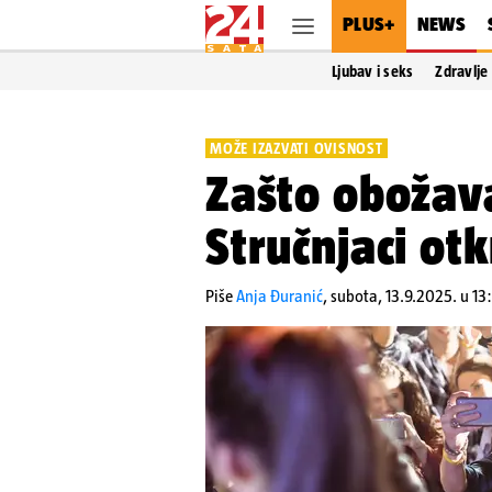
PLUS+
NEWS
Ljubav i seks
Zdravlje
MOŽE IZAZVATI OVISNOST
Zašto obožav
Stručnjaci otk
Piše
Anja Đuranić
,
subota, 13.9.2025. u 13