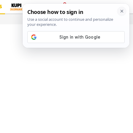
S
PRIJAVA
…