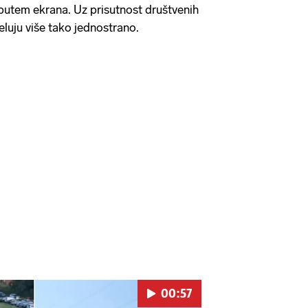
 putem ekrana. Uz prisutnost društvenih
jeluju više tako jednostrano.
00:57