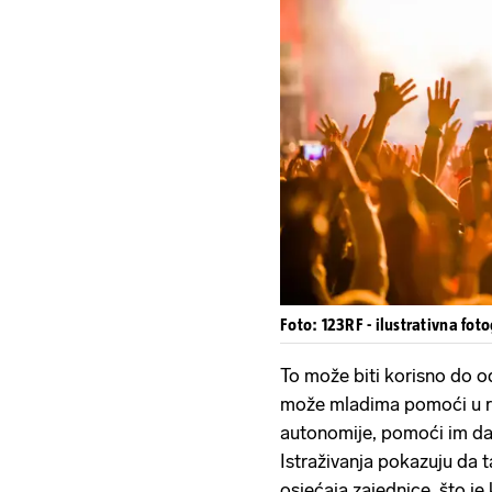
Foto: 123RF - ilustrativna foto
To može biti korisno do 
može mladima pomoći u raz
autonomije, pomoći im da 
Istraživanja pokazuju da
osjećaja zajednice, što je