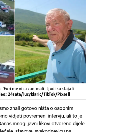
Pokretanje videa...
: 'Euri me nisu zanimali. Ljudi su stajali
deo: 24sata/lucyklaric/TikTok/Pixsell
ismo znali gotovo ništa o osobnim
mo vidjeti povremeni intervju, ali to je
Danas mnogi javni likovi otvoreno dijele
osjećaje, stavove, svakodnevicu na