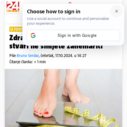
PRIJAVA
Lifestyle
Komentari
0
U FORMI BEZ MUKE
Zdravo mršavljenje: Ove četiri
stvari ne smijete zanemariti
Piše
Bruno Serdar
,
četvrtak, 17.10.2024. u 14:27
Čitanje članka: < 1 min