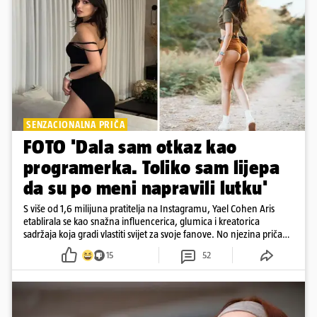
SENZACIONALNA PRIČA
FOTO 'Dala sam otkaz kao
programerka. Toliko sam lijepa
da su po meni napravili lutku'
S više od 1,6 milijuna pratitelja na Instagramu, Yael Cohen Aris
etablirala se kao snažna influencerica, glumica i kreatorica
sadržaja koja gradi vlastiti svijet za svoje fanove. No njezina priča
pokazuje da online slava dolazi i s neočekivanim izazovima
15
52