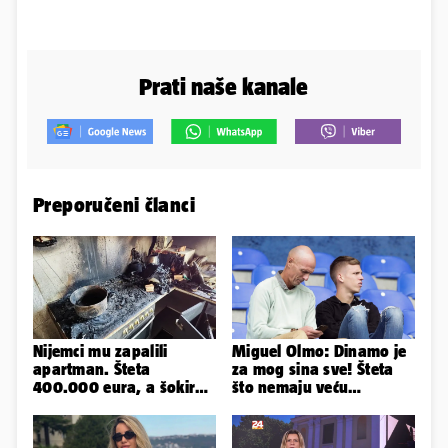
Prati naše kanale
Preporučeni članci
Nijemci mu zapalili
Miguel Olmo: Dinamo je
apartman. Šteta
za mog sina sve! Šteta
400.000 eura, a šokirao
što nemaju veću
ga mail od Bookinga
konkurenciju u hrvatskoj
ligi...