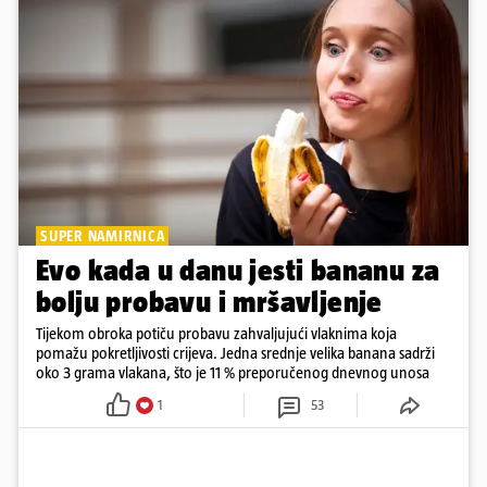
SUPER NAMIRNICA
Evo kada u danu jesti bananu za
bolju probavu i mršavljenje
Tijekom obroka potiču probavu zahvaljujući vlaknima koja
pomažu pokretljivosti crijeva. Jedna srednje velika banana sadrži
oko 3 grama vlakana, što je 11 % preporučenog dnevnog unosa
1
53