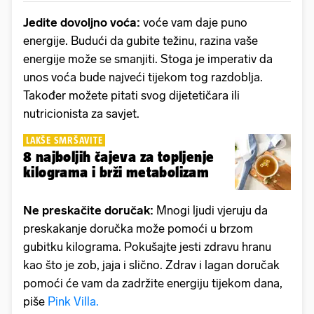
Jedite dovoljno voća:
voće vam daje puno
energije. Budući da gubite težinu, razina vaše
energije može se smanjiti. Stoga je imperativ da
unos voća bude najveći tijekom tog razdoblja.
Također možete pitati svog dijetetičara ili
nutricionista za savjet.
LAKŠE SMRŠAVITE
8 najboljih čajeva za topljenje
kilograma i brži metabolizam
Ne preskačite doručak:
Mnogi ljudi vjeruju da
preskakanje doručka može pomoći u brzom
gubitku kilograma. Pokušajte jesti zdravu hranu
kao što je zob, jaja i slično. Zdrav i lagan doručak
pomoći će vam da zadržite energiju tijekom dana,
piše
Pink Villa.