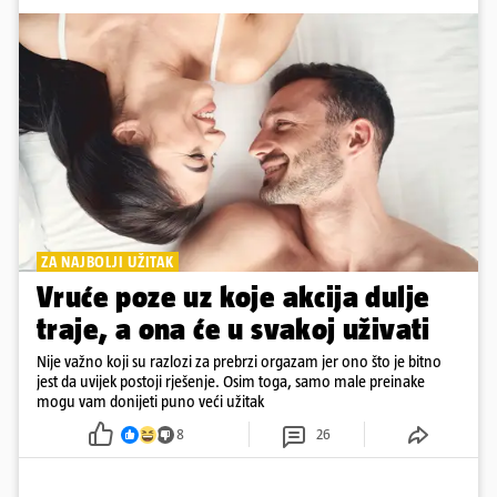
ZA NAJBOLJI UŽITAK
Vruće poze uz koje akcija dulje
traje, a ona će u svakoj uživati
Nije važno koji su razlozi za prebrzi orgazam jer ono što je bitno
jest da uvijek postoji rješenje. Osim toga, samo male preinake
mogu vam donijeti puno veći užitak
8
26