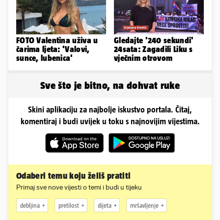
FOTO Valentina uživa u
Gledajte '240 sekundi'
čarima ljeta: 'Valovi,
24sata: Zagadili Liku s
sunce, lubenica'
vječnim otrovom
Sve što je bitno, na dohvat ruke
Skini aplikaciju za najbolje iskustvo portala. Čitaj,
komentiraj i budi uvijek u toku s najnovijim vijestima.
Odaberi temu koju želiš pratiti
Primaj sve nove vijesti o temi i budi u tijeku
debljina
pretilost
dijeta
mršavljenje