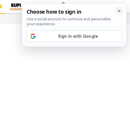
S
PRIJAVA
…