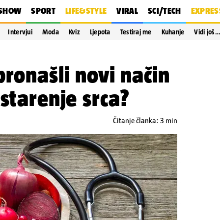
SHOW
SPORT
LIFE&STYLE
VIRAL
SCI/TECH
EXPRES
Intervjui
Moda
Kviz
Ljepota
Testiraj me
Kuhanje
Vidi još
pronašli novi način
 starenje srca?
Čitanje članka: 3 min