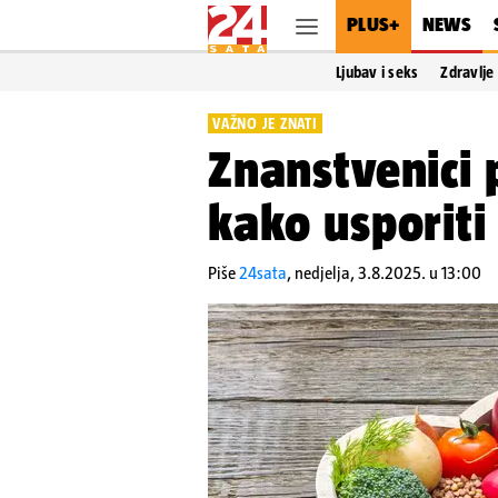
PLUS+
NEWS
Ljubav i seks
Zdravlje
VAŽNO JE ZNATI
Znanstvenici 
kako usporiti
Piše
24sata
,
nedjelja, 3.8.2025. u 13:00