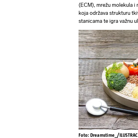
(ECM), mrežu molekula i m
koja održava strukturu t
stanicama te igra važnu ul
Foto: Dreamstime_/ILUSTRAC