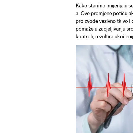
Kako starimo, mijenjaju s
a. Ove promjene potiču akt
proizvode vezivno tkivo i
pomaže u zacjeljivanju sr
kontroli, rezultira ukočen