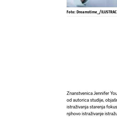
Foto: Dreamstime_/ILUSTRAC
Znanstvenica Jennifer You
od autorica studije, obja
istraživanja starenja fok
njihovo istraživanje istraž