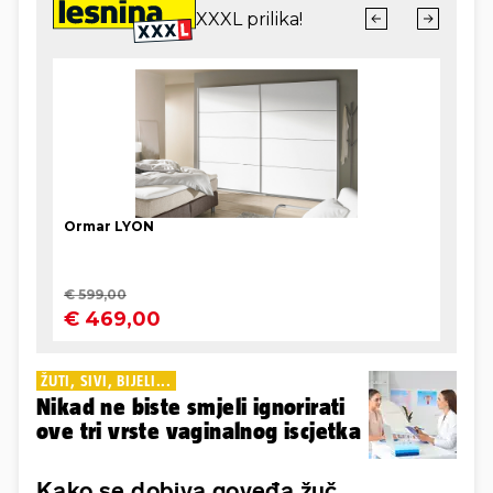
ŽUTI, SIVI, BIJELI...
Nikad ne biste smjeli ignorirati
ove tri vrste vaginalnog iscjetka
Kako se dobiva goveđa žuč