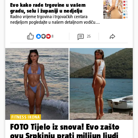
Evo kako rade trgovine u vašem
gradu, selu i županiji u nedjelju
Radno vrijeme trgovina i trgovačkih centara
nedjeljom pogledajte u našem detaljnom vodiču.
Trgovine smiju raditi 16 nedjelja u godini, a trgovine
i šoping centri sami biraju koje će to nedjelje biti
8
25
FITNESS IKONA
FOTO Tijelo iz snova! Evo zašto
ovu Srpkinju prati milijun ljudi