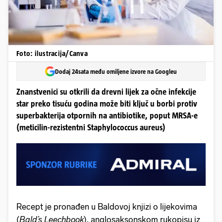
Foto: ilustracija/Canva
Dodaj 24sata među omiljene izvore na Googleu
Znanstvenici su otkrili da drevni lijek za očne infekcije
star preko tisuću godina može biti ključ u borbi protiv
superbakterija otpornih na antibiotike, poput MRSA-e
(meticilin-rezistentni Staphylococcus aureus)
Recept je pronađen u Baldovoj knjizi o lijekovima
(
Bald’s Leechbook
), anglosaksonskom rukopisu iz