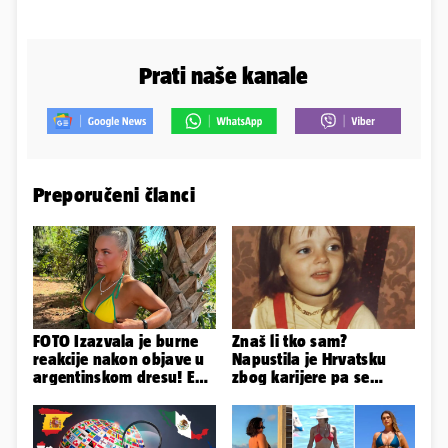
Prati naše kanale
Preporučeni članci
FOTO Izazvala je burne
Znaš li tko sam?
reakcije nakon objave u
Napustila je Hrvatsku
argentinskom dresu! Evo
zbog karijere pa se
tko je lijepa Njemica
zaljubila u 15 godina
starijeg