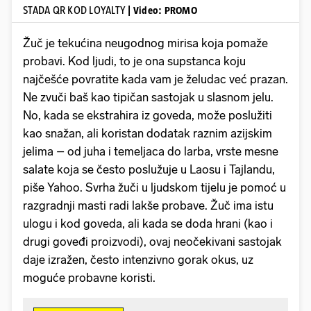
STADA QR KOD LOYALTY
| Video: PROMO
Žuč je tekućina neugodnog mirisa koja pomaže
probavi. Kod ljudi, to je ona supstanca koju
najčešće povratite kada vam je želudac već prazan.
Ne zvuči baš kao tipičan sastojak u slasnom jelu.
No, kada se ekstrahira iz goveda, može poslužiti
kao snažan, ali koristan dodatak raznim azijskim
jelima – od juha i temeljaca do larba, vrste mesne
salate koja se često poslužuje u Laosu i Tajlandu,
piše Yahoo. Svrha žuči u ljudskom tijelu je pomoć u
razgradnji masti radi lakše probave. Žuč ima istu
ulogu i kod goveda, ali kada se doda hrani (kao i
drugi goveđi proizvodi), ovaj neočekivani sastojak
daje izražen, često intenzivno gorak okus, uz
moguće probavne koristi.