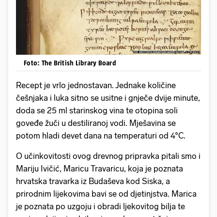
Foto: The British Library Board
Recept je vrlo jednostavan. Jednake količine
češnjaka i luka sitno se usitne i gnječe dvije minute,
doda se 25 ml starinskog vina te otopina soli
goveđe žuči u destiliranoj vodi. Mješavina se
potom hladi devet dana na temperaturi od 4°C.
O učinkovitosti ovog drevnog pripravka pitali smo i
Mariju Ivičić, Maricu Travaricu, koja je poznata
hrvatska travarka iz Budaševa kod Siska, a
prirodnim lijekovima bavi se od djetinjstva. Marica
je poznata po uzgoju i obradi ljekovitog bilja te