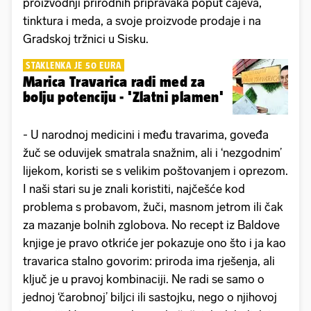
proizvodnji prirodnih pripravaka poput čajeva,
tinktura i meda, a svoje proizvode prodaje i na
Gradskoj tržnici u Sisku.
STAKLENKA JE 50 EURA
Marica Travarica radi med za
bolju potenciju - 'Zlatni plamen'
- U narodnoj medicini i među travarima, goveđa
žuč se oduvijek smatrala snažnim, ali i ‘nezgodnim’
lijekom, koristi se s velikim poštovanjem i oprezom.
I naši stari su je znali koristiti, najčešće kod
problema s probavom, žuči, masnom jetrom ili čak
za mazanje bolnih zglobova. No recept iz Baldove
knjige je pravo otkriće jer pokazuje ono što i ja kao
travarica stalno govorim: priroda ima rješenja, ali
ključ je u pravoj kombinaciji. Ne radi se samo o
jednoj ‘čarobnoj’ biljci ili sastojku, nego o njihovoj