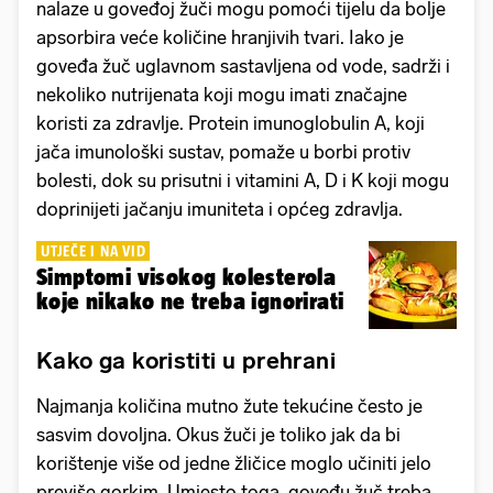
nalaze u goveđoj žuči mogu pomoći tijelu da bolje
apsorbira veće količine hranjivih tvari. Iako je
goveđa žuč uglavnom sastavljena od vode, sadrži i
nekoliko nutrijenata koji mogu imati značajne
koristi za zdravlje. Protein imunoglobulin A, koji
jača imunološki sustav, pomaže u borbi protiv
bolesti, dok su prisutni i vitamini A, D i K koji mogu
doprinijeti jačanju imuniteta i općeg zdravlja.
UTJEČE I NA VID
Simptomi visokog kolesterola
koje nikako ne treba ignorirati
Kako ga koristiti u prehrani
Najmanja količina mutno žute tekućine često je
sasvim dovoljna. Okus žuči je toliko jak da bi
korištenje više od jedne žličice moglo učiniti jelo
previše gorkim. Umjesto toga, goveđu žuč treba