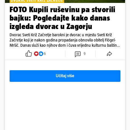
DVORAC SVETI KRIŽ ZAČRETJE
FOTO Kupili ruševinu pa stvorili
bajku: Pogledajte kako danas
izgleda dvorac u Zagorju
Dvorac Sveti Križ Začretje barokni je dvorac u mjestu Sveti Križ
Začretje koji je nakon godina propadanja obnovila obitelj Flögel-
Mršić. Danas služi kao njihov dom i čuva vrijednu kulturnu baštinu
davno zaboravljenog vremena
6
9
Učitaj više