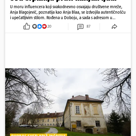
U moru influencera koji svakodnevno osvajaju društvene mreže,
Anja Blagojević, poznatija kao Anja Blaa, se izdvojila autentičnošću
i upečatljivim stilom. Rođena u Doboju, a sada s adresom u
Dubaiju, Anja je spoj glamura, discipline i mladenačke energije
20
87