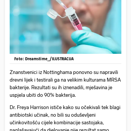
Foto: Dreamstime_/ILUSTRACIJA
Znanstvenici iz Nottinghama ponovno su napravili
drevni lijek i testirali ga na velikim kulturama MRSA
bakterije. Rezultati su ih iznenadili, mješavina je
uspjela ubiti do 90% bakterija.
Dr. Freya Harrison ističe kako su očekivali tek blagi
antibiotski učinak, no bili su oduševljeni
učinkovitošću cijele kombinacije sastojaka,
naglašavajući da djelovanje nije rezultat samo