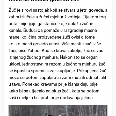
Žuč je sirovi sastojak koji se stvara u jetri goveda, a
zatim izlučuje u žučni mjehur životinje. Tijekom tog
puta, mijenjaju ga stanice koje oblažu žučne
kanale. Budući da pomaže u razgradnji masne
hrane, količina proizvedene žuči ovisi o tome
koliko masti govedo unosi. Više masti znači više
žuči, piše Yahoo. Kad se krava zakolje, žuč se vadi
iz njenog žučnog mjehura. Nakon što se organ
ukloni, jednostavnim rezom u žučnom mjehuru žuč
se ispusti u spremnik za skupljanje. Prikupljena žuč
može se potom zapakirati i zamrznuti ili odmah uliti
u tavu. Ponekad kravama prije klanja daju bilje
kako bi se utjecalo na okus žuči, koja se potom
suši i melje u fini prah prije dodavanja jelima.