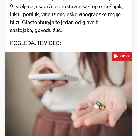
9. stoljeća, i sadrži jednostavne sastojke: češnjak,
luk ili poriluk, vino iz engleske vinogradske regije
blizu Glastonburyja te jedan od glavnih
sastojaka, goveđu žuč.
POGLEDAJTE VIDEO:
01:58
Pokretanje videa...