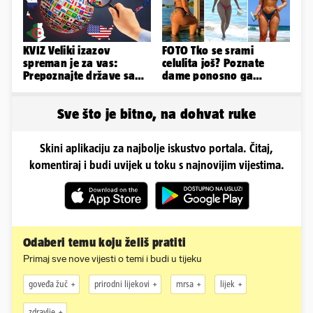
KVIZ Veliki izazov
FOTO Tko se srami
spreman je za vas:
celulita još? Poznate
Prepoznajte države samo
dame ponosno ga
po obliku njihova
pokazuju pa slave svoje
teritorija...
obline
Sve što je bitno, na dohvat ruke
Skini aplikaciju za najbolje iskustvo portala. Čitaj,
komentiraj i budi uvijek u toku s najnovijim vijestima.
Odaberi temu koju želiš pratiti
Primaj sve nove vijesti o temi i budi u tijeku
goveđa žuč
prirodni lijekovi
mrsa
lijek
zdravlje