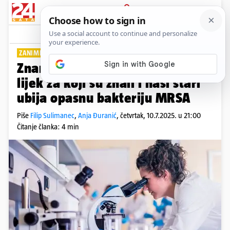
PRIJAVA
Lifestyle
Komentari
2
ZANIMLJIVI SASTOJCI...
Znanstvenici zatečeni! Drevni
lijek za koji su znali i naši stari
ubija opasnu bakteriju MRSA
Piše
Filip Sulimanec
,
Anja Đuranić
,
četvrtak, 10.7.2025. u 21:00
Čitanje članka: 4 min